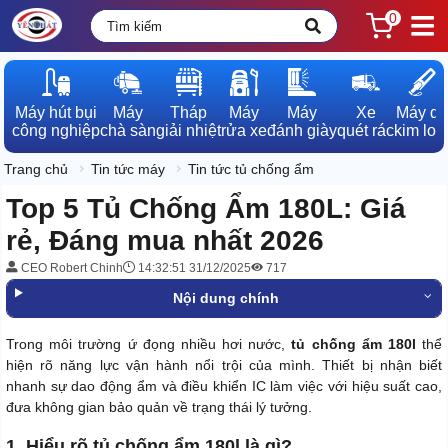
0
Máy hút bụi

Máy

Tháp

Máy

Máy

Xe

Máy dò

công nghiệp
chà sàn
giải nhiệt
rửa xe
đánh giày
quét rác
kim loạ
Trang chủ
Tin tức máy
Tin tức tủ chống ẩm
Top 5 Tủ Chống Ẩm 180L: Giá
rẻ, Đáng mua nhất 2026
CEO Robert Chinh
14:32:51 31/12/2025
717
Nội dung chính
Trong môi trường ứ đọng nhiều hơi nước,
tủ chống ẩm 180l
thể
hiện rõ năng lực vận hành nổi trội của mình. Thiết bị nhận biết
nhanh sự dao động ẩm và điều khiển IC làm việc với hiệu suất cao,
đưa không gian bảo quản về trạng thái lý tưởng.
1. Hiểu rõ tủ chống ẩm 180l là gì?