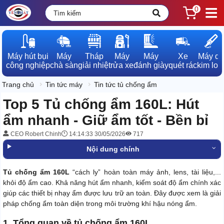
0
Máy hút bụi

Máy

Tháp

Máy

Máy

Xe

Máy dò

công nghiệp
chà sàn
giải nhiệt
rửa xe
đánh giày
quét rác
kim loạ
Trang chủ
Tin tức máy
Tin tức tủ chống ẩm
Top 5 Tủ chống ẩm 160L: Hút
ẩm nhanh - Giữ ẩm tốt - Bền bỉ
CEO Robert Chinh
14:14:33 30/05/2026
717
Nội dung chính
Tủ chống ẩm 160L
“cách ly” hoàn toàn máy ảnh, lens, tài liệu,...
khỏi độ ẩm cao. Khả năng hút ẩm nhanh, kiểm soát độ ẩm chính xác
giúp các thiết bị nhạy ẩm được lưu trữ an toàn. Đây được xem là giải
pháp chống ẩm toàn diện trong môi trường khí hậu nóng ẩm.
1. Tổng quan về tủ chống ẩm 160L