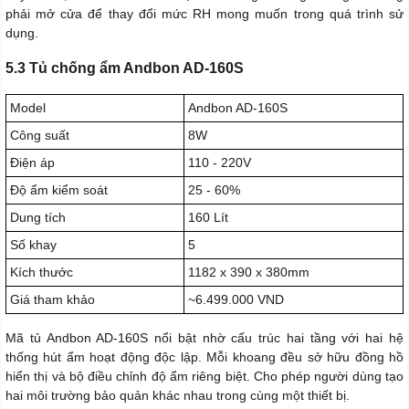
phải mở cửa để thay đổi mức RH mong muốn trong quá trình sử
dụng.
5.3 Tủ chống ẩm Andbon AD-160S
Model
Andbon AD-160S
Công suất
8W
Điện áp
110 - 220V
Độ ẩm kiểm soát
25 - 60%
Dung tích
160 Lít
Số khay
5
Kích thước
1182 x 390 x 380mm
Giá tham khảo
~6.499.000 VND
Mã tủ Andbon AD-160S nổi bật nhờ cấu trúc hai tầng với hai hệ
thống hút ẩm hoạt động độc lập. Mỗi khoang đều sở hữu đồng hồ
hiển thị và bộ điều chỉnh độ ẩm riêng biệt. Cho phép người dùng tạo
hai môi trường bảo quản khác nhau trong cùng một thiết bị.