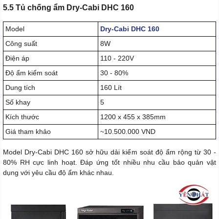
5.5 Tủ chống ẩm Dry-Cabi DHC 160
Model
Dry-Cabi DHC 160
Công suất
8W
Điện áp
110 - 220V
Độ ẩm kiểm soát
30 - 80%
Dung tích
160 Lít
Số khay
5
Kích thước
1200 x 455 x 385mm
Giá tham khảo
~10.500.000 VND
Model Dry-Cabi DHC 160 sở hữu dải kiểm soát độ ẩm rộng từ 30 -
80% RH cực linh hoạt. Đáp ứng tốt nhiều nhu cầu bảo quản vật
dụng với yêu cầu độ ẩm khác nhau.