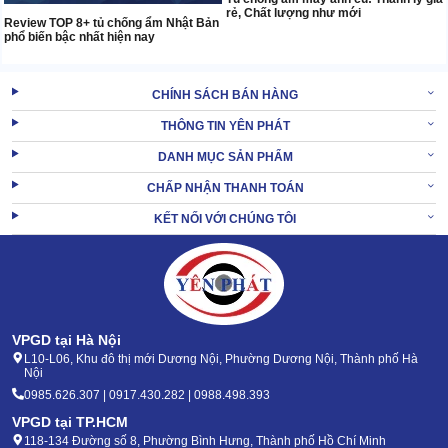
rẻ, Chất lượng như mới
Review TOP 8+ tủ chống ẩm Nhật Bản
phổ biến bậc nhất hiện nay
CHÍNH SÁCH BÁN HÀNG
THÔNG TIN YÊN PHÁT
DANH MỤC SẢN PHẨM
CHẤP NHẬN THANH TOÁN
KẾT NỐI VỚI CHÚNG TÔI
VPGD tại Hà Nội
L10-L06, Khu đô thị mới Dương Nội, Phường Dương Nội, Thành phố Hà
Nội
0985.626.307 | 0917.430.282 | 0988.498.393
VPGD tại TP.HCM
118-134 Đường số 8, Phường Bình Hưng, Thành phố Hồ Chí Minh