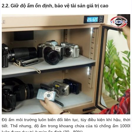
2.2. Giữ độ ẩm ổn định, bảo vệ tài sản giá trị cao
Độ ẩm môi trường luôn biến đổi liên tục, tùy điều kiện khí hậu, thời
tiết. Thế nhưng, độ ẩm trong khoang chứa của tủ chống ẩm 1000l