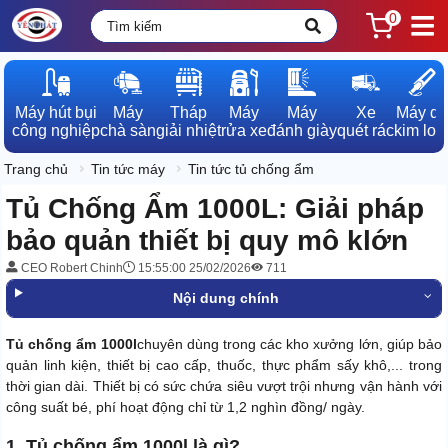
0
Máy hút bụi

Máy

Tháp

Máy

Máy

Xe

Máy dò

công nghiệp
chà sàn
giải nhiệt
rửa xe
đánh giày
quét rác
kim loạ
Trang chủ
Tin tức máy
Tin tức tủ chống ẩm
Tủ Chống Ẩm 1000L: Giải pháp
bảo quản thiết bị quy mô klớn
CEO Robert Chinh
15:55:00 25/02/2026
711
Nội dung chính
Tủ chống ẩm 1000l
chuyên dùng trong các kho xưởng lớn, giúp bảo
quản linh kiện, thiết bị cao cấp, thuốc, thực phẩm sấy khô,... trong
thời gian dài. Thiết bị có sức chứa siêu vượt trội nhưng vận hành với
công suất bé, phí hoạt động chỉ từ 1,2 nghìn đồng/ ngày.
1. Tủ chống ẩm 1000l là gì?