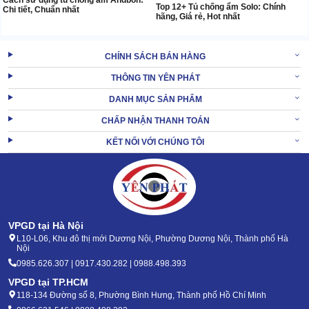
Top 12+ Tủ chống ẩm Solo: Chính
Chi tiết, Chuẩn nhất
hãng, Giá rẻ, Hot nhất
CHÍNH SÁCH BÁN HÀNG
THÔNG TIN YÊN PHÁT
DANH MỤC SẢN PHẨM
CHẤP NHẬN THANH TOÁN
KẾT NỐI VỚI CHÚNG TÔI
VPGD tại Hà Nội
L10-L06, Khu đô thị mới Dương Nội, Phường Dương Nội, Thành phố Hà
Nội
0985.626.307 | 0917.430.282 | 0988.498.393
VPGD tại TP.HCM
118-134 Đường số 8, Phường Bình Hưng, Thành phố Hồ Chí Minh