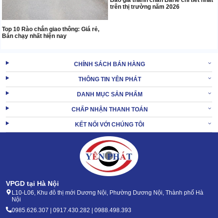
Báo giá thanh chắn Barie chi tiết nhất
trên thị trường năm 2026
Top 10 Rào chắn giao thông: Giá rẻ,
Bán chạy nhất hiện nay
CHÍNH SÁCH BÁN HÀNG
THÔNG TIN YÊN PHÁT
DANH MỤC SẢN PHẨM
CHẤP NHẬN THANH TOÁN
KẾT NỐI VỚI CHÚNG TÔI
VPGD tại Hà Nội
L10-L06, Khu đô thị mới Dương Nội, Phường Dương Nội, Thành phố Hà
Nội
0985.626.307 | 0917.430.282 | 0988.498.393