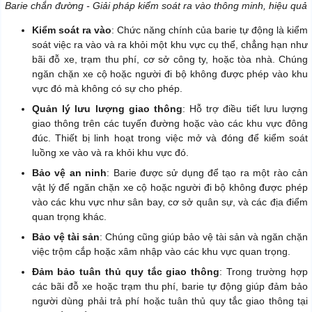
Barie chắn đường - Giải pháp kiểm soát ra vào thông minh, hiệu quả
Kiểm soát ra vào
: Chức năng chính của barie tự động là kiểm
soát việc ra vào và ra khỏi một khu vực cụ thể, chẳng hạn như
bãi đỗ xe, trạm thu phí, cơ sở công ty, hoặc tòa nhà. Chúng
ngăn chặn xe cộ hoặc người đi bộ không được phép vào khu
vực đó mà không có sự cho phép.
Quản lý lưu lượng giao thông
: Hỗ trợ điều tiết lưu lượng
giao thông trên các tuyến đường hoặc vào các khu vực đông
đúc. Thiết bị linh hoạt trong việc mở và đóng để kiểm soát
luồng xe vào và ra khỏi khu vực đó.
Bảo vệ an ninh
: Barie được sử dụng để tạo ra một rào cản
vật lý để ngăn chặn xe cộ hoặc người đi bộ không được phép
vào các khu vực như sân bay, cơ sở quân sự, và các địa điểm
quan trọng khác.
Bảo vệ tài sản
: Chúng cũng giúp bảo vệ tài sản và ngăn chặn
việc trộm cắp hoặc xâm nhập vào các khu vực quan trọng.
Đảm bảo tuân thủ quy tắc giao thông
: Trong trường hợp
các bãi đỗ xe hoặc trạm thu phí, barie tự động giúp đảm bảo
người dùng phải trả phí hoặc tuân thủ quy tắc giao thông tại