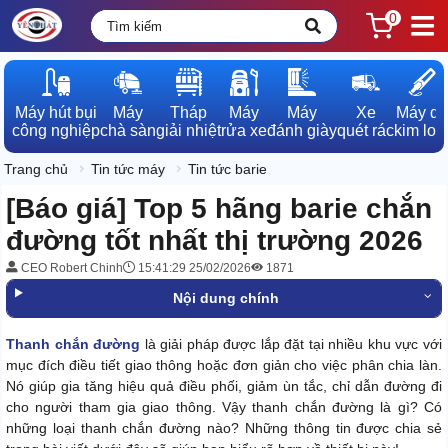
0
Máy hút bụi

Máy

Tháp

Máy

Máy

Xe

Máy dò

công nghiệp
chà sàn
giải nhiệt
rửa xe
đánh giày
quét rác
kim loạ
Trang chủ
Tin tức máy
Tin tức barie
[Báo giá] Top 5 hãng barie chắn
đường tốt nhất thị trường 2026
CEO Robert Chinh
15:41:29 25/02/2026
1871
Nội dung chính
Thanh chắn đường
là giải pháp được lắp đặt tại nhiều khu vực với
mục đích điều tiết giao thông hoặc đơn giản cho việc phân chia làn.
Nó giúp gia tăng hiệu quả điều phối, giảm ùn tắc, chỉ dẫn đường đi
cho người tham gia giao thông. Vậy thanh chắn đường là gì? Có
những loại thanh chắn đường nào? Những thông tin được chia sẻ