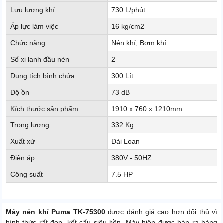
Lưu lượng khí
730 L/phút
Áp lực làm việc
16 kg/cm2
Chức năng
Nén khí, Bơm khí
Số xi lanh đầu nén
2
Dung tích bình chứa
300 Lít
Độ ồn
73 dB
Kích thước sản phẩm
1910 x 760 x 1210mm
Trọng lượng
332 Kg
Xuất xứ
Đài Loan
Điện áp
380V - 50HZ
Công suất
7.5 HP
Máy nén khí Puma TK-75300
được đánh giá cao hơn đối thủ vì
hình thức rất đẹp, kết cấu siêu bền. Máy hiện được bán ra hàng