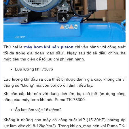
Thứ hai là
máy bơm khí nén piston
chỉ vận hành với công suất
tối đa trong giai đoạn “dạo đầu”. Ngay sau đó sẽ điều chỉnh, hạ
mức tiêu thụ điện để tối ưu chi phí vận hành.
Lưu lượng khí 730l/p
Lưu lượng khí đầu ra của thiết bị được đánh giá cao, không chỉ vì
thông số “khủng” mà còn bởi độ ổn định, đều tay.
Khi cần cấp khí nén với dung tích lớn, bạn có thể tận dụng công
năng của máy bơm khí nén Puma TK-75300.
Áp lực làm việc 16kg/cm2
Không ít những con máy có công suất VIP (15-30HP) nhưng áp
lực làm việc chỉ 8-12kg/cm2). Trong khi đó, máy nén khí Puma TK-