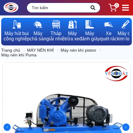
0
Máy hút bụi

Máy

Tháp

Máy

Máy

Xe

Máy dò

công nghiệp
chà sàn
giải nhiệt
rửa xe
đánh giày
quét rác
kim loạ
Trang chủ
MÁY NÉN KHÍ
Máy nén khí piston
Máy nén khí Puma