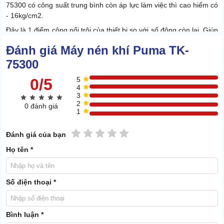
75300 có công suất trung bình còn áp lực làm việc thì cao hiếm có
- 16kg/cm2.
Đây là 1 điểm cộng nổi trội của thiết bị so với số đông còn lại. Giúp
đáp ứng tốt nhu cầu cấp khí nén với áp lực cực cao cho nơi tiêu
Đánh giá Máy nén khí Puma TK-
thụ.
75300
Thể tích bình chứa 300l
0/5
5
4
3
2
0 đánh giá
1
1 sao
2 sao
3 sao
4 sao
5 sao
Đánh giá của bạn
Họ tên *
Số điện thoại *
Bình luận *