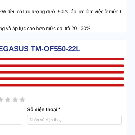
kW đều có lưu lượng dưới 90l/s, áp lực làm việc ở mức 6-
 và áp lực cao hơn mức đại trà 20 - 30%.
 PEGASUS TM-OF550-22L
sao
2 sao
3 sao
4 sao
5 sao
Số điện thoại *