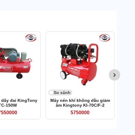
So 
Máy n
So sánh
 dây đai KingTony
Máy nén khí không dầu giảm
TC-150W
âm Kingtony KI-70C/F-2
7550000
5750000