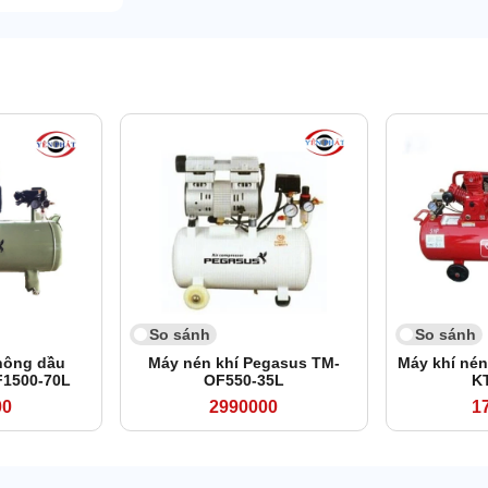
So sánh
So sánh
hông dầu
Máy nén khí Pegasus TM-
Máy khí nén
1500-70L
OF550-35L
K
00
2990000
1