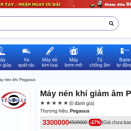
áy

Xe

Máy dò

Máy

Tủ

Barie

 giày
quét rác
kim loại
bơm mỡ
chống ẩm
tự độn
y nén khí Pegasus
Máy nén khí giảm âm
(0 đánh giá)
Thương hiệu:
Pegasus
3300000
4500000
-27%
(Giá chưa ba