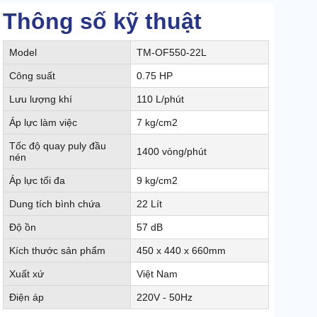
Thông số kỹ thuật
Model
TM-OF550-22L
Công suất
0.75 HP
Lưu lượng khí
110 L/phút
Áp lực làm việc
7 kg/cm2
Tốc độ quay puly đầu
1400 vòng/phút
nén
Áp lực tối đa
9 kg/cm2
Dung tích bình chứa
22 Lít
Độ ồn
57 dB
Kích thước sản phẩm
450 x 440 x 660mm
Xuất xứ
Việt Nam
Điện áp
220V - 50Hz