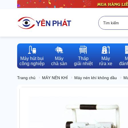
Máy hút bụi

Máy

Tháp

Máy

M
công nghiệp
chà sàn
giải nhiệt
rửa xe
đánh
Trang chủ
MÁY NÉN KHÍ
Máy nén khí không dầu
Má