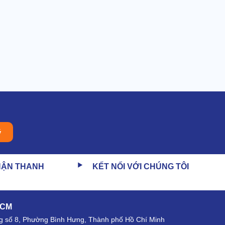
ý
HẬN THANH
KẾT NỐI VỚI CHÚNG TÔI
HCM
 số 8, Phường Bình Hưng, Thành phố Hồ Chí Minh