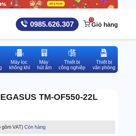
0
0985.626.307
Giỏ hàng
Máy lọc 

Máy 

Thiết bị

Thiết bị

g
không khí
hút ẩm
công nghiệp
văn phòng
 PEGASUS TM-OF550-22L
o gồm VAT)
Còn hàng