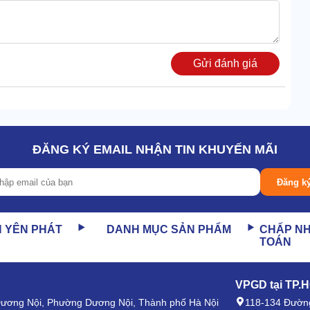
Gửi đánh giá
 vào nhiều mục đích như: vệ sinh, sửa chữa, thi công/xây
ĐĂNG KÝ EMAIL NHẬN TIN KHUYẾN MÃI
Đăng k
 ồn. Đầu nén vận hành mượt, giảm lực ma sát tối đa khi
N YÊN PHÁT
DANH MỤC SẢN PHẨM
CHẤP N
 tốt. Khi thiết bị hoạt động, độ ồn phát ra chỉ ở mức 55-
TOÁN
VPGD tại TP.
 Dương Nội, Phường Dương Nội, Thành phố Hà Nội
118-134 Đường