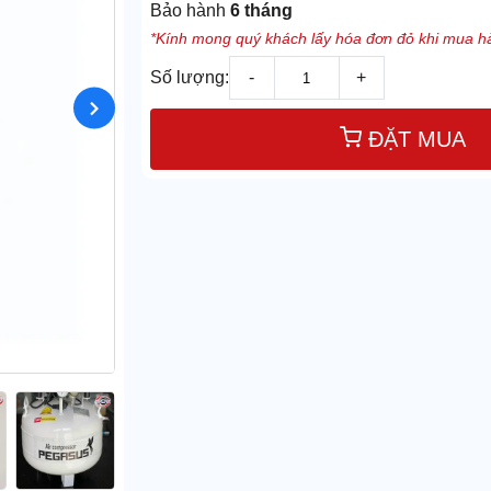
Bảo hành
6 tháng
*Kính mong quý khách lấy hóa đơn đỏ khi mua hà
Số lượng:
-
+
ĐẶT MUA