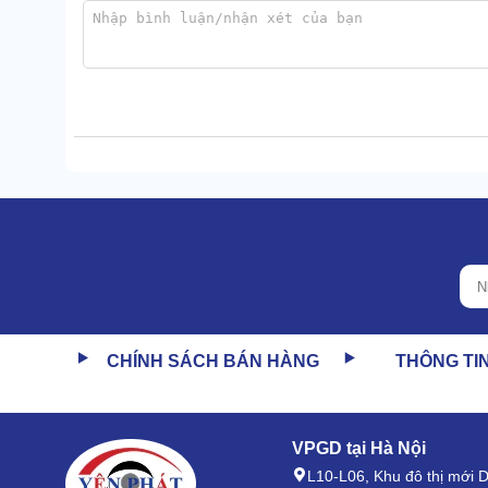
Máy nén hơi
sinh ra luồng khí mạnh mẽ, có thể dùng
dựng, chăn nuôi,...
Độ ồn 57dB
Motor máy quấn lõi đồng nên chạy bền mà không gây
piston di chuyển.
CHÍNH SÁCH BÁN HÀNG
THÔNG TI
Không những vậy, vỏ máy còn được đúc dày, cản âm cực
57dB.
Dung tích 22l
VPGD tại Hà Nội
L10-L06, Khu đô thị mới