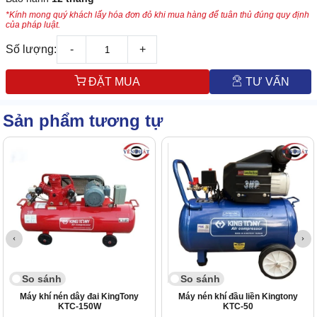
*Kính mong quý khách lấy hóa đơn đỏ khi mua hàng để tuân thủ đúng quy định
của pháp luật.
Số lượng:
-
+
ĐẶT MUA
TƯ VẤN
Sản phẩm tương tự
So sánh
So sánh
Máy khí nén dây đai KingTony
Máy nén khí đầu liền Kingtony
KTC-150W
KTC-50