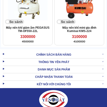
1.5 Đồng hồ đo áp, rơ le cảm biến áp suất
Máy được trang bị đồng hồ đo áp suất để người dùng chủ động
theo dõi thông số trong bình chứa. Cùng với đó là hỗ trợ từ rơle áp
So sánh
So sánh
suất để quá trình có thể tự ngắt nếu đạt ngưỡng áp suất chuẩn.
Máy nén khí giảm âm PEGASUS
Máy nén khí mini gia đình
TM-OF550-22L
Kumisai KMS-224
3300000
3100000
4500000
4100000
CHÍNH SÁCH BÁN HÀNG
THÔNG TIN YÊN PHÁT
DANH MỤC SẢN PHẨM
CHẤP NHẬN THANH TOÁN
KẾT NỐI VỚI CHÚNG TÔI