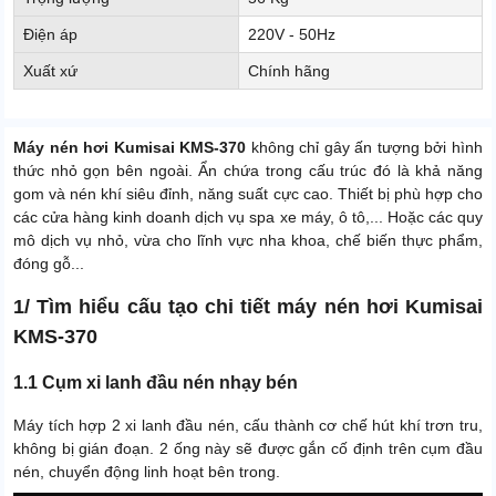
Điện áp
220V - 50Hz
Xuất xứ
Chính hãng
Máy nén hơi Kumisai KMS-370
không chỉ gây ấn tượng bởi hình
thức nhỏ gọn bên ngoài. Ẩn chứa trong cấu trúc đó là khả năng
gom và nén khí siêu đỉnh, năng suất cực cao. Thiết bị phù hợp cho
các cửa hàng kinh doanh dịch vụ spa xe máy, ô tô,... Hoặc các quy
mô dịch vụ nhỏ, vừa cho lĩnh vực nha khoa, chế biến thực phẩm,
đóng gỗ...
1/ Tìm hiểu cấu tạo chi tiết máy nén hơi Kumisai
KMS-370
1.1 Cụm xi lanh đầu nén nhạy bén
Máy tích hợp 2 xi lanh đầu nén, cấu thành cơ chế hút khí trơn tru,
không bị gián đoạn. 2 ống này sẽ được gắn cố định trên cụm đầu
nén, chuyển động linh hoạt bên trong.