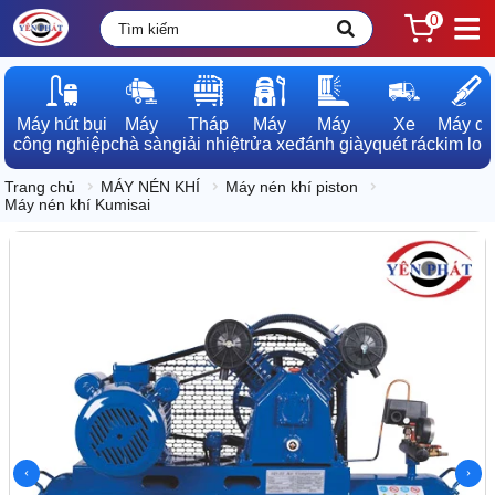
0
Máy hút bụi

Máy

Tháp

Máy

Máy

Xe

Máy dò

công nghiệp
chà sàn
giải nhiệt
rửa xe
đánh giày
quét rác
kim loạ
Trang chủ
MÁY NÉN KHÍ
Máy nén khí piston
Máy nén khí Kumisai