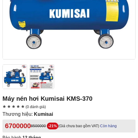
Máy nén hơi Kumisai KMS-370
(0 đánh giá)
Thương hiệu:
Kumisai
6700000
8500000
-21%
(Giá chưa bao gồm VAT)
Còn hàng
Bảo hành
12 tháng