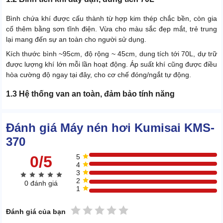
Bình chứa khí được cấu thành từ hợp kim thép chắc bền, còn gia
cố thêm bằng sơn tĩnh điện. Vừa cho màu sắc đẹp mắt, trẻ trung
lại mang đến sự an toàn cho người sử dụng.
Kích thước bình ~95cm, độ rộng ~ 45cm, dung tích tới 70L, dự trữ
được lượng khí lớn mỗi lần hoạt động. Áp suất khí cũng được điều
hòa cường độ ngay tại đây, cho cơ chế đóng/ngắt tự động.
1.3 Hệ thống van an toàn, đảm bảo tính năng
Chiếc máy nhỏ vậy nhưng lại có sự xuất hiện dày đặc của hệ
thống van, duy trì dây chuyền ổn định. Phải nhắc đến van 1 chiều,
Đánh giá Máy nén hơi Kumisai KMS-
giúp ngăn chặn khí dội ngược lại, hay thất thoát từ bình trữ.
370
0/5
5
4
3
2
0 đánh giá
1
1 sao
2 sao
3 sao
4 sao
5 sao
Đánh giá của bạn