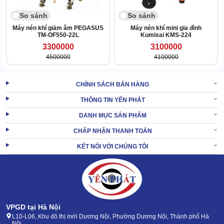
So sánh
So sánh
Máy nén khí giảm âm PEGASUS
Máy nén khí mini gia đình
TM-OF550-22L
Kumisai KMS-224
3300000
3100000
4500000
4100000
CHÍNH SÁCH BÁN HÀNG
THÔNG TIN YÊN PHÁT
DANH MỤC SẢN PHẨM
CHẤP NHẬN THANH TOÁN
KẾT NỐI VỚI CHÚNG TÔI
Do đó, người dùng có thể đặt để máy ở nhiều vị trí, không gian
hoặc cạnh các thiết bị khác mà không gây cản trở.
VPGD tại Hà Nội
2.3 Chạy êm ái, không phát ra tiếng ồn to
L10-L06, Khu đô thị mới Dương Nội, Phường Dương Nội, Thành phố Hà
Nội