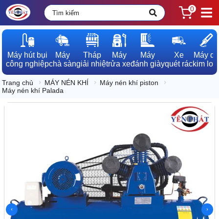
0
Máy hút bụi

Máy

Tháp

Máy

Máy

Xe

Máy dò

công nghiệp
chà sàn
giải nhiệt
rửa xe
đánh giày
quét rác
kim loạ
Trang chủ
MÁY NÉN KHÍ
Máy nén khí piston
Máy nén khí Palada