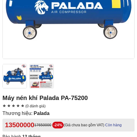
Máy nén khí Palada PA-75200
(0 đánh giá)
Thương hiệu:
Palada
13500000
17650000
-24%
(Giá chưa bao gồm VAT)
Còn hàng
Bảo hành
12 tháng