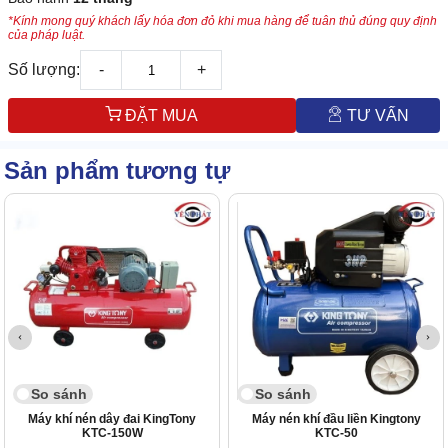
*Kính mong quý khách lấy hóa đơn đỏ khi mua hàng để tuân thủ đúng quy định
của pháp luật.
Số lượng:
-
+
ĐẶT MUA
TƯ VẤN
Sản phẩm tương tự
So sánh
So sánh
Máy khí nén dây đai KingTony
Máy nén khí đầu liền Kingtony
KTC-150W
KTC-50