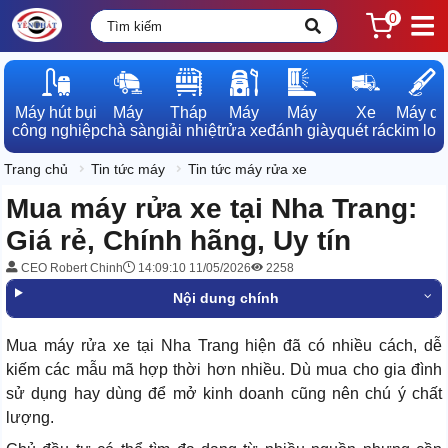
0
Máy hút bụi

Máy

Tháp

Máy

Máy

Xe

Máy dò

công nghiệp
chà sàn
giải nhiệt
rửa xe
đánh giày
quét rác
kim loạ
Trang chủ
Tin tức máy
Tin tức máy rửa xe
Mua máy rửa xe tại Nha Trang:
Giá rẻ, Chính hãng, Uy tín
CEO Robert Chinh
14:09:10 11/05/2026
2258
Nội dung chính
Mua máy rửa xe tại Nha Trang hiện đã có nhiều cách, dễ
kiếm các mẫu mã hợp thời hơn nhiều. Dù mua cho gia đình
sử dụng hay dùng để mở kinh doanh cũng nên chú ý chất
lượng.