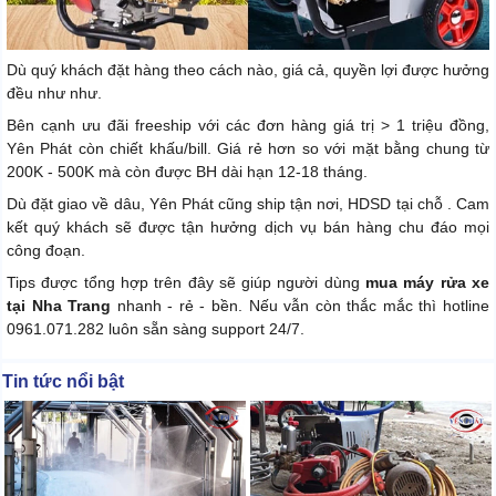
Dù quý khách đặt hàng theo cách nào, giá cả, quyền lợi được hưởng
đều như như.
Bên cạnh ưu đãi freeship với các đơn hàng giá trị > 1 triệu đồng,
Yên Phát còn chiết khấu/bill. Giá rẻ hơn so với mặt bằng chung từ
200K - 500K mà còn được BH dài hạn 12-18 tháng.
Dù đặt giao về dâu, Yên Phát cũng ship tận nơi, HDSD tại chỗ . Cam
kết quý khách sẽ được tận hưởng dịch vụ bán hàng chu đáo mọi
công đoạn.
Tips được tổng hợp trên đây sẽ giúp người dùng
mua máy rửa xe
tại Nha Trang
nhanh - rẻ - bền. Nếu vẫn còn thắc mắc thì hotline
0961.071.282 luôn sẵn sàng support 24/7.
Tin tức nổi bật