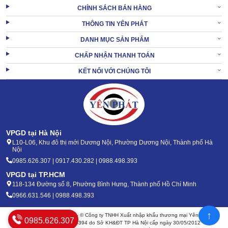
CHÍNH SÁCH BÁN HÀNG
THÔNG TIN YÊN PHÁT
DANH MỤC SẢN PHẨM
CHẤP NHẬN THANH TOÁN
KẾT NỐI VỚI CHÚNG TÔI
VPGD tại Hà Nội
L10-L06, Khu đô thị mới Dương Nội, Phường Dương Nội, Thành phố Hà
Nội
0985.626.307 | 0917.430.282 | 0988.498.393
VPGD tại TP.HCM
118-134 Đường số 8, Phường Bình Hưng, Thành phố Hồ Chí Minh
0966.631.546 | 0988.498.393
↑
Bản quyền 2020 - 2026 – © Công ty TNHH Xuất nhập khẩu thương mại Yên Phát
0985.626.307
Mã số thuế: 0105904394 do Sở KH&ĐT TP Hà Nội cấp ngày 30/05/2012