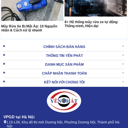
8+ Hệ thống máy rửa xe tự động:
Thông minh, Hiện đại
Máy Rửa Xe Bị Mất Áp: 10 Nguyên
nhân & Cách xử lý nhanh
CHÍNH SÁCH BÁN HÀNG
THÔNG TIN YÊN PHÁT
DANH MỤC SẢN PHẨM
CHẤP NHẬN THANH TOÁN
KẾT NỐI VỚI CHÚNG TÔI
VPGD tại Hà Nội
L10-L06, Khu đô thị mới Dương Nội, Phường Dương Nội, Thành phố Hà
Nội