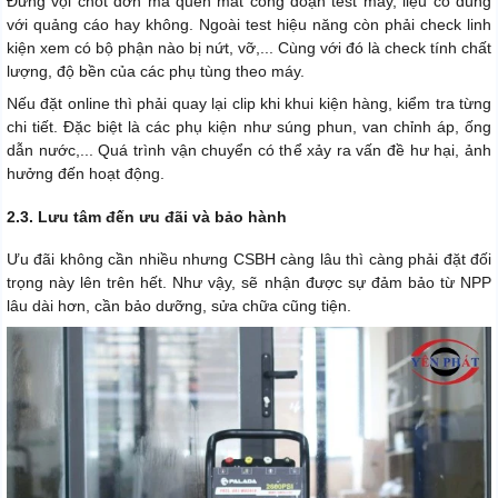
Đừng vội chốt đơn mà quên mất công đoạn test máy, liệu có đúng
với quảng cáo hay không. Ngoài test hiệu năng còn phải check linh
kiện xem có bộ phận nào bị nứt, vỡ,... Cùng với đó là check tính chất
lượng, độ bền của các phụ tùng theo máy.
Nếu đặt online thì phải quay lại clip khi khui kiện hàng, kiểm tra từng
chi tiết. Đặc biệt là các phụ kiện như súng phun, van chỉnh áp, ống
dẫn nước,... Quá trình vận chuyển có thể xảy ra vấn đề hư hại, ảnh
hưởng đến hoạt động.
2.3. Lưu tâm đến ưu đãi và bảo hành
Ưu đãi không cần nhiều nhưng CSBH càng lâu thì càng phải đặt đối
trọng này lên trên hết. Như vậy, sẽ nhận được sự đảm bảo từ NPP
lâu dài hơn, cần bảo dưỡng, sửa chữa cũng tiện.