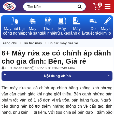
0
Máy hút bụi

Máy

Tháp

Máy

Máy

Xe

Máy dò

công nghiệp
chà sàn
giải nhiệt
rửa xe
đánh giày
quét rác
kim loạ
Trang chủ
Tin tức máy
Tin tức máy rửa xe
6+ Máy rửa xe có chỉnh áp dành
cho gia đình: Bền, Giá rẻ
CEO Robert Chinh
16:25:39 31/03/2025
1404
Nội dung chính
Tìm máy rửa xe có chỉnh áp chính hãng không khó nhưng
vẫn cần cảnh giác khi nghe giới thiệu. Bên cạnh những sản
phẩm tốt, vẫn có 1 số đơn vị trà trộn, bán hàng fake. Người
tiêu dùng nên bổ trợ thêm những thông tin về cấu tạo, tính
năng, phụ kiện,... đi kèm. Với tips chia sẻ bên dưới, đảm bảo