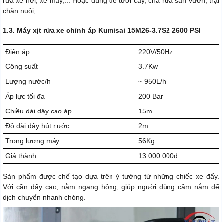
rửa xe hơi, xe máy,... Hoặc dùng để tưới cây, chà rửa sân vườn, trại
chăn nuôi,...
1.3. Máy xịt rửa xe chỉnh áp Kumisai 15M26-3.7S2 2600 PSI
Điện áp
220V/50Hz
Công suất
3.7Kw
Lượng nước/h
~ 950L/h
Áp lực tối đa
200 Bar
Chiều dài dây cao áp
15m
Độ dài dây hút nước
2m
Trọng lượng máy
56Kg
Giá thành
13.000.000đ
Sản phẩm được chế tạo dựa trên ý tưởng từ những chiếc xe đẩy.
Với cần đẩy cao, nằm ngang hông, giúp người dùng cầm nắm để
dịch chuyển nhanh chóng.