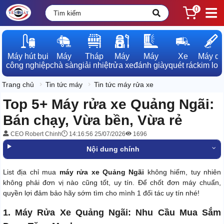
0
Máy hút bụi

Máy

Tháp

Máy

Máy

Xe

Máy dò

công nghiệp
chà sàn
giải nhiệt
rửa xe
đánh giày
quét rác
kim loạ
Trang chủ
Tin tức máy
Tin tức máy rửa xe
Top 5+ Máy rửa xe Quảng Ngãi:
Bán chạy, Vừa bền, Vừa rẻ
CEO Robert Chinh
14:16:56 25/07/2026
1696
Nội dung chính
List địa chỉ mua
máy rửa xe Quảng Ngãi
không hiếm, tuy nhiên
không phải đơn vị nào cũng tốt, uy tín. Để chốt đơn máy chuẩn,
quyền lợi đảm bảo hãy sớm tìm cho mình 1 đối tác uy tín nhé!
1. Máy Rửa Xe Quảng Ngãi: Nhu Cầu Mua Sắm