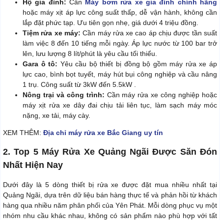
Hộ gia đình:
Cần
Máy bơm rửa xe gia đình chính hãng
hoặc máy xịt áp lực công suất thấp, dễ vận hành, không cần
lắp đặt phức tạp. Ưu tiên gọn nhẹ, giá dưới 4 triệu đồng.
Tiệm rửa xe máy:
Cần máy rửa xe cao áp chịu được tần suất
làm việc 8 đến 10 tiếng mỗi ngày. Áp lực nước từ 100 bar trở
lên, lưu lượng 8 lít/phút là yêu cầu tối thiểu.
Gara ô tô:
Yêu cầu bộ thiết bị đồng bộ gồm máy rửa xe áp
lực cao, bình bọt tuyết, máy hút bụi công nghiệp và cầu nâng
1 trụ. Công suất từ 3kW đến 5.5kW .
Nông trại và công trình:
Cần máy rửa xe công nghiệp hoặc
máy xịt rửa xe dây đai chịu tải liên tục, làm sạch máy móc
nặng, xe tải, máy cày.
XEM THÊM:
Địa chỉ máy rửa xe Bắc Giang uy tín
2. Top 5 Máy Rửa Xe Quảng Ngãi Được Săn Đón
Nhất Hiện Nay
Dưới đây là 5 dòng thiết bị rửa xe được đặt mua nhiều nhất tại
Quảng Ngãi, dựa trên dữ liệu bán hàng thực tế và phản hồi từ khách
hàng qua nhiều năm phân phối của Yên Phát. Mỗi dòng phục vụ một
nhóm nhu cầu khác nhau, không có sản phẩm nào phù hợp với tất