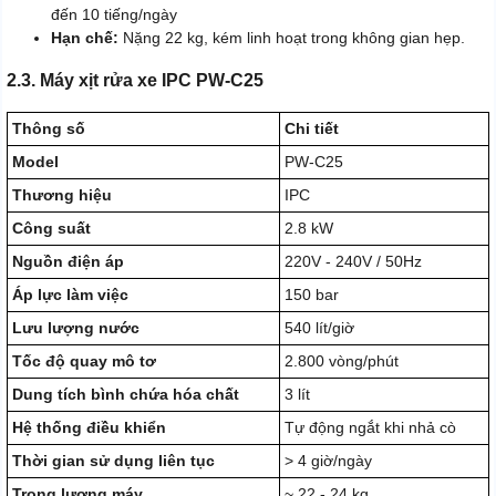
đến 10 tiếng/ngày
Hạn chế:
Nặng 22 kg, kém linh hoạt trong không gian hẹp.
2.3. Máy xịt rửa xe IPC PW-C25
Thông số
Chi tiết
Model
PW-C25
Thương hiệu
IPC
Công suất
2.8 kW
Nguồn điện áp
220V - 240V / 50Hz
Áp lực làm việc
150 bar
Lưu lượng nước
540 lít/giờ
Tốc độ quay mô tơ
2.800 vòng/phút
Dung tích bình chứa hóa chất
3 lít
Hệ thống điều khiển
Tự động ngắt khi nhả cò
Thời gian sử dụng liên tục
> 4 giờ/ngày
Trọng lượng máy
~ 22 - 24 kg