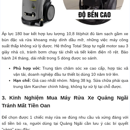
Áp lực 180 bar kết hợp lưu lượng 10,8 lít/phút đủ làm sạch gầm xe
bùn đặc và rửa khoang máy dính dầu mỡ, những việc máy công
suất thấp không xử lý được. Hệ thống Total Stop tự ngắt motor sau 3
giây nhả cò, tránh bơm chạy tải chết và tiết kiệm điện rõ rệt. Bảo
hành 24 tháng, dài nhất trong 5 dòng được so sánh.
Phù hợp với:
Trung tâm chăm sóc xe cao cấp, hợp tác xã
vận tải, doanh nghiệp đầu tư thiết bị dùng 10 năm trở lên.
Hạn chế:
Giá cao nhất nhóm. Nặng 38 kg. Sửa chữa phải qua
trung tâm Karcher chính hãng, không tự xử lý tại chỗ được.
3. Kinh Nghiệm Mua Máy Rửa Xe Quảng Ngãi
Tránh Mất Tiền Oan
Để chọn được 1 chiếc máy rửa xe đúng nhu cầu và xứng đáng với
số tiền bỏ ra, người dùng tại Quảng Ngãi cần lưu ý các bí quyết
"vàng" sau đây: