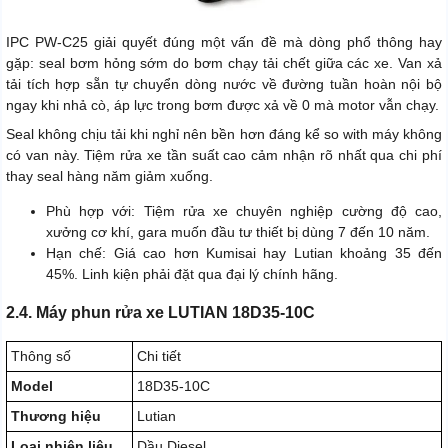
IPC PW-C25 giải quyết đúng một vấn đề mà dòng phổ thông hay
gặp: seal bơm hỏng sớm do bơm chạy tải chết giữa các xe. Van xả
tải tích hợp sẵn tự chuyển dòng nước về đường tuần hoàn nội bộ
ngay khi nhả cò, áp lực trong bơm được xả về 0 mà motor vẫn chạy.
Seal không chịu tải khi nghỉ nên bền hơn đáng kể so with máy không
có van này. Tiệm rửa xe tần suất cao cảm nhận rõ nhất qua chi phí
thay seal hàng năm giảm xuống.
Phù hợp với: Tiệm rửa xe chuyên nghiệp cường độ cao,
xưởng cơ khí, gara muốn đầu tư thiết bị dùng 7 đến 10 năm.
Hạn chế: Giá cao hơn Kumisai hay Lutian khoảng 35 đến
45%. Linh kiện phải đặt qua đại lý chính hãng.
2.4. Máy phun rửa xe LUTIAN 18D35-10C
Thông số
Chi tiết
Model
18D35-10C
Thương hiệu
Lutian
Loại nhiên liệu
Dầu Diesel