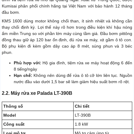
Kumisai phân phối chính hãng tại Việt Nam với bảo hành 12 tháng
đầu bơm.
KMS 1600 dùng motor không chổi than, ít sinh nhiệt và không cần
thay chổi định kỳ. Lợi thế này rõ hơn trong điều kiện khí hậu nóng
ẩm miền Trung so với phần lớn máy cùng tầm giá. Đầu bơm pittông
đồng thau giữ áp 120 bar ổn định, đủ rửa xe máy, xịt gầm ô tô con.
Bộ phụ kiện đi kèm gồm dây cao áp 8 mét, súng phun và 3 béc
phun.
Phù hợp với:
Hộ gia đình, tiệm rửa xe máy hoạt động 6 đến
8 tiếng/ngày
Hạn chế:
Không nên dùng để rửa ô tô cỡ lớn liên tục. Nguồn
nước đầu vào dưới 1,5 bar sẽ làm giảm hiệu suất bơm rõ rệt.
2.2. Máy rửa xe Palada LT-390B
Thông số
Chi tiết
Model
LT-390B
Công suất
1.8 kW
Loại mô tơ
Mô tơ cảm ứng từ