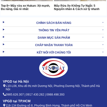
Top 8+ Máy rửa xe Hukan: Xịt mạnh,
Máy Rửa Xe Không Tự Ngắt: 5
Đa năng, Giá rẻ nhất
Nguyên nhân & Cách xử lý nhanh
CHÍNH SÁCH BÁN HÀNG
THÔNG TIN YÊN PHÁT
DANH MỤC SẢN PHẨM
CHẤP NHẬN THANH TOÁN
KẾT NỐI VỚI CHÚNG TÔI
VPGD tại Hà Nội
L10-L06, Khu đô thị mới Dương Nội, Phường Dương Nội, Thành phố Hà
Nội
0985.626.307 | 0917.430.282 | 0988.498.393
VPGD tại TP.HCM
118-134 Đường số 8, Phường Bình Hưng, Thành phố Hồ Chí Minh