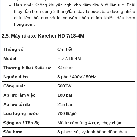
Hạn chế:
Không khuyến nghị cho tiệm rửa ô tô liên tục. Phải
thay dầu bơm đúng 3 tháng/lần, đây là bước bảo dưỡng nhiều
chủ tiệm bỏ qua và là nguyên nhân chính khiến đầu bơm
hỏng sớm.
2.5. Máy rửa xe Karcher HD 7/18-4M
Thông số
Chi tiết
Model
HD 7/18-4M
Thương hiệu / Xuất xứ
Kärcher
Nguồn điện
3 pha / 400V / 50Hz
Công suất
5000W
Áp lực làm việc
180 bar
Áp lực tối đa
215 bar
Lưu lượng nước
700 lít/giờ
Động cơ / Tốc độ
Mô tơ cảm ứng 4 cực, chạy chậm
Đầu bơm
3 piston sứ, xy-lanh bằng đồng thau