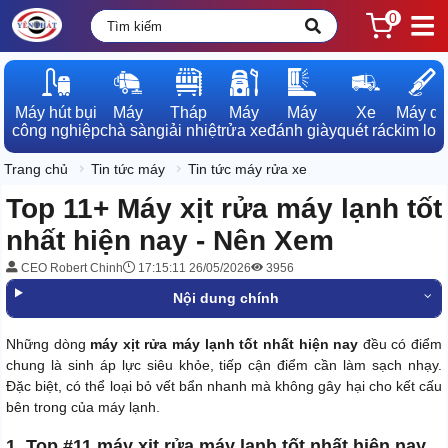
0
Máy hút bụi

Máy

Tháp

Máy

Máy

Xe

Máy dò

công nghiệp
chà sàn
giải nhiệt
rửa xe
đánh giày
quét rác
kim loạ
Trang chủ
Tin tức máy
Tin tức máy rửa xe
Top 11+ Máy xịt rửa máy lạnh tốt
nhất hiện nay - Nên Xem
CEO Robert Chinh
17:15:11 26/05/2026
3956
Nội dung chính
Những dòng
máy xịt rửa máy lạnh tốt nhất hiện nay
đều có điểm
chung là sinh áp lực siêu khỏe, tiếp cận điểm cần làm sạch nhạy.
Đặc biệt, có thể loại bỏ vết bẩn nhanh mà không gây hại cho kết cấu
bên trong của máy lạnh.
1. Top #11 máy xịt rửa máy lạnh tốt nhất hiện nay