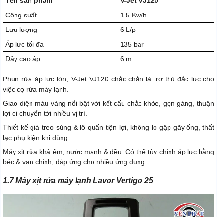
Tên sản phẩm
V-Jet VJ120
Công suất
1.5 Kw/h
Lưu lượng
6 L/p
Áp lực tối đa
135 bar
Dây cao áp
6 m
Phun rửa áp lực lớn, V-Jet VJ120 chắc chắn là trợ thủ đắc lực cho
việc cọ rửa máy lạnh.
Giao diện màu vàng nổi bật với kết cấu chắc khỏe, gọn gàng, thuận
lợi di chuyển tới nhiều vị trí.
Thiết kế giá treo súng & lô quấn tiện lợi, không lo gập gãy ống, thất
lạc phụ kiện khi dùng.
Máy xịt rửa khá êm, nước mạnh & đều. Có thể tùy chỉnh áp lực bằng
béc & van chỉnh, đáp ứng cho nhiều ứng dụng.
1.7 Máy xịt rửa máy lạnh Lavor Vertigo 25