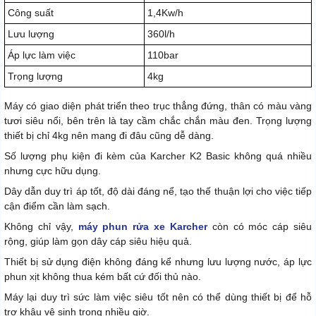
Công suất
1,4Kw/h
Lưu lượng
360l/h
Áp lực làm việc
110bar
Trọng lượng
4kg
Máy có giao diện phát triển theo trục thẳng đứng, thân có màu vàng
tươi siêu nổi, bên trên là tay cầm chắc chắn màu đen. Trọng lượng
thiết bị chỉ 4kg nên mang đi đâu cũng dễ dàng.
Số lượng phụ kiện đi kèm của Karcher K2 Basic không quá nhiều
nhưng cực hữu dụng.
Dây dẫn duy trì áp tốt, độ dài đáng nể, tạo thế thuận lợi cho việc tiếp
cận điểm cần làm sạch.
Không chỉ vậy,
máy phun rửa xe Karcher
còn có móc cáp siêu
rộng, giúp làm gọn dây cáp siêu hiệu quả.
Thiết bị sử dụng điện không đáng kể nhưng lưu lượng nước, áp lực
phun xịt không thua kém bất cứ đối thủ nào.
Máy lại duy trì sức làm việc siêu tốt nên có thể dùng thiết bị để hỗ
trợ khâu vệ sinh trong nhiều giờ.