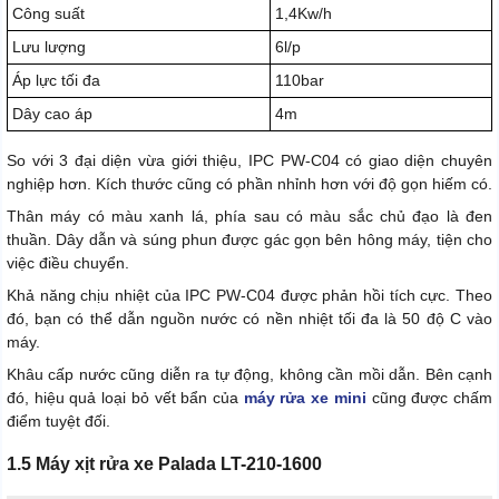
Công suất
1,4Kw/h
Lưu lượng
6l/p
Áp lực tối đa
110bar
Dây cao áp
4m
So với 3 đại diện vừa giới thiệu, IPC PW-C04 có giao diện chuyên
nghiệp hơn. Kích thước cũng có phần nhỉnh hơn với độ gọn hiếm có.
Thân máy có màu xanh lá, phía sau có màu sắc chủ đạo là đen
thuần. Dây dẫn và súng phun được gác gọn bên hông máy, tiện cho
việc điều chuyển.
Khả năng chịu nhiệt của IPC PW-C04 được phản hồi tích cực. Theo
đó, bạn có thể dẫn nguồn nước có nền nhiệt tối đa là 50 độ C vào
máy.
Khâu cấp nước cũng diễn ra tự động, không cần mồi dẫn. Bên cạnh
đó, hiệu quả loại bỏ vết bẩn của
máy rửa xe mini
cũng được chấm
điểm tuyệt đối.
1.5 Máy xịt rửa xe Palada LT-210-1600