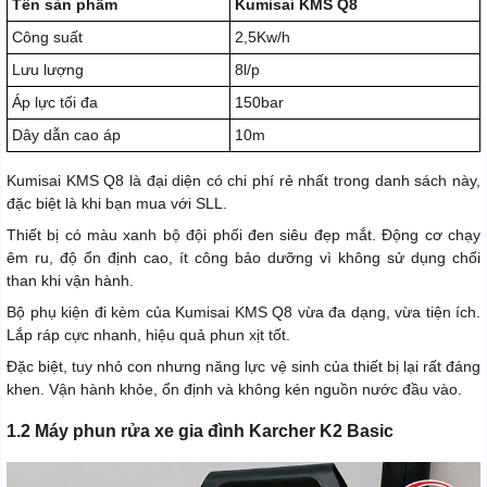
Tên sản phẩm
Kumisai KMS Q8
Công suất
2,5Kw/h
Lưu lượng
8l/p
Áp lực tối đa
150bar
Dây dẫn cao áp
10m
Kumisai KMS Q8 là đại diện có chi phí rẻ nhất trong danh sách này,
đặc biệt là khi bạn mua với SLL.
Thiết bị có màu xanh bộ đội phối đen siêu đẹp mắt. Động cơ chạy
êm ru, độ ổn định cao, ít công bảo dưỡng vì không sử dụng chổi
than khi vận hành.
Bộ phụ kiện đi kèm của Kumisai KMS Q8 vừa đa dạng, vừa tiện ích.
Lắp ráp cực nhanh, hiệu quả phun xịt tốt.
Đặc biệt, tuy nhỏ con nhưng năng lực vệ sinh của thiết bị lại rất đáng
khen. Vận hành khỏe, ổn định và không kén nguồn nước đầu vào.
1.2 Máy phun rửa xe gia đình Karcher K2 Basic