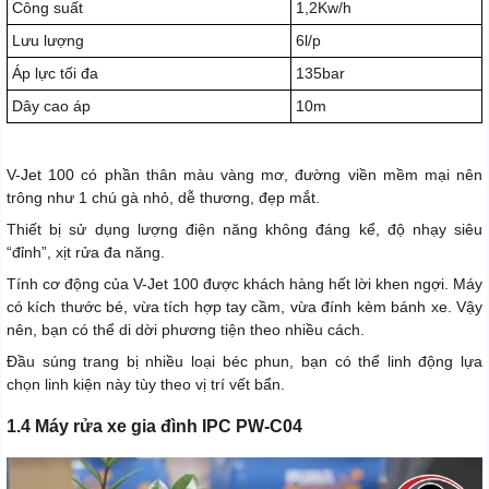
Công suất
1,2Kw/h
Lưu lượng
6l/p
Áp lực tối đa
135bar
Dây cao áp
10m
V-Jet 100 có phần thân màu vàng mơ, đường viền mềm mại nên
trông như 1 chú gà nhỏ, dễ thương, đẹp mắt.
Thiết bị sử dụng lượng điện năng không đáng kể, độ nhạy siêu
“đỉnh”, xịt rửa đa năng.
Tính cơ động của V-Jet 100 được khách hàng hết lời khen ngợi. Máy
có kích thước bé, vừa tích hợp tay cầm, vừa đính kèm bánh xe. Vậy
nên, bạn có thể di dời phương tiện theo nhiều cách.
Đầu súng trang bị nhiều loại béc phun, bạn có thể linh động lựa
chọn linh kiện này tùy theo vị trí vết bẩn.
1.4 Máy rửa xe gia đình IPC PW-C04