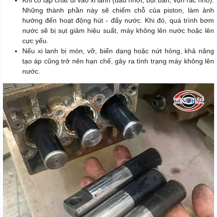
Khi có tạp chất đi vào xi lanh (dầu nhớt, bụi bẩn, vụn rác nhỏ).
Những thành phần này sẽ chiếm chỗ của piston, làm ảnh
hưởng đến hoạt động hút - đẩy nước. Khi đó, quá trình bơm
nước sẽ bị sụt giảm hiệu suất, máy không lên nước hoặc lên
cực yếu.
Nếu xi lanh bị mòn, vỡ, biến dạng hoặc nứt hỏng, khả năng
tạo áp cũng trở nên hạn chế, gây ra tình trạng máy không lên
nước.