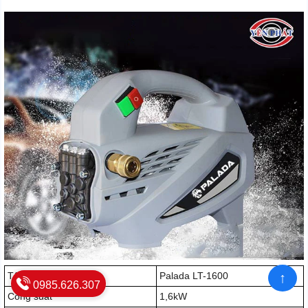
↑
Tên sản phẩm
Palada LT-1600
0985.626.307
Công suất
1,6kW