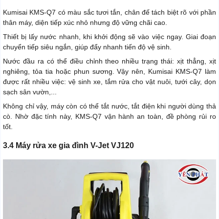
Kumisai KMS-Q7 có màu sắc tươi tắn, chân đế tách biệt rõ với phần
thân máy, diện tiếp xúc nhỏ nhưng độ vững chãi cao.
Thiết bị lấy nước nhanh, khi khởi động sẽ vào việc ngay. Giai đoạn
chuyển tiếp siêu ngắn, giúp đẩy nhanh tiến độ vệ sinh.
Nước đầu ra có thể điều chỉnh theo nhiều trạng thái: xịt thẳng, xịt
nghiêng, tỏa tia hoặc phun sương. Vậy nên, Kumisai KMS-Q7 làm
được rất nhiều việc: vệ sinh xe, tắm rửa cho vật nuôi, tưới cây, dọn
sạch sân vườn,...
Không chỉ vậy, máy còn có thể tắt nước, tắt điện khi người dùng thả
cò. Nhờ đặc tính này, KMS-Q7 vận hành an toàn, đề phòng rủi ro
tốt.
3.4 Máy rửa xe gia đình V-Jet VJ120