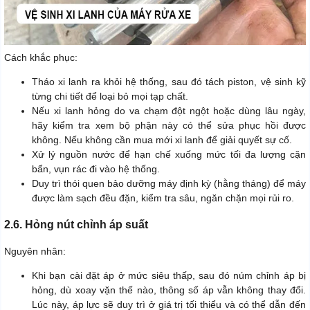
Cách khắc phục:
Tháo xi lanh ra khỏi hệ thống, sau đó tách piston, vệ sinh kỹ
từng chi tiết để loại bỏ mọi tạp chất.
Nếu xi lanh hỏng do va chạm đột ngột hoặc dùng lâu ngày,
hãy kiểm tra xem bộ phận này có thể sửa phục hồi được
không. Nếu không cần mua mới xi lanh để giải quyết sự cố.
Xử lý nguồn nước để hạn chế xuống mức tối đa lượng cặn
bẩn, vụn rác đi vào hệ thống.
Duy trì thói quen bảo dưỡng máy định kỳ (hằng tháng) để máy
được làm sạch đều đặn, kiểm tra sâu, ngăn chặn mọi rủi ro.
2.6. Hỏng nút chỉnh áp suất
Nguyên nhân:
Khi bạn cài đặt áp ở mức siêu thấp, sau đó núm chỉnh áp bị
hỏng, dù xoay vặn thế nào, thông số áp vẫn không thay đổi.
Lúc này, áp lực sẽ duy trì ở giá trị tối thiểu và có thể dẫn đến