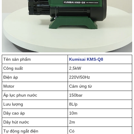
Tên sản phẩm
Kumisai KMS-Q8
Công suất
2,5kW
Điện áp
220V/50Hz
Motor
Cảm ứng từ
Áp lực phun nước
150bar
Lưu lượng
8L/p
Dây cao áp
10m
Dây hút nước
2m
Tự động ngắt điện
Có