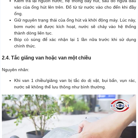
Kiểm tra lại nguồn nước, hệ thống dây hút, sau đó ngửa đầu
vào của ống hút lên trên. Đổ từ từ nước vào cho đến khi đầy
ống.
Giữ nguyên trạng thái của ống hút và khởi động máy. Lúc này,
bơm nước sẽ được kích hoạt, nước sẽ chảy vào hệ thống
thành dòng liên tục.
Bóp cò súng để xác nhận lại 1 lần nữa trước khi sử dụng
chính thức.
2.4. Tắc giăng van hoặc van một chiều
Nguyên nhân:
Khi van 1 chiều/giăng van bị tắc do dị vật, bụi bẩn, vụn rác,
nước sẽ không thể lưu thông như bình thường.