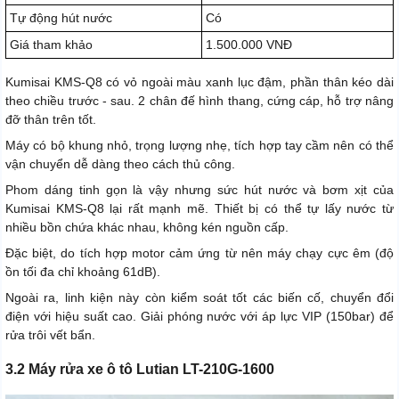
Tự động hút nước
Có
Giá tham khảo
1.500.000 VNĐ
Kumisai KMS-Q8 có vỏ ngoài màu xanh lục đậm, phần thân kéo dài
theo chiều trước - sau. 2 chân đế hình thang, cứng cáp, hỗ trợ nâng
đỡ thân trên tốt.
Máy có bộ khung nhỏ, trọng lượng nhẹ, tích hợp tay cầm nên có thể
vận chuyển dễ dàng theo cách thủ công.
Phom dáng tinh gọn là vậy nhưng sức hút nước và bơm xịt của
Kumisai KMS-Q8 lại rất mạnh mẽ. Thiết bị có thể tự lấy nước từ
nhiều bồn chứa khác nhau, không kén nguồn cấp.
Đặc biệt, do tích hợp motor cảm ứng từ nên máy chạy cực êm (độ
ồn tối đa chỉ khoảng 61dB).
Ngoài ra, linh kiện này còn kiểm soát tốt các biến cố, chuyển đổi
điện với hiệu suất cao. Giải phóng nước với áp lực VIP (150bar) để
rửa trôi vết bẩn.
3.2 Máy rửa xe ô tô Lutian LT-210G-1600