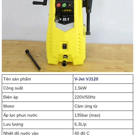
Tên sản phẩm
V-Jet VJ120
Công suất
1,5kW
Điện áp
220V/50Hz
Motor
Cảm ứng từ
Áp lực phun nước
135bar (max)
Lưu lượng
6,3L/p
Nhiệt độ nước vào
40 độ C