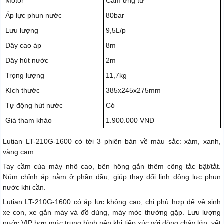
Motor
Cảm ứng từ
Áp lực phun nước
80bar
Lưu lượng
9,5L/p
Dây cao áp
8m
Dây hút nước
2m
Trọng lượng
11,7kg
Kích thước
385x245x275mm
Tự động hút nước
Có
Giá tham khảo
1.900.000 VNĐ
Lutian LT-210G-1600 có tới 3 phiên bản về màu sắc: xám, xanh,
vàng cam.
Tay cầm của máy nhô cao, bên hông gắn thêm công tắc bật/tắt.
Núm chỉnh áp nằm ở phần đầu, giúp thay đổi linh động lực phun
nước khi cần.
Lutian LT-210G-1600 có áp lực không cao, chỉ phù hợp để vệ sinh
xe con, xe gắn máy và đồ dùng, máy móc thường gặp. Lưu lượng
nước VIP hơn mức trung bình nên khi tiếp xúc với dòng chảy lớn, vết