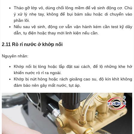
Tháo gỡ lớp vỏ, dùng chổi lông mềm để vệ sinh động cơ. Chú
ý xử lý nhẹ tay, không để bụi bám sâu hoặc di chuyển vào
phần lõi.
Nếu sau vệ sinh, động cơ vẫn vận hành kém cần test kỹ dây
dẫn, tụ điện hoặc thay mới linh kiện nếu cần.
2.11 Rò rỉ nước ở khớp nối
Nguyên nhân:
Khớp nối bị lỏng hoặc lắp đặt sai cách, để lộ những khe hở
khiến nước rò rỉ ra ngoài.
Khớp bị nứt hỏng hoặc rách gioăng cao su, độ kín khít không
đảm bảo nên gây mất nước, tụt áp.