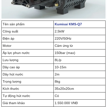
Tên sản phẩm
Kumisai KMS-Q7
Công suất
2,5kW
Điện áp
220V/50Hz
Motor
Cảm ứng từ
Áp lực phun nước
150bar (max)
Lưu lượng
8L/p
Dây cao áp
10-15m
Dây hút nước
2m
Trọng lượng
8kg
Kích thước
35x20x20cm
Tự động hút nước
Có
Giá tham khảo
1.550.000 VNĐ