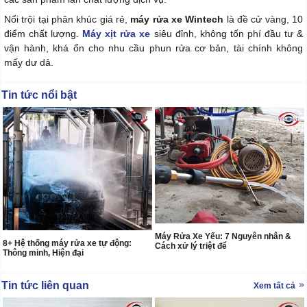
Nổi trội tại phân khúc giá rẻ,
máy rửa xe Wintech
là đề cử vàng, 10
điểm chất lượng.
Máy xịt rửa xe
siêu đỉnh, không tốn phí đầu tư &
vận hành, khá ổn cho nhu cầu phun rửa cơ bản, tài chính không
mấy dư dả.
Tin tức nổi bật
Máy Rửa Xe Yếu: 7 Nguyên nhân &
8+ Hệ thống máy rửa xe tự động:
Cách xử lý triệt để
Thông minh, Hiện đại
Tin tức liên quan
Xem tất cả