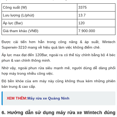
Công suất (W)
3375
Lưu lượng (L/phút)
13.7
Áp lực (Bar)
120
Giá tham khảo (VNĐ)
7.900.000
Được cải tiến hơn hẳn trong công năng & áp suất, Wintech
Superwin-3210 mang về hiệu quả làm việc không điểm chê.
Áp lực max đạt đến 120Bar, ngoài ra có thể tùy chỉnh bằng bộ 4 béc
phun & van chỉnh thông minh.
Nhờ vậy, ngoài phun rửa siêu mạnh mẽ, người dùng dễ dàng phối
hợp máy trong nhiều công việc.
Độ bền khỏe của em máy này cũng không thua kém những phiên
bản trung & cao cấp.
XEM THÊM:
M
áy rửa xe Quảng Ninh
6. Hướng dẫn sử dụng máy rửa xe Wintech đúng