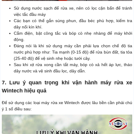
Sử dụng nước sạch để rửa xe, nên có lọc cặn bẩn để tránh
việc tắc đầu máy
Các bạn có thể gắn súng phun, đầu béc phù hợp, kiểm tra
dây nối kín khí.
Cắm điện, bật công tắc và bóp cò nhẹ nhàng để máy khởi
động.
Đáng nói là khi sử dụng máy cần phải lựa chọn chế độ tia
nước phù hợp như: Tia mạnh (0-15 độ) để rửa bùn đất, tia tỏa
(25-40 độ) để vệ sinh nhẹ hoặc tưới cây.
Sau khi xịt rửa xong cần tắt máy, bóp cò xả hết áp lực, tháo
dây nước và vệ sinh đầu lọc, dây dẫn.
7. Lưu ý quan trọng khi vận hành máy rửa xe
Wintech hiệu quả
Để sử dụng các loại máy rửa xe Wintech được lâu bền cần phải chú
ý 1 số điều sau: