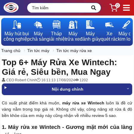
0
Máy hút bụi

Máy

Tháp

Máy

Máy

Xe

Máy dò

công nghiệp
chà sàn
giải nhiệt
rửa xe
đánh giày
quét rác
kim loạ
Trang chủ
Tin tức máy
Tin tức máy rửa xe
Top 6+ Máy Rửa Xe Wintech:
Giá rẻ, Siêu bền, Mua Ngay
CEO Robert Chinh
16:11:13 17/08/2024
1202
Nội dung chính
Có xuất phát điểm khá muộn,
máy rửa xe Wintech
luôn là đề cử
vàng nằm trong top giá rẻ. Không chỉ vậy, công năng xịt rửa & độ
bền khỏe của em máy này cũng nhận về nhiều review 5 sao.
1. Máy rửa xe Wintech - Gương mặt mới của làng