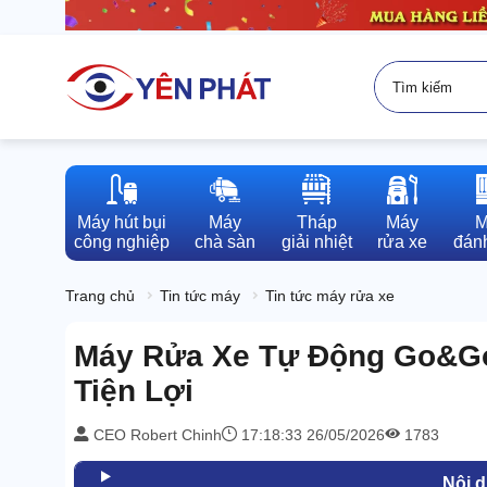
Máy hút bụi

Máy

Tháp

Máy

M
công nghiệp
chà sàn
giải nhiệt
rửa xe
đánh
Trang chủ
Tin tức máy
Tin tức máy rửa xe
Máy Rửa Xe Tự Động Go&Go
Tiện Lợi
CEO Robert Chinh
17:18:33 26/05/2026
1783
Nội 