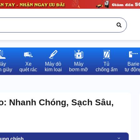
áy

Xe

Máy dò

Máy

Tủ

Barie

 giày
quét rác
kim loại
bơm mỡ
chống ẩm
tự độn
: Nhanh Chóng, Sạch Sâu,
dung chính