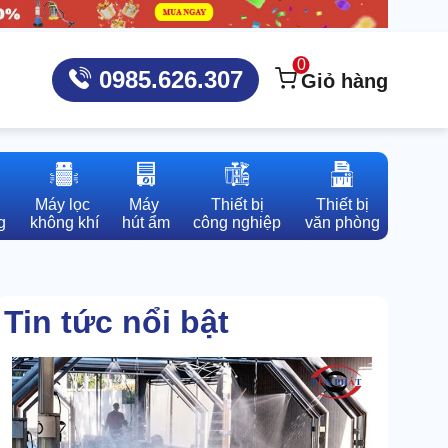
0
0985.626.307
Giỏ hàng
Máy lọc 

Máy 

Thiết bị

Thiết bị

g
không khí
hút ẩm
công nghiệp
văn phòng
Tin tức nổi bật