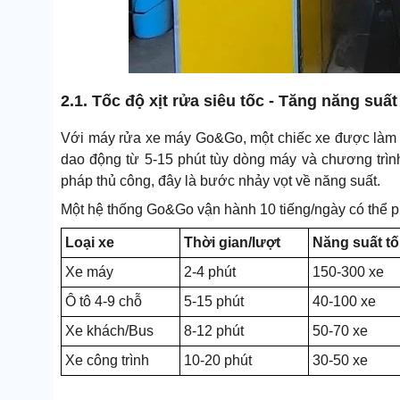
2.1. Tốc độ xịt rửa siêu tốc - Tăng năng suấ
Với máy rửa xe máy Go&Go, một chiếc xe được làm sạc
dao động từ 5-15 phút tùy dòng máy và chương trì
pháp thủ công, đây là bước nhảy vọt về năng suất.
Một hệ thống Go&Go vận hành 10 tiếng/ngày có thể p
Loại xe
Thời gian/lượt
Năng suất tố
Xe máy
2-4 phút
150-300 xe
Ô tô 4-9 chỗ
5-15 phút
40-100 xe
Xe khách/Bus
8-12 phút
50-70 xe
Xe công trình
10-20 phút
30-50 xe