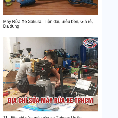
Máy Rửa Xe Sakura: Hiện đại, Siêu bền, Giá rẻ,
Đa dụng
11+ Địa chỉ sửa máy rửa xe Tphcm: Uy tín,