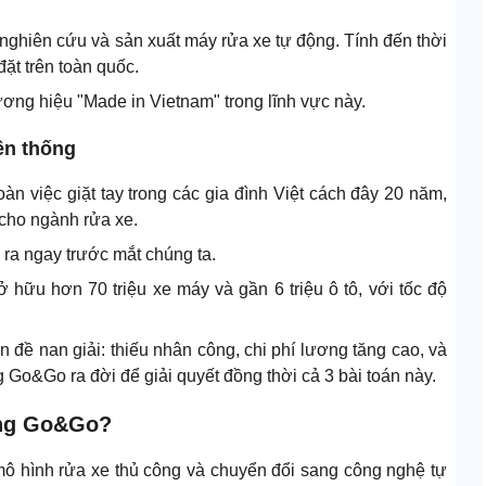
ghiên cứu và sản xuất máy rửa xe tự động. Tính đến thời
ặt trên toàn quốc.
ương hiệu "Made in Vietnam" trong lĩnh vực này.
yền thống
àn việc giặt tay trong các gia đình Việt cách đây 20 năm,
cho ngành rửa xe.
 ra ngay trước mắt chúng ta.
ở hữu hơn 70 triệu xe máy và gần 6 triệu ô tô, với tốc độ
n đề nan giải: thiếu nhân công, chi phí lương tăng cao, và
 Go&Go ra đời để giải quyết đồng thời cả 3 bài toán này.
động Go&Go?
 mô hình rửa xe thủ công và chuyển đổi sang công nghệ tự