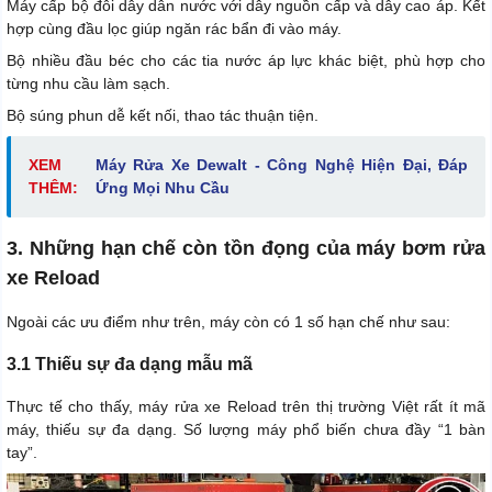
Máy cấp bộ đôi dây dẫn nước với dây nguồn cấp và dây cao áp. Kết
hợp cùng đầu lọc giúp ngăn rác bẩn đi vào máy.
Bộ nhiều đầu béc cho các tia nước áp lực khác biệt, phù hợp cho
từng nhu cầu làm sạch.
Bộ súng phun dễ kết nối, thao tác thuận tiện.
XEM
Máy Rửa Xe Dewalt - Công Nghệ Hiện Đại, Đáp
THÊM:
Ứng Mọi Nhu Cầu
3. Những hạn chế còn tồn đọng của máy bơm rửa
xe Reload
Ngoài các ưu điểm như trên, máy còn có 1 số hạn chế như sau:
3.1 Thiếu sự đa dạng mẫu mã
Thực tế cho thấy, máy rửa xe Reload trên thị trường Việt rất ít mã
máy, thiếu sự đa dạng. Số lượng máy phổ biến chưa đầy “1 bàn
tay”.