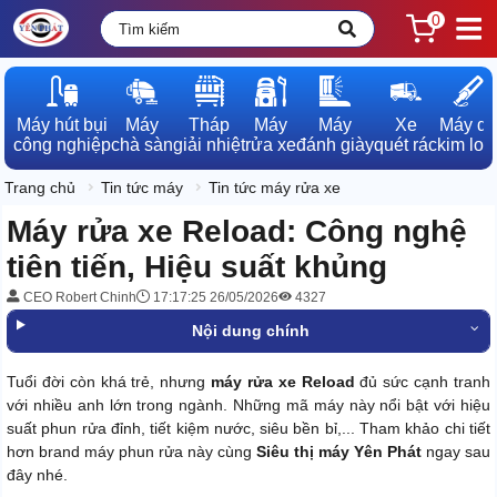
0
Máy hút bụi

Máy

Tháp

Máy

Máy

Xe

Máy dò

công nghiệp
chà sàn
giải nhiệt
rửa xe
đánh giày
quét rác
kim loạ
Trang chủ
Tin tức máy
Tin tức máy rửa xe
Máy rửa xe Reload: Công nghệ
tiên tiến, Hiệu suất khủng
CEO Robert Chinh
17:17:25 26/05/2026
4327
Nội dung chính
Tuổi đời còn khá trẻ, nhưng
máy rửa xe Reload
đủ sức cạnh tranh
với nhiều anh lớn trong ngành. Những mã máy này nổi bật với hiệu
suất phun rửa đỉnh, tiết kiệm nước, siêu bền bỉ,... Tham khảo chi tiết
hơn brand máy phun rửa này cùng
Siêu thị máy Yên Phát
ngay sau
đây nhé.