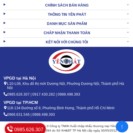
CHÍNH SÁCH BÁN HÀNG
THÔNG TIN YÊN PHÁT
DANH MỤC SẢN PHẨM
CHẤP NHẬN THANH TOÁN
KẾT NỐI VỚI CHÚNG TÔI
VPGD tại Hà Nội
L10-L06, Khu đô thị mới Dương Nội, Phường Dương Nội, Thành phố Hà
Nội
0985.626.307 | 0917.430.282 | 0988.498.393
VPGD tại TP.HCM
118-134 Đường số 8, Phường Bình Hưng, Thành phố Hồ Chí Minh
0966.631.546 | 0988.498.393
↑
Bản quyền 2020 - 2026 – © Công ty TNHH Xuất nhập khẩu thương mại Yên Phát
0985.626.307
Mã số thuế: 0105904394 do Sở KH&ĐT TP Hà Nội cấp ngày 30/05/2012