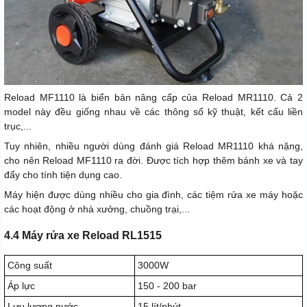
Reload MF1110 là biển bản nâng cấp của Reload MR1110. Cả 2
model này đều giống nhau về các thông số kỹ thuật, kết cấu liền
trục,...
Tuy nhiên, nhiều người dùng đánh giá Reload MR1110 khá nặng,
cho nên Reload MF1110 ra đời. Được tích hợp thêm bánh xe và tay
đẩy cho tính tiện dụng cao.
Máy hiện được dùng nhiều cho gia đình, các tiệm rửa xe máy hoặc
các hoạt động ở nhà xưởng, chuồng trại,...
4.4 Máy rửa xe Reload RL1515
Công suất
3000W
Áp lực
150 - 200 bar
Lưu lượng nước
15 lít/phút