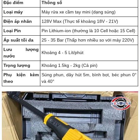
Đặc điểm
Thông số
Loại máy
Máy rửa xe cầm tay mini (dạng súng)
Điện áp nhãn
128V Max (Thực tế khoảng 18V - 21V)
Loại Pin
Pin Lithium-ion (thường là 10 Cell hoặc 15 Cell)
Áp suất tối đa
25 - 35 Bar (Thấp hơn nhiều so với máy 220V)
Lưu lượng
Khoảng 4 - 5 Lít/phút
nước
Trọng lượng
Khoảng 1.5kg - 2kg (Cả pin)
Phụ kiện kèm
Súng phun, dây hút 5m, bình bọt, béc phun 0°
theo
và 40°