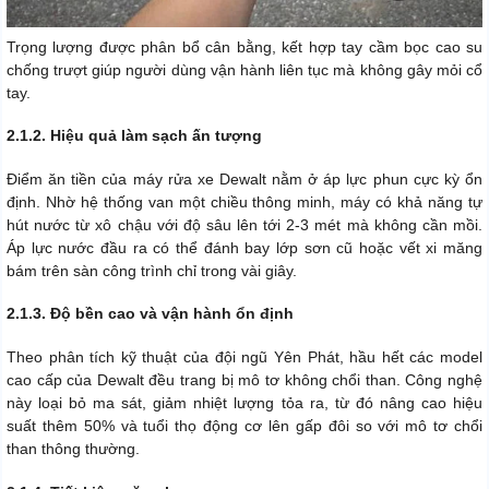
Trọng lượng được phân bổ cân bằng, kết hợp tay cầm bọc cao su
chống trượt giúp người dùng vận hành liên tục mà không gây mỏi cổ
tay.
2.1.2. Hiệu quả làm sạch ấn tượng
Điểm ăn tiền của máy rửa xe Dewalt nằm ở áp lực phun cực kỳ ổn
định. Nhờ hệ thống van một chiều thông minh, máy có khả năng tự
hút nước từ xô chậu với độ sâu lên tới 2-3 mét mà không cần mồi.
Áp lực nước đầu ra có thể đánh bay lớp sơn cũ hoặc vết xi măng
bám trên sàn công trình chỉ trong vài giây.
2.1.3. Độ bền cao và vận hành ổn định
Theo phân tích kỹ thuật của đội ngũ Yên Phát, hầu hết các model
cao cấp của Dewalt đều trang bị mô tơ không chổi than. Công nghệ
này loại bỏ ma sát, giảm nhiệt lượng tỏa ra, từ đó nâng cao hiệu
suất thêm 50% và tuổi thọ động cơ lên gấp đôi so với mô tơ chổi
than thông thường.