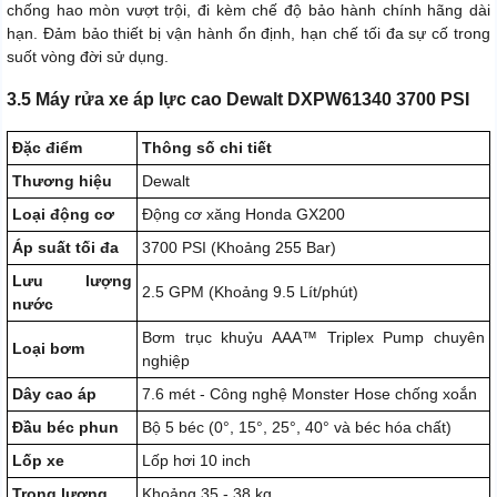
chống hao mòn vượt trội, đi kèm chế độ bảo hành chính hãng dài
hạn. Đảm bảo thiết bị vận hành ổn định, hạn chế tối đa sự cố trong
suốt vòng đời sử dụng.
3.5 Máy rửa xe áp lực cao Dewalt DXPW61340 3700 PSI
Đặc điểm
Thông số chi tiết
Thương hiệu
Dewalt
Loại động cơ
Động cơ xăng Honda GX200
Áp suất tối đa
3700 PSI (Khoảng 255 Bar)
Lưu lượng
2.5 GPM (Khoảng 9.5 Lít/phút)
nước
Bơm trục khuỷu AAA™ Triplex Pump chuyên
Loại bơm
nghiệp
Dây cao áp
7.6 mét - Công nghệ Monster Hose chống xoắn
Đầu béc phun
Bộ 5 béc (0°, 15°, 25°, 40° và béc hóa chất)
Lốp xe
Lốp hơi 10 inch
Trọng lượng
Khoảng 35 - 38 kg