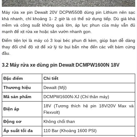
Máy rửa xe pin Dewalt 20V DCPW550B dùng pin Lithium nên sạc
khá nhanh, chỉ khoảng 1- 2 giờ là có thể sử dụng tiếp. Dù giá khá
mềm và công suất không quá lớn, áp lực phun của máy vẫn đủ
mạnh để xịt rửa xe hoặc sân vườn nhanh gọn.
Điểm tiện lợi là máy có 3 loại béc phun đi kèm, giúp bạn dễ dàng
thay đổi chế độ xịt để xử lý từ bụi bẩn nhẹ đến các vết bám cứng
đầu.
3.2 Máy rửa xe dùng pin Dewalt DCMPW1600N 18V
Đặc điểm
Chi tiết
Thương hiệu
Dewalt (Mỹ)
Mã sản phẩm
DCMPW1600N-XJ (Chỉ thân máy)
18V (Tương thích hệ pin 18V/20V Max và
Điện áp
Flexvolt)
Động cơ
Không chổi than
Áp suất tối đa
110 Bar (Khoảng 1600 PSI)