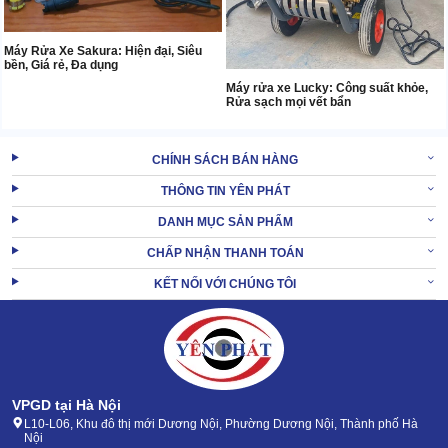
Máy Rửa Xe Sakura: Hiện đại, Siêu
bền, Giá rẻ, Đa dụng
Máy rửa xe Lucky: Công suất khỏe,
Rửa sạch mọi vết bẩn
CHÍNH SÁCH BÁN HÀNG
THÔNG TIN YÊN PHÁT
DANH MỤC SẢN PHẨM
CHẤP NHẬN THANH TOÁN
KẾT NỐI VỚI CHÚNG TÔI
VPGD tại Hà Nội
L10-L06, Khu đô thị mới Dương Nội, Phường Dương Nội, Thành phố Hà
Nội