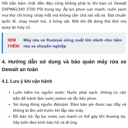
Vết bẩn bám chặt đến đâu cũng không phải lo khi bạn có Dewalt
DXPW61340 3700 PSI trong tay. Áp lực phun cực mạnh, cuốn sạch
mọi thứ chỉ trong chớp mắt mà không cần chà xát vất vả. Đạt chuẩn
quốc tế, chạy mượt mà, ít hỏng vặt. Một khi đã dùng thử khó mà
quay lại máy cũ.
XEM
Máy rửa xe Kumisai công suất lớn dành cho tiệm
THÊM:
rửa xe chuyên nghiệp
4. Hướng dẫn sử dụng và bảo quản máy rửa xe
Dewalt an toàn
4.1. Lưu ý khi vận hành
Luôn kiểm tra nguồn nước: Nước phải sạch, không có cặn
bẩn để tránh làm xước piston và tắc béc phun.
Sử dụng đúng nguồn điện/pin: Đảm bảo pin được sạc đầy và
không bị ẩm ướt trước khi lắp vào máy.
Đồ bảo hộ: Áp lực nước cực mạnh có thể gây tổn thương da,
hãy luôn đeo kính bảo hộ và đi ủng.