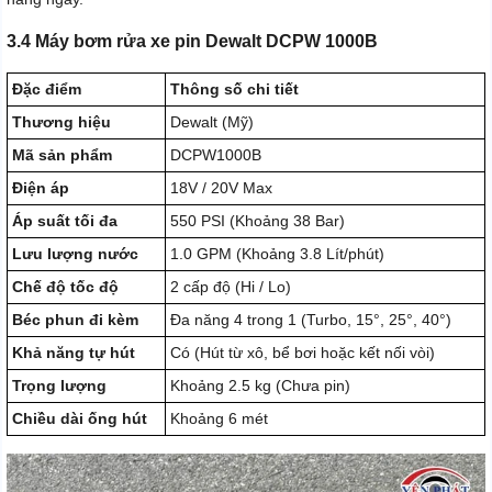
3.4 Máy bơm rửa xe pin Dewalt DCPW 1000B
Đặc điểm
Thông số chi tiết
Thương hiệu
Dewalt (Mỹ)
Mã sản phẩm
DCPW1000B
Điện áp
18V / 20V Max
Áp suất tối đa
550 PSI (Khoảng 38 Bar)
Lưu lượng nước
1.0 GPM (Khoảng 3.8 Lít/phút)
Chế độ tốc độ
2 cấp độ (Hi / Lo)
Béc phun đi kèm
Đa năng 4 trong 1 (Turbo, 15°, 25°, 40°)
Khả năng tự hút
Có (Hút từ xô, bể bơi hoặc kết nối vòi)
Trọng lượng
Khoảng 2.5 kg (Chưa pin)
Chiều dài ống hút
Khoảng 6 mét