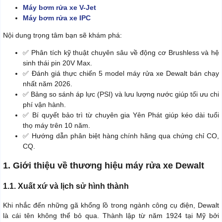
Máy bơm rửa xe V-Jet
Máy bơm rửa xe IPC
Nội dung trọng tâm bạn sẽ khám phá:
✅ Phân tích kỹ thuật chuyên sâu về động cơ Brushless và hệ
sinh thái pin 20V Max.
✅ Đánh giá thực chiến 5 model máy rửa xe Dewalt bán chạy
nhất năm 2026.
✅ Bảng so sánh áp lực (PSI) và lưu lượng nước giúp tối ưu chi
phí vận hành.
✅ Bí quyết bảo trì từ chuyên gia Yên Phát giúp kéo dài tuổi
thọ máy trên 10 năm.
✅ Hướng dẫn phân biệt hàng chính hãng qua chứng chỉ CO,
CQ.
1. Giới thiệu về thương hiệu máy rửa xe Dewalt
1.1. Xuất xứ và lịch sử hình thành
Khi nhắc đến những gã khổng lồ trong ngành công cụ điện, Dewalt
là cái tên không thể bỏ qua. Thành lập từ năm 1924 tại Mỹ bởi