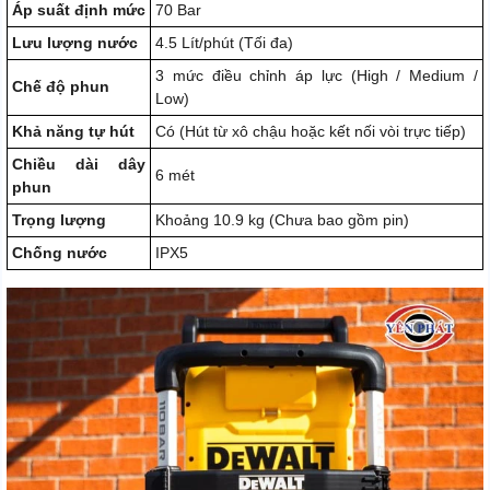
Áp suất định mức
70 Bar
Lưu lượng nước
4.5 Lít/phút (Tối đa)
3 mức điều chỉnh áp lực (High / Medium /
Chế độ phun
Low)
Khả năng tự hút
Có (Hút từ xô chậu hoặc kết nối vòi trực tiếp)
Chiều dài dây
6 mét
phun
Trọng lượng
Khoảng 10.9 kg (Chưa bao gồm pin)
Chống nước
IPX5