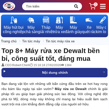
0
Máy hút bụi

Máy

Tháp

Máy

Máy

Xe

Máy dò

công nghiệp
chà sàn
giải nhiệt
rửa xe
đánh giày
quét rác
kim loạ
Trang chủ
Tin tức máy
Tin tức máy rửa xe
Top 8+ Máy rửa xe Dewalt bền
bỉ, công suất tốt, đáng mua
CEO Robert Chinh
15:16:18 27/02/2026
1384
Nội dung chính
Bạn đang vật lộn với những vết bẩn cứng đầu trên xe hơi hay rong
rêu bám lâu ngày tại sân vườn?
Máy rửa xe Dewalt
chính là giải
pháp tối ưu giúp bạn giải phóng sức lao động. Với công nghệ đột
phá từ Mỹ, dòng máy này không chỉ mang lại hiệu suất làm sạch
vượt trội mà còn khẳng định đẳng cấp của người sở hữu.