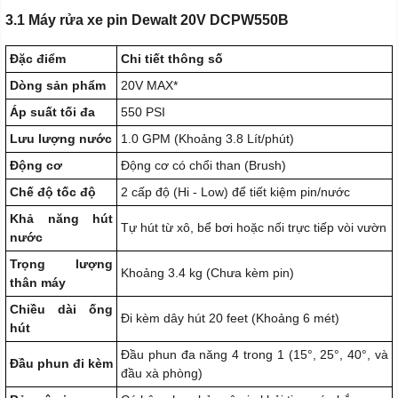
3.1 Máy rửa xe pin Dewalt 20V DCPW550B
Đặc điểm
Chi tiết thông số
Dòng sản phẩm
20V MAX*
Áp suất tối đa
550 PSI
Lưu lượng nước
1.0 GPM (Khoảng 3.8 Lít/phút)
Động cơ
Động cơ có chổi than (Brush)
Chế độ tốc độ
2 cấp độ (Hi - Low) để tiết kiệm pin/nước
Khả năng hút
Tự hút từ xô, bể bơi hoặc nối trực tiếp vòi vườn
nước
Trọng lượng
Khoảng 3.4 kg (Chưa kèm pin)
thân máy
Chiều dài ống
Đi kèm dây hút 20 feet (Khoảng 6 mét)
hút
Đầu phun đa năng 4 trong 1 (15°, 25°, 40°, và
Đầu phun đi kèm
đầu xà phòng)