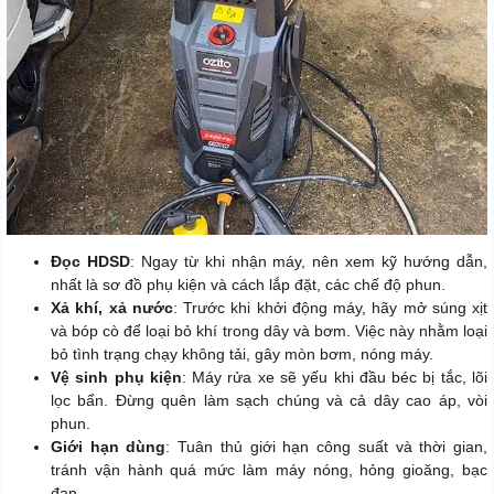
Đọc HDSD
: Ngay từ khi nhận máy, nên xem kỹ hướng dẫn,
nhất là sơ đồ phụ kiện và cách lắp đặt, các chế độ phun.
Xả khí, xả nước
: Trước khi khởi động máy, hãy mở súng xịt
và bóp cò để loại bỏ khí trong dây và bơm. Việc này nhằm loại
bỏ tình trạng chạy không tải, gây mòn bơm, nóng máy.
Vệ sinh phụ kiện
: Máy rửa xe sẽ yếu khi đầu béc bị tắc, lõi
lọc bẩn. Đừng quên làm sạch chúng và cả dây cao áp, vòi
phun.
Giới hạn dùng
: Tuân thủ giới hạn công suất và thời gian,
tránh vận hành quá mức làm máy nóng, hỏng gioăng, bạc
đạn.