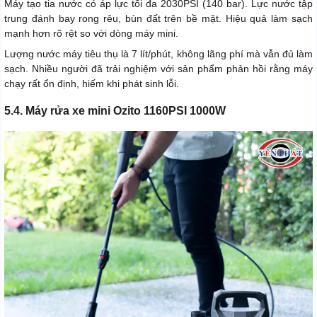
Máy tạo tia nước có áp lực tối đa 2030PSI (140 bar). Lực nước tập
trung đánh bay rong rêu, bùn đất trên bề mặt. Hiệu quả làm sạch
mạnh hơn rõ rệt so với dòng máy mini.
Lượng nước máy tiêu thụ là 7 lít/phút, không lãng phí mà vẫn đủ làm
sạch. Nhiều người đã trải nghiệm với sản phẩm phản hồi rằng máy
chạy rất ổn định, hiếm khi phát sinh lỗi.
5.4. Máy rửa xe mini Ozito 1160PSI 1000W