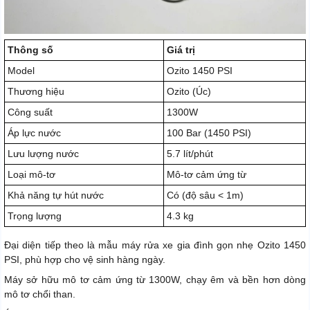
Thông số
Giá trị
Model
Ozito 1450 PSI
Thương hiệu
Ozito (Úc)
Công suất
1300W
Áp lực nước
100 Bar (1450 PSI)
Lưu lượng nước
5.7 lít/phút
Loại mô-tơ
Mô-tơ cảm ứng từ
Khả năng tự hút nước
Có (độ sâu < 1m)
Trọng lượng
4.3 kg
Đại diện tiếp theo là mẫu máy rửa xe gia đình gọn nhẹ Ozito 1450
PSI, phù hợp cho vệ sinh hàng ngày.
Máy sở hữu mô tơ cảm ứng từ 1300W, chạy êm và bền hơn dòng
mô tơ chổi than.