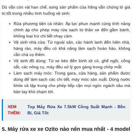
Dù vẫn còn vài hạn chế, song sản phẩm của hãng vẫn chứng tỏ giá
trị tốt trong nhiều tình huống vệ sinh:
Rửa phương tiện cá nhân: Áp lực phun mạnh cùng tính năng
chỉnh áp cho phép máy rửa sạch từ thân xe đến gầm bánh,
không loại trừ chi tiết nhạy cảm.
Vệ sinh nhà cửa: Từ ngoài sân, các hành lanh đến hiên nhà,
hàng rào, máy đều có khả năng làm sạch hoàn hảo, không
cần chà cọ thêm.
Vệ sinh đồ dùng: Từ xe kéo đến bình xịt cỏ, ghế ngồi, cổng
sắt, các nông cụ, máy đều xử lý gọn gàng trong chớp mắt.
Làm sạch máy móc: Trong gara, cửa hàng, sản phẩm được
dùng để làm sạch các chi tiết, máy móc sản xuất. Dòng nước
khỏe và tập trung cho phép tiếp cận mọi ngóc ngách sâu mà
bàn tay khó chạm tới.
XEM
Top Máy Rửa Xe 7.5kW Công Suất Mạnh - Bền
THÊM:
Bỉ, Giá Tốt
5. Máy rửa xe xe Ozito nào nên mua nhất - 4 model