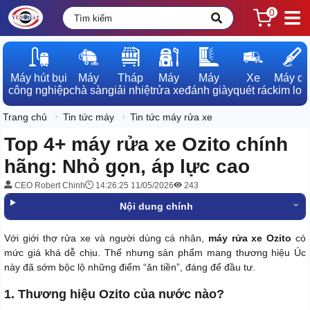
0
Máy hút bụi

Máy

Tháp

Máy

Máy

Xe

Máy dò

công nghiệp
chà sàn
giải nhiệt
rửa xe
đánh giày
quét rác
kim loạ
Trang chủ
Tin tức máy
Tin tức máy rửa xe
Top 4+ máy rửa xe Ozito chính
hãng: Nhỏ gọn, áp lực cao
CEO Robert Chinh
14:26:25 11/05/2026
243
Nội dung chính
Với giới thợ rửa xe và người dùng cá nhân,
máy rửa xe Ozito
có
mức giá khá dễ chịu. Thế nhưng sản phẩm mang thương hiệu Úc
này đã sớm bộc lộ những điểm “ăn tiền”, đáng để đầu tư.
1. Thương hiệu Ozito của nước nào?