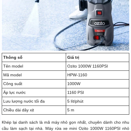
Thông số
Giá trị
Tên model
Ozito 1000W 1160PSI
Mã model
HPW-1160
Công suất
1000W
Áp lực nước
1160 PSI
Lưu lượng nước tối đa
5 lít/phút
Chiều dài dây xịt
5 m
Khép lại danh sách là mã máy nhỏ gọn nhất, chuyên dành cho nhu
cầu làm sạch tại nhà. Máy rửa xe mini Ozito 1000W 1160PSI nhỏ