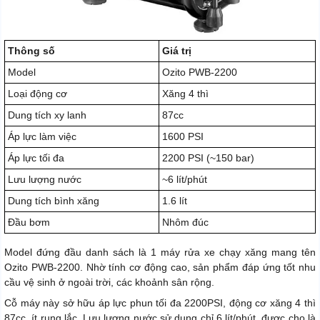
Thông số
Giá trị
Model
Ozito PWB-2200
Loại động cơ
Xăng 4 thì
Dung tích xy lanh
87cc
Áp lực làm việc
1600 PSI
Áp lực tối đa
2200 PSI (~150 bar)
Lưu lượng nước
~6 lít/phút
Dung tích bình xăng
1.6 lít
Đầu bơm
Nhôm đúc
Model đứng đầu danh sách là 1 máy rửa xe chạy xăng mang tên
Ozito PWB-2200. Nhờ tính cơ động cao, sản phẩm đáp ứng tốt nhu
cầu vệ sinh ở ngoài trời, các khoảnh sân rộng.
Cỗ máy này sở hữu áp lực phun tối đa 2200PSI, động cơ xăng 4 thì
87cc, ít rung lắc. Lưu lượng nước sử dụng chỉ 6 lít/phút, được cho là