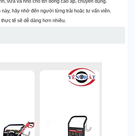
nh, vừa và nhỏ cho tới dòng cao áp, chuyên dụng.
 này, hãy nhờ đến người từng trải hoặc tư vấn viên.
 thực tế sẽ dễ dàng hơn nhiều.