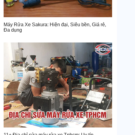
Máy Rửa Xe Sakura: Hiện đại, Siêu bền, Giá rẻ,
Đa dụng
11+ Địa chỉ sửa máy rửa xe Tphcm: Uy tín,