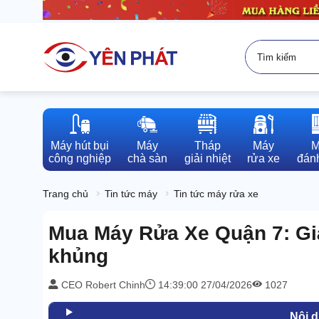
Máy hút bụi

Máy

Tháp

Máy

M
công nghiệp
chà sàn
giải nhiệt
rửa xe
đánh
Trang chủ
Tin tức máy
Tin tức máy rửa xe
Mua Máy Rửa Xe Quận 7: Giá
khủng
CEO Robert Chinh
14:39:00 27/04/2026
1027
Nội 