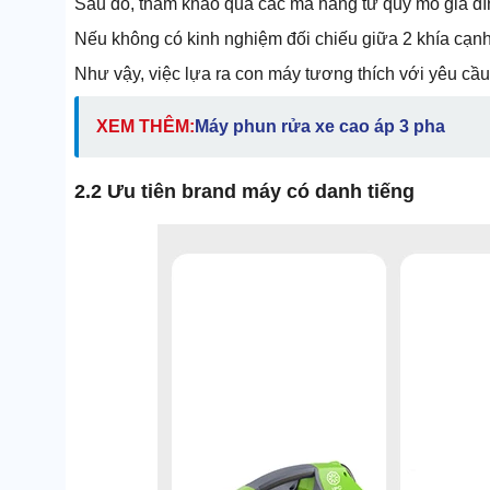
Sau đó, tham khảo qua các mã hàng từ quy mô gia đì
Nếu không có kinh nghiệm đối chiếu giữa 2 khía cạnh
Như vậy, việc lựa ra con máy tương thích với yêu cầu
XEM THÊM:
Máy phun rửa xe cao áp 3 pha
2.2 Ưu tiên brand máy có danh tiếng