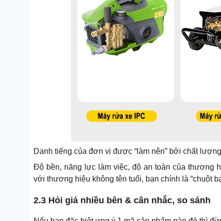
Danh tiếng của đơn vị được “làm nên” bởi chất lượng
Độ bền, năng lực làm việc, độ an toàn của thương 
với thương hiệu không tên tuổi, bạn chính là “chuột b
2.3 Hỏi giá nhiều bên & cân nhắc, so sánh
Nếu bạn đặc biệt ưng ý 1 mã sản phẩm nào đó thì đừn