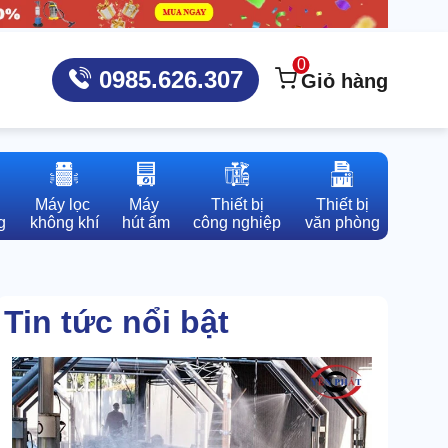
0
0985.626.307
Giỏ hàng
Máy lọc 

Máy 

Thiết bị

Thiết bị

g
không khí
hút ẩm
công nghiệp
văn phòng
Tin tức nổi bật