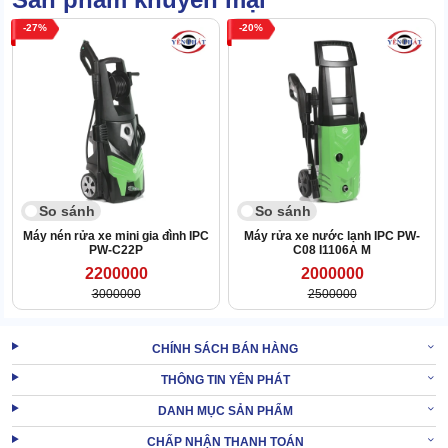
27
20
So sánh
So sánh
Máy nén rửa xe mini gia đình IPC
Máy rửa xe nước lạnh IPC PW-
PW-C22P
C08 I1106A M
2200000
2000000
3000000
2500000
CHÍNH SÁCH BÁN HÀNG
THÔNG TIN YÊN PHÁT
DANH MỤC SẢN PHẨM
Khi cần có thể tăng hạ áp suất theo 2 cách: chỉnh cò súng hoặc
CHẤP NHẬN THANH TOÁN
chỉnh van điều áp.
Máy rửa xe
sẽ nhận lệnh cực nhanh để thay