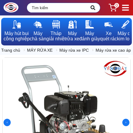
0
Máy hút bụi

Máy

Tháp

Máy

Máy

Xe

Máy dò

công nghiệp
chà sàn
giải nhiệt
rửa xe
đánh giày
quét rác
kim loạ
Trang chủ
MÁY RỬA XE
Máy rửa xe IPC
Máy rửa xe cao áp