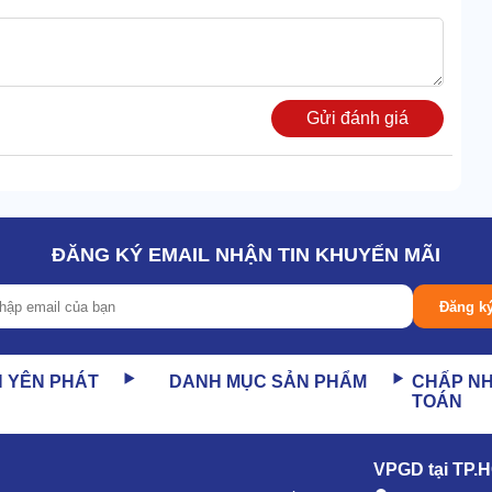
Gửi đánh giá
ĐĂNG KÝ EMAIL NHẬN TIN KHUYẾN MÃI
Đăng k
N YÊN PHÁT
DANH MỤC SẢN PHẨM
CHẤP N
TOÁN
VPGD tại TP.