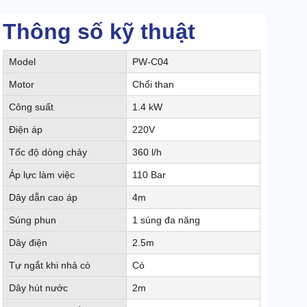
Thông số kỹ thuật
Model
PW-C04
Motor
Chổi than
Công suất
1.4 kW
Điện áp
220V
Tốc độ dòng chảy
360 l/h
Áp lực làm việc
110 Bar
Dây dẫn cao áp
4m
Súng phun
1 súng đa năng
Dây điện
2.5m
Tự ngắt khi nhả cò
Có
Dây hút nước
2m