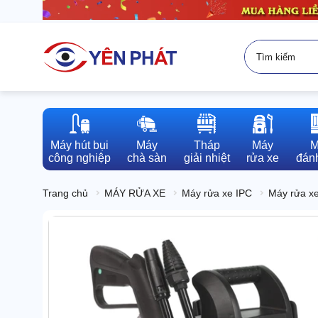
Máy hút bụi

Máy

Tháp

Máy

M
công nghiệp
chà sàn
giải nhiệt
rửa xe
đánh
Trang chủ
MÁY RỬA XE
Máy rửa xe IPC
Máy rửa xe