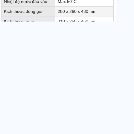
Nhiệt độ nước đầu vào
Max 50°C
Kích thước đóng gói
280 x 260 x 480 mm
Kích thước máy
310 x 250 x 460 mm
Trọng lượng máy
7Kg
Phụ kiện theo máy
Súng phun và dây cao áp
Xuất xứ
ITALY