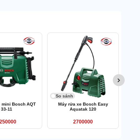
So 
Máy x
So sánh
e mini Bosch AQT
Máy rửa xe Bosch Easy
33-11
Aquatak 120
250000
2700000