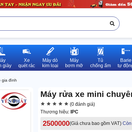
áy

Xe

Máy dò

Máy

Tủ

Barie

 giày
quét rác
kim loại
bơm mỡ
chống ẩm
tự độn
 gia đình
Máy rửa xe mini chuyê
(0 đánh giá)
Thương hiệu:
IPC
2500000
(Giá chưa bao gồm VAT)
Còn