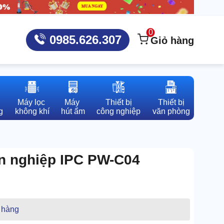
0
0985.626.307
Giỏ hàng
Máy lọc 

Máy 

Thiết bị

Thiết bị

g
không khí
hút ẩm
công nghiệp
văn phòng
n nghiệp IPC PW-C04
 hàng