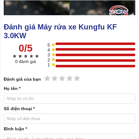
Đánh giá Máy rửa xe Kungfu KF
3.0KW
0/5
5
4
3
2
0 đánh giá
1
1 sao
2 sao
3 sao
4 sao
5 sao
Đánh giá của bạn
Họ tên *
Số điện thoại *
Bình luận *
Không đơn thuần hỗ trợ rửa xe, Kungfu KF 3.0KW hiện được trọng