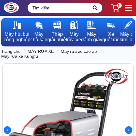
0
Máy hút bụi

Máy

Tháp

Máy

Máy

Xe

Máy dò

công nghiệp
chà sàn
giải nhiệt
rửa xe
đánh giày
quét rác
kim loạ
Trang chủ
MÁY RỬA XE
Máy rửa xe cao áp
Máy rửa xe Kungfu