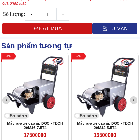
của pháp luật.
Số lượng:
-
+
ĐẶT MUA
TƯ VẤN
Sản phẩm tương tự
3
6
So sánh
So sánh
Máy rửa xe cao áp DQC - TECH
Máy rửa xe cao áp DQC - TECH
20M36-7.5T4
20M32-5.5T4
17500000
16500000