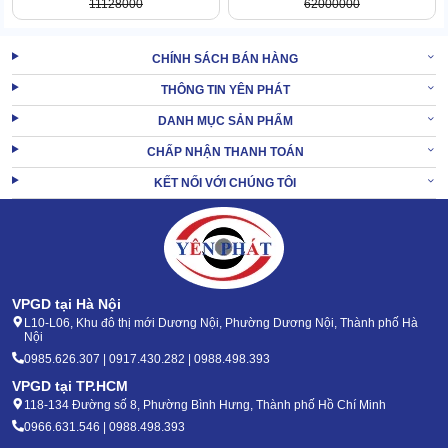
11128000
62000000
CHÍNH SÁCH BÁN HÀNG
THÔNG TIN YÊN PHÁT
DANH MỤC SẢN PHẨM
CHẤP NHẬN THANH TOÁN
KẾT NỐI VỚI CHÚNG TÔI
1.5 Vận hành siêu bền khỏe, ít rung lắc
Độ bền khỏe cũng là 1 điểm cộng hút khách trên Kungfu KF
3.0KW. List vật liệu sử dụng đều thuộc hàng xịn sò, với sức chống
chịu siêu tốt, 100% không ăn mòn.
Máy rửa xe áp lực
hoàn thiện theo tiêu chuẩn cao, các chi tiết
VPGD tại Hà Nội
được ráp nối ăn khớp hoàn hảo.
L10-L06, Khu đô thị mới Dương Nội, Phường Dương Nội, Thành phố Hà
Nội
Nhờ vậy, chẳng những hạ thấp tiếng ồn máy mà rủi ro hư hỏng
0985.626.307 | 0917.430.282 | 0988.498.393
cũng được kiểm soát tối đa.
VPGD tại TP.HCM
1.6 Brand uy tín, giá rẻ khỏi bàn
118-134 Đường số 8, Phường Bình Hưng, Thành phố Hồ Chí Minh
0966.631.546 | 0988.498.393
Dù mới chỉ ra mắt tại Việt Nam không lâu, song độ uy tín của