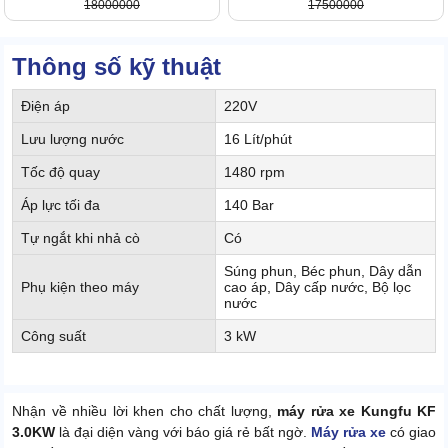
18000000
17500000
Thông số kỹ thuật
Điện áp
220V
Lưu lượng nước
16 Lít/phút
Tốc độ quay
1480 rpm
Áp lực tối đa
140 Bar
Tự ngắt khi nhả cò
Có
Súng phun, Béc phun, Dây dẫn
Phụ kiện theo máy
cao áp, Dây cấp nước, Bộ lọc
nước
Công suất
3 kW
Nhận về nhiều lời khen cho chất lượng,
máy rửa xe Kungfu KF
3.0KW
là đại diện vàng với báo giá rẻ bất ngờ.
Máy rửa xe
có giao