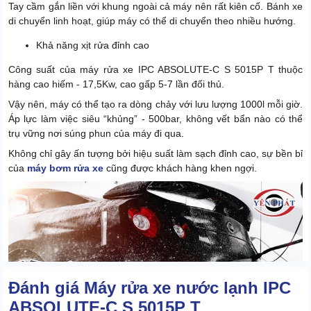
Tay cầm gắn liền với khung ngoài cả máy nên rất kiên cố. Bánh xe
di chuyển linh hoạt, giúp máy có thể di chuyển theo nhiều hướng.
Khả năng xịt rửa đỉnh cao
Công suất của máy rửa xe IPC ABSOLUTE-C S 5015P T thuộc
hàng cao hiếm - 17,5Kw, cao gấp 5-7 lần đối thủ.
Vậy nên, máy có thể tạo ra dòng chảy với lưu lượng 1000l mỗi giờ.
Áp lực làm việc siêu “khủng” - 500bar, không vết bẩn nào có thể
trụ vững nơi súng phun của máy đi qua.
Không chỉ gây ấn tượng bởi hiệu suất làm sạch đỉnh cao, sự bền bỉ
của
máy bơm rửa xe
cũng được khách hàng khen ngợi.
Đánh giá Máy rửa xe nước lạnh IPC
ABSOLUTE-C S 5015P T