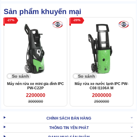
mà có thể dùng hàng chục năm.
Sản phẩm khuyến mại
Chính vì những lợi thế nói trên,tiền đầu tư cho dòng máy này được
tiết chế tối đa. Tạo đà cho việc nâng cao lợi nhuận trong kinh
27
20
doanh rửa xe.
XEM THÊM:
Máy xịt rửa xe máy cao áp IPC PW-C25
2. 8 điểm cần nắm rõ khi sử dụng Máy rửa xe IPC
ABSOLUTE-C S 5015P T
So sánh
So sánh
Máy nén rửa xe mini gia đình IPC
Máy rửa xe nước lạnh IPC PW-
PW-C22P
C08 I1106A M
2200000
2000000
3000000
2500000
CHÍNH SÁCH BÁN HÀNG
THÔNG TIN YÊN PHÁT