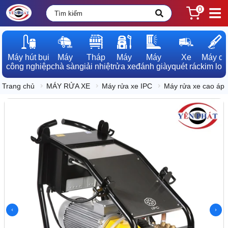
0
Máy hút bụi

Máy

Tháp

Máy

Máy

Xe

Máy dò

công nghiệp
chà sàn
giải nhiệt
rửa xe
đánh giày
quét rác
kim loạ
Trang chủ
MÁY RỬA XE
Máy rửa xe IPC
Máy rửa xe cao áp