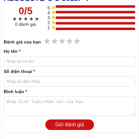
0/5
5
4
3
2
0 đánh giá
1
1 sao
2 sao
3 sao
4 sao
5 sao
Đánh giá của bạn
Họ tên *
Số điện thoại *
Chi phí cắt giảm triệt để
Có 3 phương diện cho thấy khả năng tối ưu chi phí của máy rửa
Bình luận *
xe IPC ABSOLUTE-C S 5015P T.
- Thứ nhất là máy có tỷ lệ phát sinh sai hỏng cực thấp, phí sửa lỗi
gần như bằng 0.
- Thứ hai là
máy rửa xe IPC
siêu tiết kiệm điện và nước, giúp thắt
Gửi đánh giá
chặt phí vận hành.
- Thứ ba là máy siêu bền, bạn không phải mua mới thường xuyên