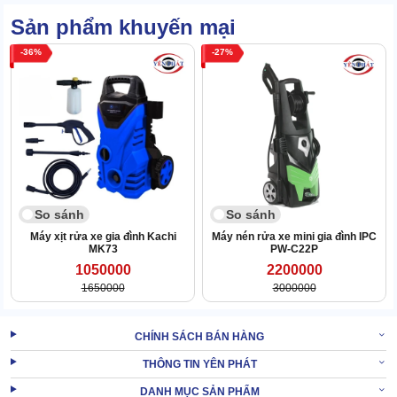
Độ an toàn #1
Sản phẩm khuyến mại
Tính an toàn cũng là điều được nhiều người đề cập đến khi bàn về
36
27
ưu điểm của máy IPC PW-C04 I1106A M.
Từ công nghệ hoàn thiện đến vật liệu góp mặt trong kết cấu máy
đều được đánh giá cao.
Máy bơm xịt rửa xe
lại có khả năng tự
ngắt khi áp suất quá cao hoặc nguồn điện trồi sụt thất thường.
Bên cạnh đó, bộ phận bọc lót cũng làm rất tốt nhiệm vụ bảo vệ.
Vậy nên rủi ro được hạ xuống mức thấp nhất.
2. Máy rửa xe IPC PW-C04 I1106A M được dùng
So sánh
So sánh
để làm gì?
Máy xịt rửa xe gia đình Kachi
Máy nén rửa xe mini gia đình IPC
MK73
PW-C22P
1050000
2200000
1650000
3000000
CHÍNH SÁCH BÁN HÀNG
THÔNG TIN YÊN PHÁT
DANH MỤC SẢN PHẨM