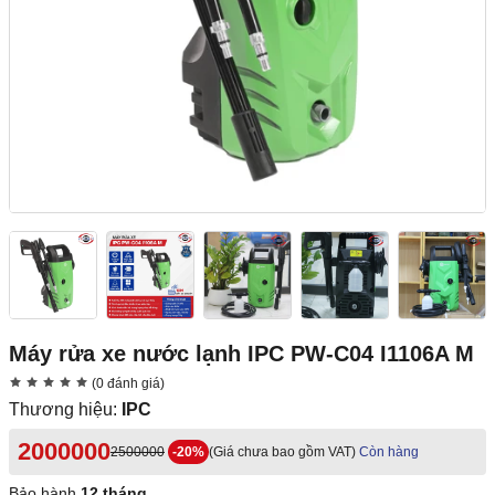
Máy rửa xe nước lạnh IPC PW-C04 I1106A M
(0 đánh giá)
Thương hiệu:
IPC
2000000
2500000
-20%
(Giá chưa bao gồm VAT)
Còn hàng
Bảo hành
12 tháng