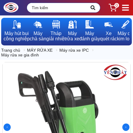
0
Máy hút bụi

Máy

Tháp

Máy

Máy

Xe

Máy dò

công nghiệp
chà sàn
giải nhiệt
rửa xe
đánh giày
quét rác
kim loạ
Trang chủ
MÁY RỬA XE
Máy rửa xe IPC
Máy rửa xe gia đình