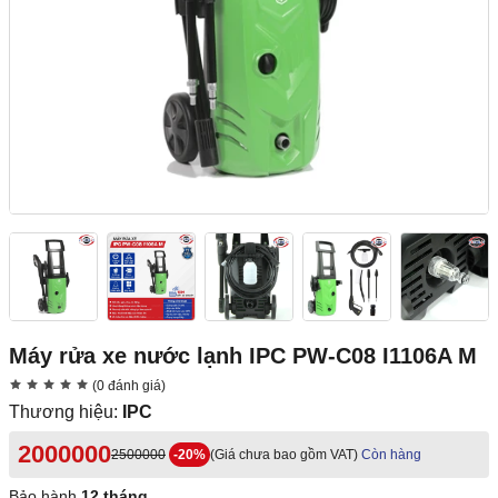
Máy rửa xe nước lạnh IPC PW-C08 I1106A M
(0 đánh giá)
Thương hiệu:
IPC
2000000
2500000
-20%
(Giá chưa bao gồm VAT)
Còn hàng
Bảo hành
12 tháng