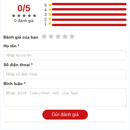
0/5
5
4
3
2
0 đánh giá
1
1 sao
2 sao
3 sao
4 sao
5 sao
Đánh giá của bạn
Họ tên *
Bên cạnh đó, độ tiện lợi của
máy rửa xe giá rẻ
còn thể hiện ở
Số điện thoại *
phần giá treo nằm 2 bên hông. 1 bên để cuốn gọn dây dẫn điện, 1
bên để đặt súng phun khi không sử dụng.
Phun xịt siêu tốt, năng lực làm sạch #1
Bình luận *
Máy rửa xe nước lạnh IPC PW-C08 I1106A M có công suất 1,4Kw,
lưu lượng lên tới 360l/h, áp lực phun xịt đạt 110bar.
Vậy nên, thiết bị có khả năng loại bỏ vết bẩn siêu hiệu quả, không
gây hại bề mặt xe.
Gửi đánh giá
Đặc biệt, khi cần dùng trong thời gian dài vẫn có thể khai thác
công năng máy IPC PW-C08 I1106A M trong nhiều giờ.