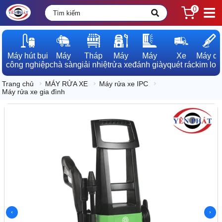
0
Máy hút bụi

Máy

Tháp

Máy

Máy

Xe

Máy dò

công nghiệp
chà sàn
giải nhiệt
rửa xe
đánh giày
quét rác
kim loạ
Trang chủ
MÁY RỬA XE
Máy rửa xe IPC
Máy rửa xe gia đình