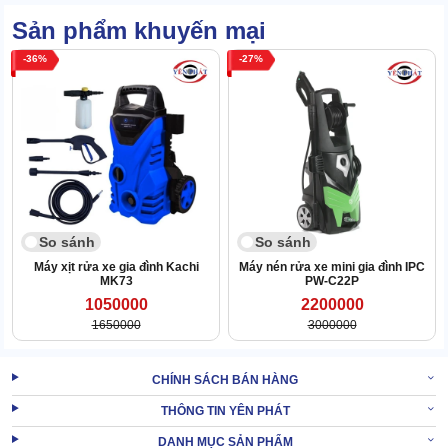
Điều này là bởi máy được gia cố bằng công nghệ đỉnh cao. Có thể
Sản phẩm khuyến mại
vận hành với cường độ cao mà không phát sinh sự cố.
36
27
So sánh
So sánh
Máy xịt rửa xe gia đình Kachi
Máy nén rửa xe mini gia đình IPC
MK73
PW-C22P
1050000
2200000
1650000
3000000
CHÍNH SÁCH BÁN HÀNG
THÔNG TIN YÊN PHÁT
DANH MỤC SẢN PHẨM