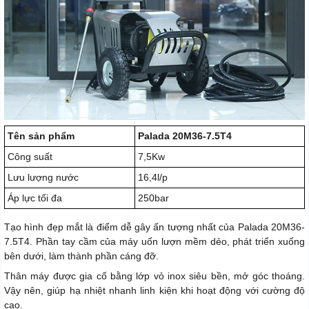
Tên sản phẩm
Palada 20M36-7.5T4
Công suất
7,5Kw
Lưu lượng nước
16,4l/p
Áp lực tối đa
250bar
Tạo hình đẹp mắt là điểm dễ gây ấn tượng nhất của Palada 20M36-
7.5T4. Phần tay cầm của máy uốn lượn mềm dẻo, phát triển xuống
bên dưới, làm thành phần cáng đỡ.
Thân máy được gia cố bằng lớp vỏ inox siêu bền, mở góc thoáng.
Vậy nên, giúp hạ nhiệt nhanh linh kiện khi hoạt động với cường độ
cao.