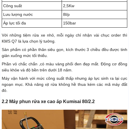
Công suất
2,5Kw
Lưu lượng nước
8l/p
Áp lực tối đa
150bar
Với những tiệm rửa xe nhỏ, mỗi ngày chỉ nhận vài chục order thì
KMS Q7 là lựa chọn lý tưởng.
Sản phẩm có phần thân siêu gọn, kích thước 3 chiều đều được tinh
giản xuống mức tối thiểu.
Phần vỏ chắc chắn ,có màu vàng phối đen đẹp mắt. Động cơ đồng
siêu khỏe và độ bền trên dưới 18 năm.
Máy vận hành với mức công suất thấp nhưng áp lực sinh ra lại cực
ngoạn mục. Khả năng xịt rửa không hề thua kém các mã máy đắt
đỏ.
2.2 Máy phun rửa xe cao áp Kumisai 80/2.2