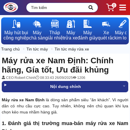
0
Máy hút bụi

Máy

Tháp

Máy

Máy

Xe

Máy dò

công nghiệp
chà sàn
giải nhiệt
rửa xe
đánh giày
quét rác
kim loạ
Trang chủ
Tin tức máy
Tin tức máy rửa xe
Máy rửa xe Nam Định: Chính
hãng, Gía tốt, Ưu đãi khủng
CEO Robert Chinh
08:33:43 26/09/2025
1206
Nội dung chính
Máy rửa xe Nam Định
là dòng sản phẩm siêu “ăn khách”. Vì người
dân có nhu cầu cực cao. Tuy nhiên, không nên chủ quan khi lựa
chọn kẻo mua nhầm hàng giả.
1. Đánh giá thị trường mua-bán máy rửa xe Nam