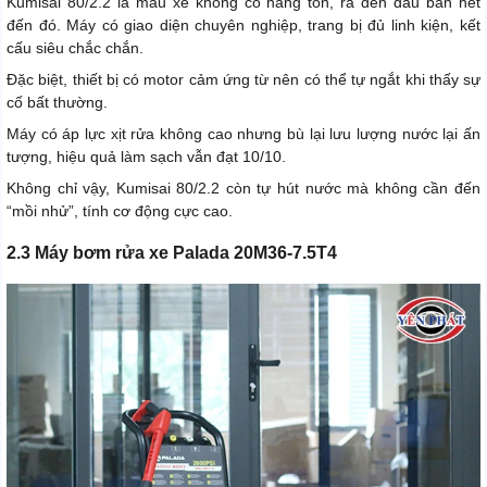
Kumisai 80/2.2 là mẫu xe không có hàng tồn, ra đến đâu bán hết
đến đó. Máy có giao diện chuyên nghiệp, trang bị đủ linh kiện, kết
cấu siêu chắc chắn.
Đặc biệt, thiết bị có motor cảm ứng từ nên có thể tự ngắt khi thấy sự
cố bất thường.
Máy có áp lực xịt rửa không cao nhưng bù lại lưu lượng nước lại ấn
tượng, hiệu quả làm sạch vẫn đạt 10/10.
Không chỉ vậy, Kumisai 80/2.2 còn tự hút nước mà không cần đến
“mồi nhử”, tính cơ động cực cao.
2.3 Máy bơm rửa xe Palada 20M36-7.5T4