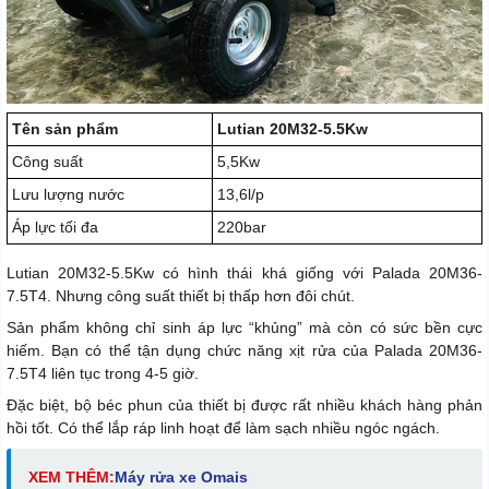
Tên sản phẩm
Lutian 20M32-5.5Kw
Công suất
5,5Kw
Lưu lượng nước
13,6l/p
Áp lực tối đa
220bar
Lutian 20M32-5.5Kw có hình thái khá giống với Palada 20M36-
7.5T4. Nhưng công suất thiết bị thấp hơn đôi chút.
Sản phẩm không chỉ sinh áp lực “khủng” mà còn có sức bền cực
hiếm. Bạn có thể tận dụng chức năng xịt rửa của Palada 20M36-
7.5T4 liên tục trong 4-5 giờ.
Đặc biệt, bộ béc phun của thiết bị được rất nhiều khách hàng phản
hồi tốt. Có thể lắp ráp linh hoạt để làm sạch nhiều ngóc ngách.
XEM THÊM:
M
áy rửa xe Omais