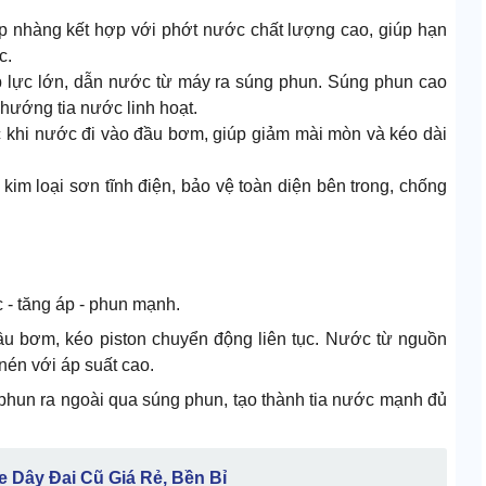
ịp nhàng kết hợp với phớt nước chất lượng cao, giúp hạn
c.
p lực lớn, dẫn nước từ máy ra súng phun. Súng phun cao
 hướng tia nước linh hoạt.
c khi nước đi vào đầu bơm, giúp giảm mài mòn và kéo dài
im loại sơn tĩnh điện, bảo vệ toàn diện bên trong, chống
 - tăng áp - phun mạnh.
đầu bơm, kéo piston chuyển động liên tục. Nước từ nguồn
nén với áp suất cao.
phun ra ngoài qua súng phun, tạo thành tia nước mạnh đủ
Dây Đai Cũ Giá Rẻ, Bền Bỉ