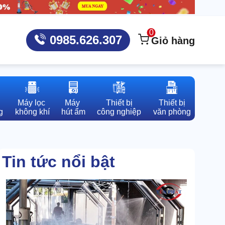
0
0985.626.307
Giỏ hàng
Máy lọc 

Máy 

Thiết bị

Thiết bị

g
không khí
hút ẩm
công nghiệp
văn phòng
Tin tức nổi bật