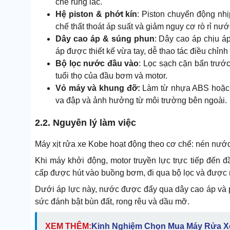
chế rung lắc.
Hệ piston & phớt kín
: Piston chuyển động nh
chế thất thoát áp suất và giảm nguy cơ rò rỉ nướ
Dây cao áp & súng phun
: Dây cao áp chịu á
áp được thiết kế vừa tay, dễ thao tác điều chỉnh
Bộ lọc nước đầu vào
: Lọc sạch cặn bẩn trướ
tuổi thọ của đầu bơm và motor.
Vỏ máy và khung đỡ:
Làm từ nhựa ABS hoặc k
va đập và ảnh hưởng từ môi trường bên ngoài.
2.2. Nguyên lý làm việc
Máy xịt rửa xe Kobe hoạt động theo cơ chế: nén nước
Khi máy khởi động, motor truyền lực trực tiếp đến 
cấp được hút vào buồng bơm, đi qua bộ lọc và được 
Dưới áp lực này, nước được đẩy qua dây cao áp và 
sức đánh bật bùn đất, rong rêu và dầu mỡ.
XEM THÊM:
Kinh Nghiệm Chọn Mua Máy Rửa Xe 