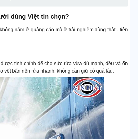
ười dùng Việt tin chọn?
không nằm ở quảng cáo mà ở trải nghiệm dùng thật - tiện
 được tinh chỉnh để cho sức rửa vừa đủ mạnh, đều và ổn
ào vết bẩn nên rửa nhanh, không cần giữ cò quá lâu.