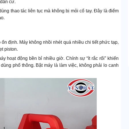
 dân cư.
ùng thao tác liên tục mà không bị mỏi cổ tay. Đây là điểm
ao.
ộ ổn định. Máy không nhồi nhét quá nhiều chi tiết phức tạp,
t piston.
áy hoạt động bền bỉ nhiều giờ. Chính sự “ít rắc rối” khiến
dùng phổ thông. Bật máy là làm việc, không phải lo canh