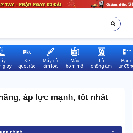
áy

Xe

Máy dò

Máy

Tủ

Barie

 giày
quét rác
kim loại
bơm mỡ
chống ẩm
tự độn
ãng, áp lực mạnh, tốt nhất
dung chính