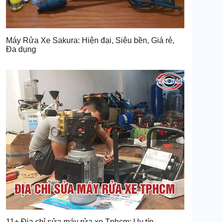
Máy Rửa Xe Sakura: Hiện đại, Siêu bền, Giá rẻ,
Đa dụng
11+ Địa chỉ sửa máy rửa xe Tphcm: Uy tín,