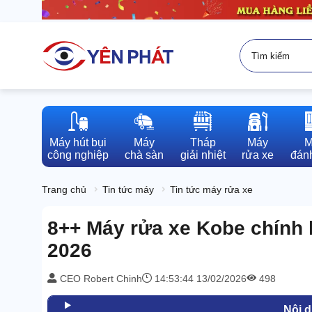
Máy hút bụi

Máy

Tháp

Máy

M
công nghiệp
chà sàn
giải nhiệt
rửa xe
đánh
Trang chủ
Tin tức máy
Tin tức máy rửa xe
8++ Máy rửa xe Kobe chính h
2026
CEO Robert Chinh
14:53:44 13/02/2026
498
Nội 