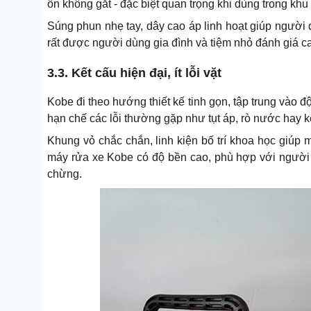
ồn không gắt - đặc biệt quan trọng khi dùng trong khu
Súng phun nhẹ tay, dây cao áp linh hoạt giúp người d
rất được người dùng gia đình và tiệm nhỏ đánh giá c
3.3. Kết cấu hiện đại, ít lỗi vặt
Kobe đi theo hướng thiết kế tinh gọn, tập trung vào đ
hạn chế các lỗi thường gặp như tụt áp, rò nước hay kẹ
Khung vỏ chắc chắn, linh kiện bố trí khoa học giúp m
máy rửa xe Kobe có độ bền cao, phù hợp với người 
chừng.