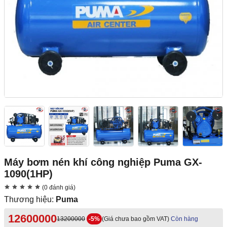
Máy bơm nén khí công nghiệp Puma GX-
1090(1HP)
(0 đánh giá)
Thương hiệu:
Puma
12600000
13200000
-5%
(Giá chưa bao gồm VAT)
Còn hàng