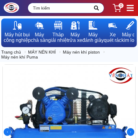
0
Máy hút bụi

Máy

Tháp

Máy

Máy

Xe

Máy dò

công nghiệp
chà sàn
giải nhiệt
rửa xe
đánh giày
quét rác
kim loạ
Trang chủ
MÁY NÉN KHÍ
Máy nén khí piston
Máy nén khí Puma