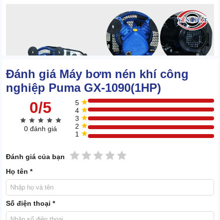
Đánh giá Máy bơm nén khí công
nghiệp Puma GX-1090(1HP)
0/5
5
4
3
2
0 đánh giá
1
1 sao
2 sao
3 sao
4 sao
5 sao
Đánh giá của bạn
Họ tên *
Độ cơ động của chiếc máy này cũng được nâng cấp qua combo
bánh xe. Thế nên, ít tốn sức hơn khi cần di chuyển máy như các
Số điện thoại *
dòng máy mini hiện hành.