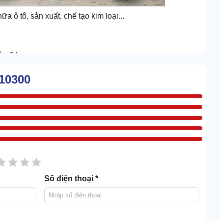
ô tô, sản xuất, chế tạo kim loại...
c 8 bar.
 các thiết bị và máy móc trong sản xuất.
-10300
ễ dàng điều chỉnh áp suất, phù hợp với các nhu cầu làm
há gọn nhưng có thể lưu trữ lượng khí nén cực ấn tượng
sao
2 sao
3 sao
4 sao
5 sao
Số điện thoại *