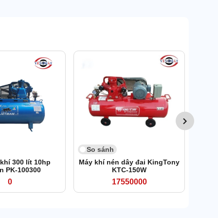
So 
Máy n
So sánh
khí 300 lít 10hp
Máy khí nén dây đai KingTony
n PK-100300
KTC-150W
0
17550000