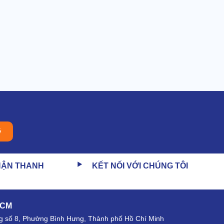
ý
HẬN THANH
KẾT NỐI VỚI CHÚNG TÔI
HCM
 số 8, Phường Bình Hưng, Thành phố Hồ Chí Minh