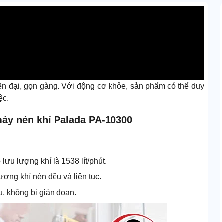
n đại, gọn gàng. Với động cơ khỏe, sản phẩm có thể duy
ệc.
máy nén khí Palada PA-10300
lưu lượng khí là 1538 lít/phút.
ợng khí nén đều và liên tục.
u, không bị gián đoạn.