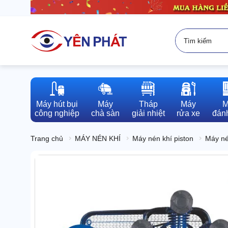
Máy hút bụi

Máy

Tháp

Máy

M
công nghiệp
chà sàn
giải nhiệt
rửa xe
đánh
Trang chủ
MÁY NÉN KHÍ
Máy nén khí piston
Máy né