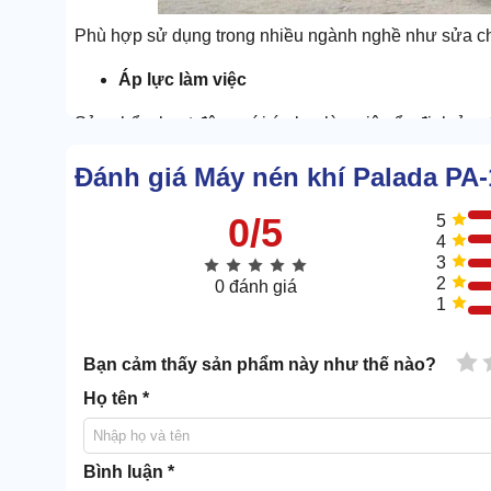
Phù hợp sử dụng trong nhiều ngành nghề như sửa chữa 
Áp lực làm việc
Sản phẩm hoạt động với áp lực làm việc ổn định ở mứ
Đảm bảo mang đến lượng khí nén mạnh mẽ để vận hành
Đánh giá Máy nén khí Palada PA
Máy bơm khí nén piston
còn cho phép người dùng d
việc.
0/5
5
4
3
Dung tích bình chứa lớn
2
0 đánh giá
1
Bình chứa của máy được nhiều người đánh giá là k
(300 lít).
1 
Bạn cảm thấy sản phẩm này như thế nào?
Họ tên *
Bình luận *