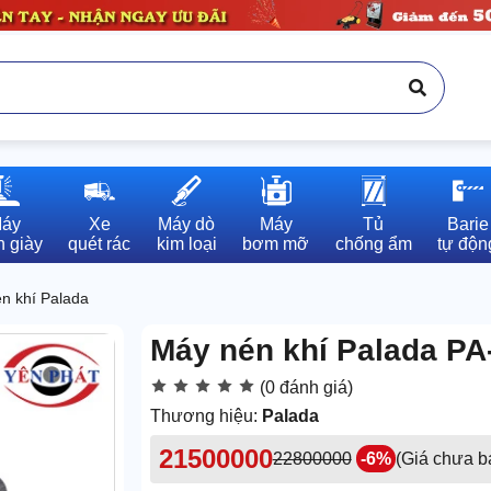
áy

Xe

Máy dò

Máy

Tủ

Barie

 giày
quét rác
kim loại
bơm mỡ
chống ẩm
tự độn
n khí Palada
Máy nén khí Palada PA
(0 đánh giá)
Thương hiệu:
Palada
21500000
22800000
-6%
(Giá chưa 