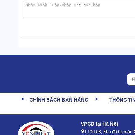
CHÍNH SÁCH BÁN HÀNG
THÔNG TI
VPGD tại Hà Nội
Hỗ trợ cung cấp khí nén ổn định trong thời gian dài mà
L10-L06, Khu đô thị mới