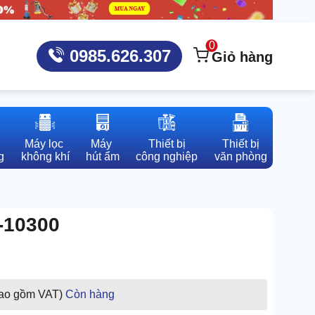
0
0985.626.307
Giỏ hàng
Máy lọc 

Máy 

Thiết bị

Thiết bị

g
không khí
hút ẩm
công nghiệp
văn phòng
-10300
bao gồm VAT)
Còn hàng