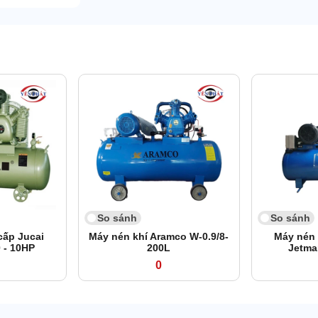
So sánh
So sánh
cấp Jucai
Máy nén khí Aramco W-0.9/8-
Máy nén 
 - 10HP
200L
Jetma
0