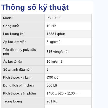
Thông số kỹ thuật
Model
PA-10300
Công suất
10 HP
Lưu lượng khí
1538 L/phút
Áp lực làm việc
8 kg/cm2
Tốc độ quay puly đầu
816 vòng/phút
nén
Áp lực tối đa
10 kg/cm2
Số xi lanh đầu nén
3
Kích thước xy lanh
Ø90 x 3
Dung tích bình chứa
300 Lít
Kích thước sản phẩm
1480 x 520 x 1130mm
Trọng lượng
201 Kg