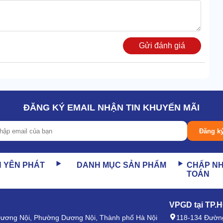
Gửi đánh giá
ĐĂNG KÝ EMAIL NHẬN TIN KHUYẾN MÃI
Đăng k
N YÊN PHÁT
DANH MỤC SẢN PHẨM
CHẤP N
TOÁN
VPGD tại TP.
 không cần phải nạp lại khí liên tục.
 Dương Nội, Phường Dương Nội, Thành phố Hà Nội
118-134 Đường