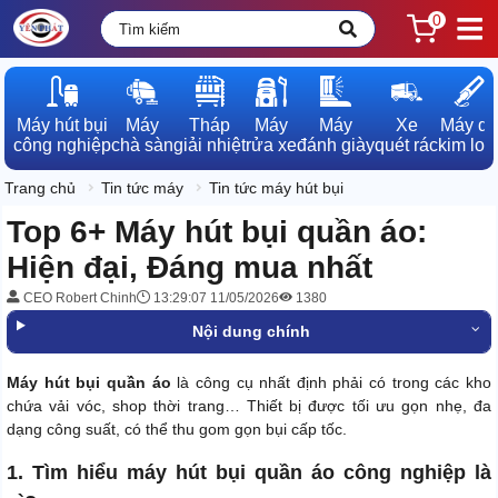
0
Máy hút bụi

Máy

Tháp

Máy

Máy

Xe

Máy dò

công nghiệp
chà sàn
giải nhiệt
rửa xe
đánh giày
quét rác
kim loạ
Trang chủ
Tin tức máy
Tin tức máy hút bụi
Top 6+ Máy hút bụi quần áo:
Hiện đại, Đáng mua nhất
CEO Robert Chinh
13:29:07 11/05/2026
1380
Nội dung chính
Máy hút bụi quần áo
là công cụ nhất định phải có trong các kho
chứa vải vóc, shop thời trang… Thiết bị được tối ưu gọn nhẹ, đa
dạng công suất, có thể thu gom gọn bụi cấp tốc.
1. Tìm hiểu máy hút bụi quần áo công nghiệp là