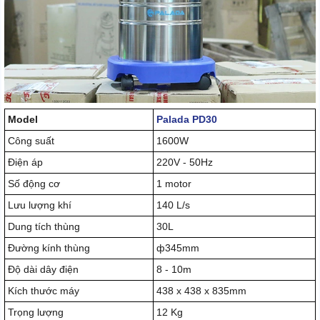
Model
Palada PD30
Công suất
1600W
Điện áp
220V - 50Hz
Số động cơ
1 motor
Lưu lượng khí
140 L/s
Dung tích thùng
30L
Đường kính thùng
ф345mm
Độ dài dây điện
8 - 10m
Kích thước máy
438 x 438 x 835mm
Trọng lượng
12 Kg