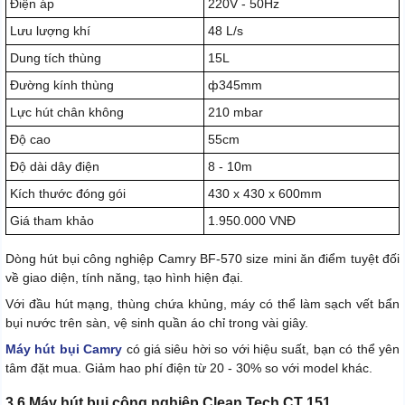
Điện áp
220V - 50Hz
Lưu lượng khí
48 L/s
Dung tích thùng
15L
Đường kính thùng
ф345mm
Lực hút chân không
210 mbar
Độ cao
55cm
Độ dài dây điện
8 - 10m
Kích thước đóng gói
430 x 430 x 600mm
Giá tham khảo
1.950.000 VNĐ
Dòng hút bụi công nghiệp Camry BF-570 size mini ăn điểm tuyệt đối
về giao diện, tính năng, tạo hình hiện đại.
Với đầu hút mạng, thùng chứa khủng, máy có thể làm sạch vết bẩn
bụi nước trên sàn, vệ sinh quần áo chỉ trong vài giây.
Máy hút bụi Camry
có giá siêu hời so với hiệu suất, bạn có thể yên
tâm đặt mua. Giảm hao phí điện từ 20 - 30% so với model khác.
3.6 Máy hút bụi công nghiệp Clean Tech CT 151