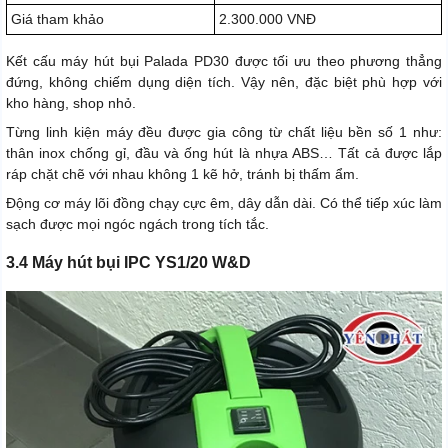
Giá tham khảo
2.300.000 VNĐ
Kết cấu máy hút bụi Palada PD30 được tối ưu theo phương thẳng
đứng, không chiếm dụng diện tích. Vậy nên, đặc biệt phù hợp với
kho hàng, shop nhỏ.
Từng linh kiện máy đều được gia công từ chất liệu bền số 1 như:
thân inox chống gỉ, đầu và ống hút là nhựa ABS… Tất cả được lắp
ráp chặt chẽ với nhau không 1 kẽ hở, tránh bị thấm ẩm.
Động cơ máy lõi đồng chạy cực êm, dây dẫn dài. Có thể tiếp xúc làm
sạch được mọi ngóc ngách trong tích tắc.
3.4 Máy hút bụi IPC YS1/20 W&D