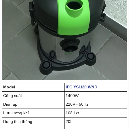
Model
IPC YS1/20 W&D
Công suất
1400W
Điện áp
220V - 50Hz
Lưu lượng khí
108 L/s
Dung tích thùng
20L