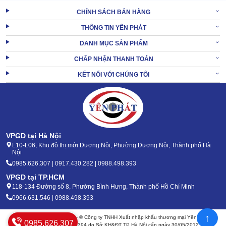
CHÍNH SÁCH BÁN HÀNG
THÔNG TIN YÊN PHÁT
DANH MỤC SẢN PHẨM
CHẤP NHẬN THANH TOÁN
KẾT NỐI VỚI CHÚNG TÔI
VPGD tại Hà Nội
L10-L06, Khu đô thị mới Dương Nội, Phường Dương Nội, Thành phố Hà
Nội
0985.626.307 | 0917.430.282 | 0988.498.393
VPGD tại TP.HCM
118-134 Đường số 8, Phường Bình Hưng, Thành phố Hồ Chí Minh
0966.631.546 | 0988.498.393
↑
Bản quyền 2020 - 2026 – © Công ty TNHH Xuất nhập khẩu thương mại Yên Phát
0985.626.307
Mã số thuế: 0105904394 do Sở KH&ĐT TP Hà Nội cấp ngày 30/05/2012