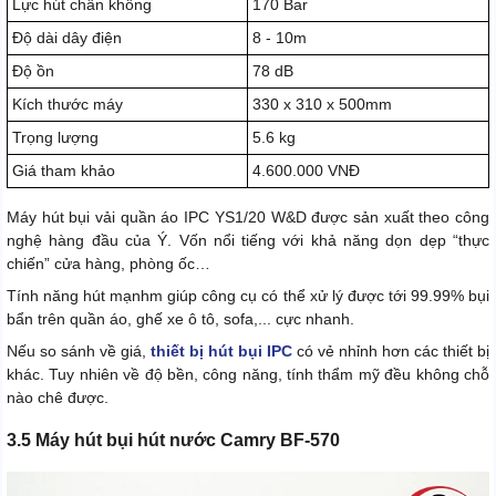
Lực hút chân không
170 Bar
Độ dài dây điện
8 - 10m
Độ ồn
78 dB
Kích thước máy
330 x 310 x 500mm
Trọng lượng
5.6 kg
Giá tham khảo
4.600.000 VNĐ
Máy hút bụi vải quần áo IPC YS1/20 W&D được sản xuất theo công
nghệ hàng đầu của Ý. Vốn nổi tiếng với khả năng dọn dẹp “thực
chiến” cửa hàng, phòng ốc…
Tính năng hút mạnhm giúp công cụ có thể xử lý được tới 99.99% bụi
bẩn trên quần áo, ghế xe ô tô, sofa,... cực nhanh.
Nếu so sánh về giá,
thiết bị hút bụi IPC
có vẻ nhỉnh hơn các thiết bị
khác. Tuy nhiên về độ bền, công năng, tính thẩm mỹ đều không chỗ
nào chê được.
3.5 Máy hút bụi hút nước Camry BF-570