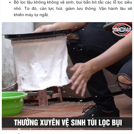
Bộ lọc lâu không không vệ sinh, bụi bẩn bít tắc các lỗ lọc siêu
nhỏ. Từ đó, cản lực hút, giảm lưu thông. Vận hành lâu sẽ
khiến máy tự ngắt.