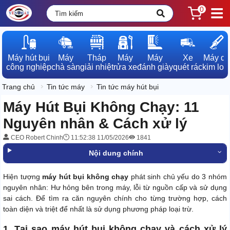
0
Máy hút bụi

Máy

Tháp

Máy

Máy

Xe

Máy dò

công nghiệp
chà sàn
giải nhiệt
rửa xe
đánh giày
quét rác
kim loạ
Trang chủ
Tin tức máy
Tin tức máy hút bụi
Máy Hút Bụi Không Chạy: 11
Nguyên nhân & Cách xử lý
CEO Robert Chinh
11:52:38 11/05/2026
1841
Nội dung chính
Hiện tượng
máy hút bụi không chạy
phát sinh chủ yếu do 3 nhóm
nguyên nhân: Hư hỏng bên trong máy, lỗi từ nguồn cấp và sử dụng
sai cách. Để tìm ra căn nguyên chính cho từng trường hợp, cách
toàn diện và triệt để nhất là sử dụng phương pháp loại trừ.
1. Tại sao máy hút bụi không chạy và cách xử lý