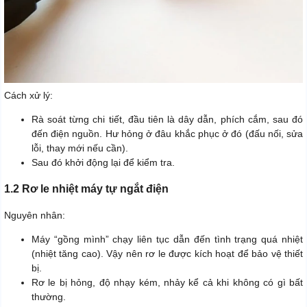
Cách xử lý:
Rà soát từng chi tiết, đầu tiên là dây dẫn, phích cắm, sau đó
đến điện nguồn. Hư hỏng ở đâu khắc phục ở đó (đấu nối, sửa
lỗi, thay mới nếu cần).
Sau đó khởi động lại để kiểm tra.
1.2 Rơ le nhiệt máy tự ngắt điện
Nguyên nhân:
Máy “gồng mình” chạy liên tục dẫn đến tình trạng quá nhiệt
(nhiệt tăng cao). Vậy nên rơ le được kích hoạt để bảo vệ thiết
bị.
Rơ le bị hỏng, độ nhạy kém, nhảy kể cả khi không có gì bất
thường.