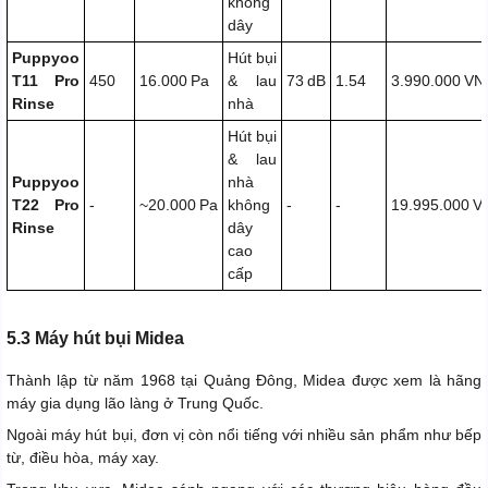
không
dây
Puppyoo
Hút bụi
T11 Pro
450
16.000 Pa
& lau
73 dB
1.54
3.990.000 VN
Rinse
nhà
Hút bụi
& lau
Puppyoo
nhà
T22 Pro
-
~20.000 Pa
không
-
-
19.995.000 
Rinse
dây
cao
cấp
5.3 Máy hút bụi Midea
Thành lập từ năm 1968 tại Quảng Đông, Midea được xem là hãng
máy gia dụng lão làng ở Trung Quốc.
Ngoài máy hút bụi, đơn vị còn nổi tiếng với nhiều sản phẩm như bếp
từ, điều hòa, máy xay.