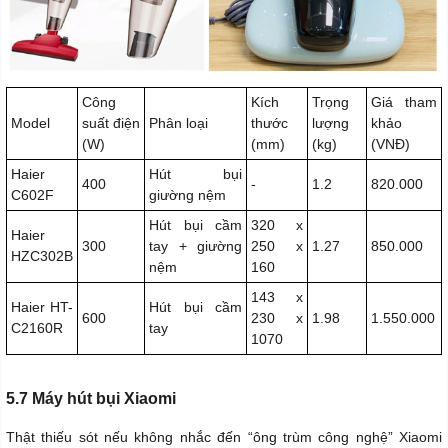
Công
Kích
Trọng
Giá tham
Model
suất điện
Phân loại
thước
lượng
khảo
(W)
(mm)
(kg)
(VNĐ)
Haier
Hút bụi
400
-
1.2
820.000
C602F
giường nệm
Hút bụi cầm
320 x
Haier
300
tay + giường
250 x
1.27
850.000
HZC302B
nệm
160
143 x
Haier HT-
Hút bụi cầm
600
230 x
1.98
1.550.000
C2160R
tay
1070
5.7 Máy hút bụi Xiaomi
Thật thiếu sót nếu không nhắc đến “ông trùm công nghệ” Xiaomi