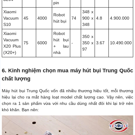
pin
Xiaomi
348 x
Robot
Vacuum
45
4000
74
900 x
4.8
4.900.000
hút bụi
S10
348
Xiaomi
Robot
350 x
Vacuum
hút bụi
75
6000
-
350 x
3.67
10.490.000
X20 Plus
+ lau
97
(X20+)
nhà
6. Kinh nghiệm chọn mua máy hút bụi Trung Quốc
chất lượng
Máy hút bụi Trung Quốc vốn đã nhiều thương hiệu tốt, mỗi thương
hiệu lại cho ra mắt hàng loạt model chất lượng cao. Vậy nên, việc
chọn ra 1 sản phẩm vừa với nhu cầu dùng nhất đôi khi lại trở nên
khó khăn. Bạn nên: