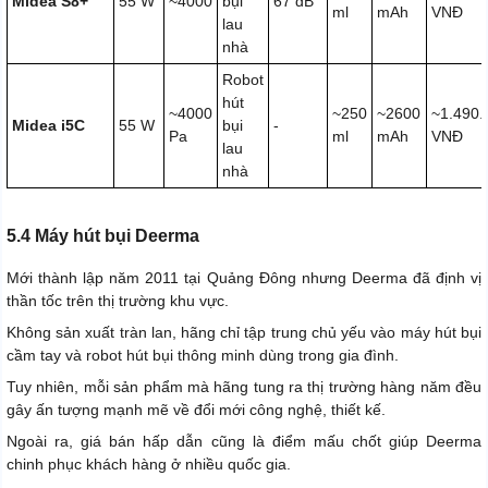
Midea S8+
55 W
~4000
bụi
67 dB
ml
mAh
VNĐ
lau
nhà
Robot
hút
~4000
~250
~2600
~1.490.
Midea i5C
55 W
bụi
-
Pa
ml
mAh
VNĐ
lau
nhà
5.4 Máy hút bụi Deerma
Mới thành lập năm 2011 tại Quảng Đông nhưng Deerma đã định vị
thần tốc trên thị trường khu vực.
Không sản xuất tràn lan, hãng chỉ tập trung chủ yếu vào máy hút bụi
cầm tay và robot hút bụi thông minh dùng trong gia đình.
Tuy nhiên, mỗi sản phẩm mà hãng tung ra thị trường hàng năm đều
gây ấn tượng mạnh mẽ về đổi mới công nghệ, thiết kế.
Ngoài ra, giá bán hấp dẫn cũng là điểm mấu chốt giúp Deerma
chinh phục khách hàng ở nhiều quốc gia.