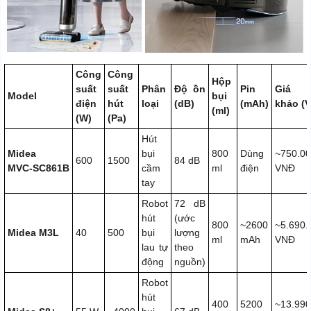
Công
Công
Hộp
suất
suất
Phân
Độ ồn
Pin
Giá t
Model
bụi
điện
hút
loại
(dB)
(mAh)
khảo (
(ml)
(W)
(Pa)
Hút
Midea
bụi
800
Dùng
~750.0
600
1500
84 dB
MVC‑SC861B
cầm
ml
điện
VNĐ
tay
Robot
72 dB
hút
(ước
800
~2600
~5.690.
Midea M3L
40
500
bụi
lượng
ml
mAh
VNĐ
lau tự
theo
động
nguồn)
Robot
hút
400
5200
~13.990