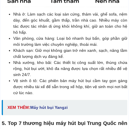
Nhà ở: Làm sạch các loại sàn cứng, thảm vải, ghế sofa, nệm
dày, đến góc khuất, gầm thấp, trần nhà cao. Nhiều máy còn
tác được tác nhân dị ứng khỏi không khí, giữ an toàn cho hệ
hô hấp.
Văn phòng, cửa hàng: Loại bỏ nhanh bụi bẩn, góp phần giữ
môi trường làm việc chuyên nghiệp, thoải mái.
Khách sạn: Giữ mọi không gian trở nên xanh, sạch, nâng tầm
chất lượng dịch vụ đáng kể.
Nhà xưởng, kho bãi: Các thiết bị công suất lớn, thùng chứa
rộng, hút bụi ướt, khô đa năng được lựa chọn rất nhiều để vệ
sinh 24/7.
Vệ sinh ô tô: Các phiên bản máy hút bụi cầm tay gọn gàng
được nhiều tài xế để sẵn trong xế hộp, tiện vệ sinh mọi nơi bất
cứ lúc nào.
XEM THÊM:
Máy hút bụi Yangzi
5. Top 7 thương hiệu máy hút bụi Trung Quốc nên