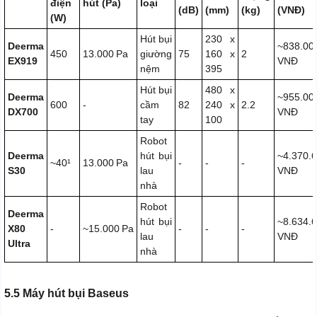
điện
hút (Pa)
loại
(dB)
(mm)
(kg)
(VNĐ)
(W)
Hút bụi
230 x
Deerma
~838.00
450
13.000 Pa
giường
75
160 x
2
EX919
VNĐ
nệm
395
Hút bụi
480 x
Deerma
~955.00
600
-
cầm
82
240 x
2.2
DX700
VNĐ
tay
100
Robot
Deerma
hút bụi
~4.370.
~40¹
13.000 Pa
-
-
-
S30
lau
VNĐ
nhà
Robot
Deerma
hút bụi
~8.634.
X80
-
~15.000 Pa
-
-
-
lau
VNĐ
Ultra
nhà
5.5 Máy hút bụi Baseus