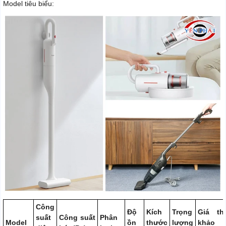
Model tiêu biểu:
Công
Độ
Kích
Trọng
Giá th
suất
Công suất
Phân
Model
ồn
thước
lượng
khảo