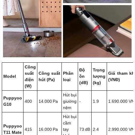
Công
Độ
Trọng
suất
Công suất
Phân
Giá tham kh
Model
ồn
lượng
điện
hút (Pa)
loại
(VNĐ)
(dB)
(kg)
(W)
Hút bụi
Puppyoo
400
14.000 Pa
giường
-
1.9
1.690.000 V
G10
nệm
Hút bụi
cầm
Puppyoo
415
16.000 Pa
tay
73 dB
2.4
2.990.000 V
T11 Mate