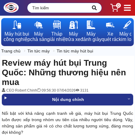
0
Máy hút bụi

Máy

Tháp

Máy

Máy

Xe

Máy dò

công nghiệp
chà sàn
giải nhiệt
rửa xe
đánh giày
quét rác
kim loạ
Trang chủ
Tin tức máy
Tin tức máy hút bụi
Review máy hút bụi Trung
Quốc: Những thương hiệu nên
mua
CEO Robert Chinh
09:56:30 07/04/2026
3131
Nội dung chính
Nổi bật với khả năng cạnh tranh về giá, máy hút bụi Trung Quốc
luôn được xếp trong nhóm ưu tiên của nhiều người tiêu dùng. Vậy,
những sản phẩm giá rẻ có cho chất lượng tương xứng, đáng mong
đợi không?