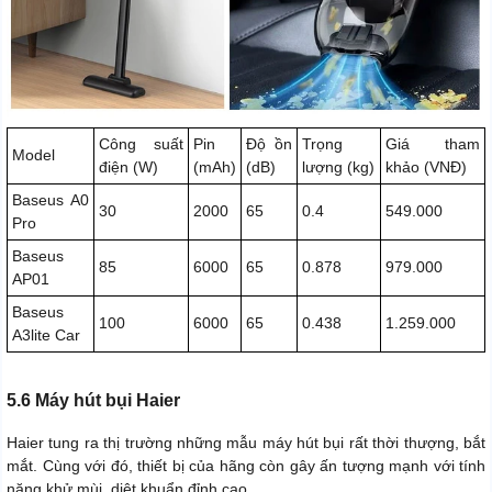
Công suất
Pin
Độ ồn
Trọng
Giá tham
Model
điện (W)
(mAh)
(dB)
lượng (kg)
khảo (VNĐ)
Baseus A0
30
2000
65
0.4
549.000
Pro
Baseus
85
6000
65
0.878
979.000
AP01
Baseus
100
6000
65
0.438
1.259.000
A3lite Car
5.6 Máy hút bụi Haier
Haier tung ra thị trường những mẫu máy hút bụi rất thời thượng, bắt
mắt. Cùng với đó, thiết bị của hãng còn gây ấn tượng mạnh với tính
năng khử mùi, diệt khuẩn đỉnh cao.