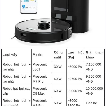
Công
Lực hút
Giá tham
Loại máy
Model
suất
(Pa)
khảo
Robot hút bụi +
Proscenic
7.100.000
30 W
~3000 Pa
lau nhà
850T
VNĐ
Robot hút bụi +
Proscenic
9.600.000
40 W
~2700 Pa
lau nhà
M7 Pro
VNĐ
Robot hút bụi cao
Proscenic
10.000.000
60 W
~6000 Pa
cấp
Q8 Max
VNĐ
Robot hút bụi +
Proscenic
~3000-
50 W
Liên hệ
trạm tự đổ
M8 Pro
3500 Pa