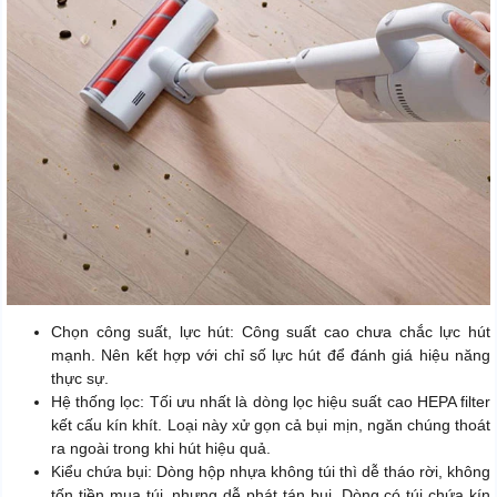
Chọn công suất, lực hút: Công suất cao chưa chắc lực hút
mạnh. Nên kết hợp với chỉ số lực hút để đánh giá hiệu năng
thực sự.
Hệ thống lọc: Tối ưu nhất là dòng lọc hiệu suất cao HEPA filter
kết cấu kín khít. Loại này xử gọn cả bụi mịn, ngăn chúng thoát
ra ngoài trong khi hút hiệu quả.
Kiểu chứa bụi: Dòng hộp nhựa không túi thì dễ tháo rời, không
tốn tiền mua túi, nhưng dễ phát tán bụi. Dòng có túi chứa kín