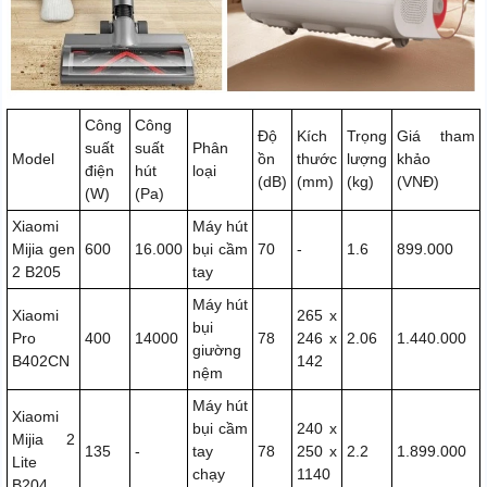
Công
Công
Độ
Kích
Trọng
Giá tham
suất
suất
Phân
Model
ồn
thước
lượng
khảo
điện
hút
loại
(dB)
(mm)
(kg)
(VNĐ)
(W)
(Pa)
Xiaomi
Máy hút
Mijia gen
600
16.000
bụi cầm
70
-
1.6
899.000
2 B205
tay
Máy hút
Xiaomi
265 x
bụi
Pro
400
14000
78
246 x
2.06
1.440.000
giường
B402CN
142
nệm
Máy hút
Xiaomi
bụi cầm
240 x
Mijia 2
135
-
tay
78
250 x
2.2
1.899.000
Lite
chạy
1140
B204