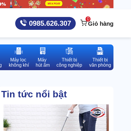
0
0985.626.307
Giỏ hàng
Máy lọc 

Máy 

Thiết bị

Thiết bị

g
không khí
hút ẩm
công nghiệp
văn phòng
Tin tức nổi bật