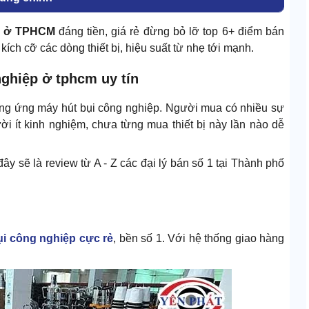
p ở TPHCM
đáng tiền, giá rẻ đừng bỏ lỡ top 6+ điểm bán
ích cỡ các dòng thiết bị, hiệu suất từ nhẹ tới mạnh.
nghiệp ở tphcm uy tín
ng ứng máy hút bụi công nghiệp. Người mua có nhiều sự
i ít kinh nghiệm, chưa từng mua thiết bị này lần nào dễ
y sẽ là review từ A - Z các đại lý bán số 1 tại Thành phố
ụi công nghiệp cực rẻ
, bền số 1. Với hệ thống giao hàng