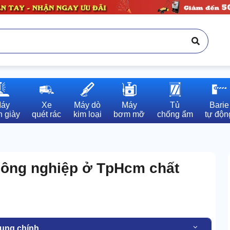
áy

Xe

Máy dò

Máy

Tủ

Barie

 giày
quét rác
kim loại
bơm mỡ
chống ẩm
tự độn
 công nghiệp ở TpHcm chất
dung chính