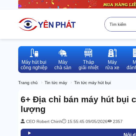
Máy hút bụi

Máy

Tháp

Máy

M
công nghiệp
chà sàn
giải nhiệt
rửa xe
đánh
Trang chủ
Tin tức máy
Tin tức máy hút bụi
6+ Địa chỉ bán máy hút bụi
lượng
CEO Robert Chinh
15:55:45 09/05/2026
2357
Nội 