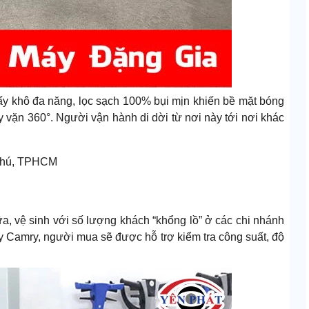
ấy khô đa năng, lọc sạch 100% bụi mịn khiến bề mặt bóng
ay vặn 360°. Người vận hành di dời từ nơi này tới nơi khác
n Phú, TPHCM
ữa, vệ sinh với số lượng khách “khổng lồ” ở các chi nhánh
y Camry, người mua sẽ được hỗ trợ kiểm tra công suất, độ