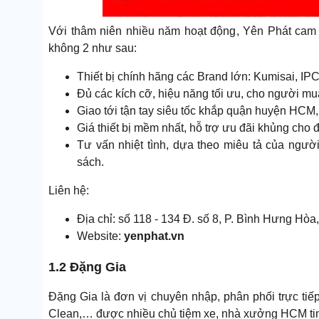
Với thâm niên nhiều năm hoạt động, Yên Phát cam kế
không 2 như sau:
Thiết bị chính hãng các Brand lớn: Kumisai, IPC
Đủ các kích cỡ, hiệu năng tối ưu, cho người mua 
Giao tới tận tay siêu tốc khắp quận huyện HCM, 
Giá thiết bị mềm nhất, hỗ trợ ưu đãi khủng cho 
Tư vấn nhiệt tình, dựa theo miêu tả của ng
sách.
Liên hệ:
Địa chỉ: số 118 - 134 Đ. số 8, P. Bình Hưng Hò
Website:
yenphat.vn
1.2 Đặng Gia
Đặng Gia là đơn vị chuyên nhập, phân phối trực tiế
Clean,… được nhiều chủ tiệm xe, nhà xưởng HCM tin