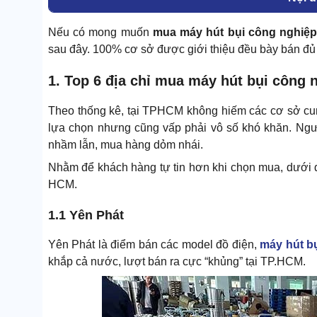
Nếu có mong muốn
mua máy hút bụi công nghiệ
sau đây. 100% cơ sở được giới thiệu đều bày bán đủ k
1. Top 6 địa chỉ mua máy hút bụi công 
Theo thống kê, tại TPHCM không hiếm các cơ sở cu
lựa chọn nhưng cũng vấp phải vô số khó khăn. Ngườ
nhầm lẫn, mua hàng dỏm nhái.
Nhằm để khách hàng tự tin hơn khi chọn mua, dưới đâ
HCM.
1.1 Yên Phát
Yên Phát là điểm bán các model đồ điện,
máy hút b
khắp cả nước, lượt bán ra cực “khủng” tại TP.HCM.