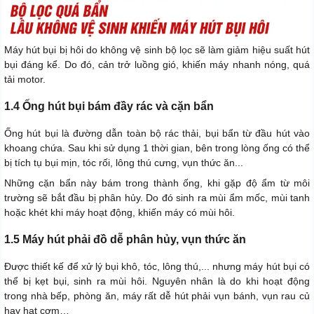
Máy hút bụi bị hôi do không vệ sinh bộ lọc sẽ làm giảm hiệu suất hút
bụi đáng kể. Do đó, cản trở luồng gió, khiến máy nhanh nóng, quá
tải motor.
1.4 Ống hút bụi bám đầy rác và cặn bẩn
Ống hút bụi là đường dẫn toàn bộ rác thải, bụi bẩn từ đầu hút vào
khoang chứa. Sau khi sử dụng 1 thời gian, bên trong lòng ống có thể
bị tích tụ bụi mịn, tóc rối, lông thú cưng, vụn thức ăn...
Những cặn bẩn này bám trong thành ống, khi gặp độ ẩm từ môi
trường sẽ bắt đầu bị phân hủy. Do đó sinh ra mùi ẩm mốc, mùi tanh
hoặc khét khi máy hoạt động, khiến máy có mùi hôi.
1.5 Máy hút phải đồ dễ phân hủy, vụn thức ăn
Được thiết kế để xử lý bụi khô, tóc, lông thú,... nhưng máy hút bụi có
thể bị kẹt bụi, sinh ra mùi hôi. Nguyên nhân là do khi hoạt động
trong nhà bếp, phòng ăn, máy rất dễ hút phải vụn bánh, vụn rau củ
hay hạt cơm…