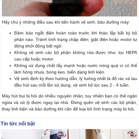
Hãy chú ý những điều sau khi tiến hành vệ sinh, bảo dưỡng máy:
Đảm bảo ngắt điện hoàn toàn trước khi tháo lắp bất kỳ bộ
phận nào. Tránh tình trạng chập điện, giật điện hoặc motor tự
động khởi động bất ngờ.
Không vệ sinh các bộ phận không rửa được như: lọc HEPA
cao cấp hoặc motor.
Không sử dụng chất tẩy mạnh hoặc nước nóng quá vì có thể
làm hỏng nhựa, bong keo, biến dạng linh kiện.
Vệ sinh định kỳ theo hướng dẫn, lý tưởng nhất là đổ rác và lau
đầu hút sau mỗi lần sử dụng, vệ sinh bộ lọc sau 2 - 4 tuần.
Máy hút bụi bị hôi do nhiều nguyên nhân, tuy nhiên bạn có thể ngăn
ngừa và xử lý được ngay tại nhà. Đừng quên vệ sinh các bộ phận,
thay linh kiện và bảo dưỡng khi cần để loại bỏ tình trạng máy bị hôi.
Tin tức nổi bật