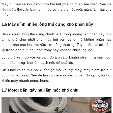
Máy hút bụi sẽ hôi nặng hơn khi hút phải thức ăn lên men. Nếu để
lâu ngày, thức ăn bám dính lâu có thể thu hút ruồi, gián, làm hại cho
máy.
1.6 Máy dính nhiều lông thú cưng khó phân hủy
Bạn có biết, lông thú cưng chính là 1 trong những tác nhân gây mùi
âm ỉ, khó chịu nhất cho máy hút bụi. Lông thú không phân hủy
nhanh như các loại rác hữu cơ thông thường. Tuy nhiên, lại dễ bám
lại trong ống hút, đầu chổi xoay hay khoang chứa, bộ lọc.
Lông thú kết hợp với bụi bẩn, độ ẩm và vi khuẩn sẽ sinh ra mùi mốc,
tanh đặc trưng, khó làm sạch nếu để quá lâu.
Điều này khiến mùi hôi xuất hiện mỗi khi bật máy, máy giảm lực hút
do bị nghẽn lông. Nếu để lâu có thể ảnh hưởng đến động cơ, bộ lọc,
khiến máy nhanh nóng, hỏng.
1.7 Motor bẩn, gây mùi ẩm mốc khó chịu