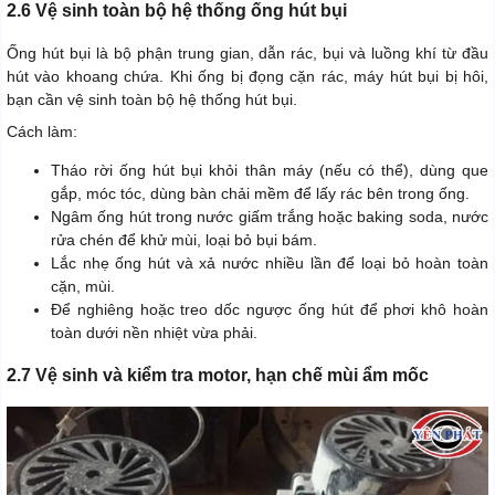
2.6 Vệ sinh toàn bộ hệ thống ống hút bụi
Ống hút bụi là bộ phận trung gian, dẫn rác, bụi và luồng khí từ đầu
hút vào khoang chứa. Khi ống bị đọng cặn rác, máy hút bụi bị hôi,
bạn cần vệ sinh toàn bộ hệ thống hút bụi.
Cách làm:
Tháo rời ống hút bụi khỏi thân máy (nếu có thể), dùng que
gắp, móc tóc, dùng bàn chải mềm để lấy rác bên trong ống.
Ngâm ống hút trong nước giấm trắng hoặc baking soda, nước
rửa chén để khử mùi, loại bỏ bụi bám.
Lắc nhẹ ống hút và xả nước nhiều lần để loại bỏ hoàn toàn
cặn, mùi.
Để nghiêng hoặc treo dốc ngược ống hút để phơi khô hoàn
toàn dưới nền nhiệt vừa phải.
2.7 Vệ sinh và kiểm tra motor, hạn chế mùi ẩm mốc