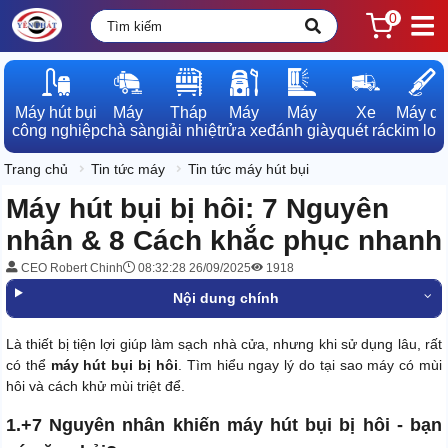
0
Máy hút bụi

Máy

Tháp

Máy

Máy

Xe

Máy dò

công nghiệp
chà sàn
giải nhiệt
rửa xe
đánh giày
quét rác
kim loạ
Trang chủ
Tin tức máy
Tin tức máy hút bụi
Máy hút bụi bị hôi: 7 Nguyên
nhân & 8 Cách khắc phục nhanh
CEO Robert Chinh
08:32:28 26/09/2025
1918
Nội dung chính
Là thiết bị tiện lợi giúp làm sạch nhà cửa, nhưng khi sử dụng lâu, rất
có thể
máy hút bụi bị hôi
. Tìm hiểu ngay lý do tại sao máy có mùi
hôi và cách khử mùi triệt để.
1.+7 Nguyên nhân khiến máy hút bụi bị hôi - bạn