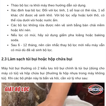
Tháo bộ lọc ra khỏi máy theo hướng dẫn sử dụng.
Xác định loại bộ lọc: Đối với lọc tinh, 1 số loại có thẻ rửa, 1 số
khác chỉ được vệ sinh khô. Với bộ lọc xốp hoặc lưới thô, có
thể rửa dưới vòi hoặc nước ấm.
Các bộ lọc không rửa được nên vệ sinh bằng bàn chải mềm
hoặc khí nén.
Nếu lọc có mùi, hãy sử dụng giấm pha loãng hoặc baking
soda.
Sau 6 - 12 tháng, nên cân nhắc thay bộ lọc mới nếu máy vẫn
có mùi dù đã vệ sinh bộ lọc.
2.3 Làm sạch túi bụi hoặc hộp chứa bụi
Máy hút bụi thường có 2 kiểu lưu trữ bụi chính là túi bụi (dùng cho
máy có túi) và hộp chứa bụi (thường là hộp nhựa trong máy không
túi). Khi các bộ phận này bị bẩn và hôi, cần xử lý như sau: