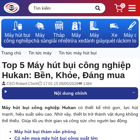
0
Máy hút bụi

Máy

Tháp

Máy

Máy

Xe

Máy dò

công nghiệp
chà sàn
giải nhiệt
rửa xe
đánh giày
quét rác
kim loạ
Trang chủ
Tin tức máy
Tin tức máy hút bụi
Top 5 Máy hút bụi công nghiệp
Hukan: Bền, Khỏe, Đáng mua
CEO Robert Chinh
17:01:15 09/05/2026
1384
Nội dung chính
Máy hút bụi công nghiệp Hukan
có thiết kế nhỏ gọn, lực hút
mạnh, hiệu suất siêu cao. Nhờ vậy, thiết bị trở thành vật dụng không
thể thiếu. Giúp tối ưu thời gian và công sức cho người lao động.
Máy hút bụi thảm văn phòng
Có nên mua máy hút bụi công suất lớn