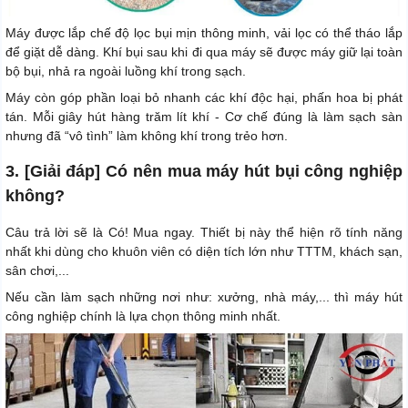
Máy được lắp chế độ lọc bụi mịn thông minh, vải lọc có thể tháo lắp
để giặt dễ dàng. Khí bụi sau khi đi qua máy sẽ được máy giữ lại toàn
bộ bụi, nhả ra ngoài luồng khí trong sạch.
Máy còn góp phần loại bỏ nhanh các khí độc hại, phấn hoa bị phát
tán. Mỗi giây hút hàng trăm lít khí - Cơ chế đúng là làm sạch sàn
nhưng đã “vô tình” làm không khí trong trẻo hơn.
3. [Giải đáp] Có nên mua máy hút bụi công nghiệp
không?
Câu trả lời sẽ là Có! Mua ngay. Thiết bị này thể hiện rõ tính năng
nhất khi dùng cho khuôn viên có diện tích lớn như TTTM, khách sạn,
sân chơi,...
Nếu cần làm sạch những nơi như: xưởng, nhà máy,... thì máy hút
công nghiệp chính là lựa chọn thông minh nhất.