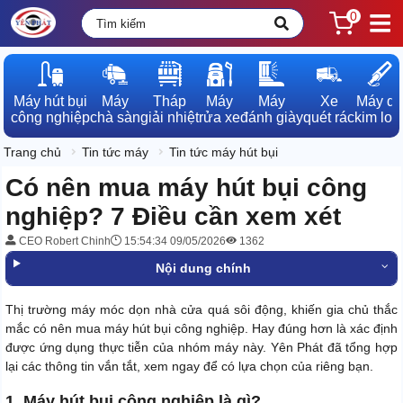
0
Máy hút bụi

Máy

Tháp

Máy

Máy

Xe

Máy dò

công nghiệp
chà sàn
giải nhiệt
rửa xe
đánh giày
quét rác
kim loạ
Trang chủ
Tin tức máy
Tin tức máy hút bụi
Có nên mua máy hút bụi công
nghiệp? 7 Điều cần xem xét
CEO Robert Chinh
15:54:34 09/05/2026
1362
Nội dung chính
Thị trường máy móc dọn nhà cửa quá sôi động, khiến gia chủ thắc
mắc có nên mua máy hút bụi công nghiệp. Hay đúng hơn là xác định
được ứng dụng thực tiễn của nhóm máy này. Yên Phát đã tổng hợp
lại các thông tin vắn tắt, xem ngay để có lựa chọn của riêng bạn.
1. Máy hút bụi công nghiệp là gì?