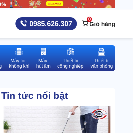
0
0985.626.307
Giỏ hàng
Máy lọc 

Máy 

Thiết bị

Thiết bị

g
không khí
hút ẩm
công nghiệp
văn phòng
Tin tức nổi bật