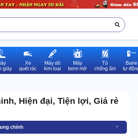
áy

Xe

Máy dò

Máy

Tủ

Barie

 giày
quét rác
kim loại
bơm mỡ
chống ẩm
tự độn
h, Hiện đại, Tiện lợi, Giá rẻ
dung chính