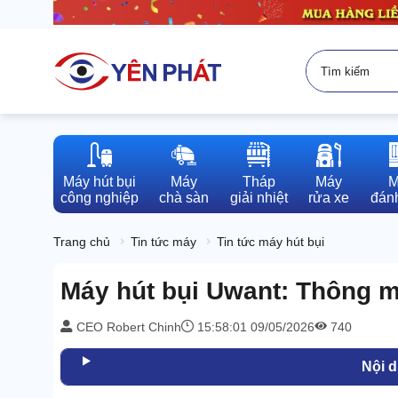
Máy hút bụi

Máy

Tháp

Máy

M
công nghiệp
chà sàn
giải nhiệt
rửa xe
đánh
Trang chủ
Tin tức máy
Tin tức máy hút bụi
Máy hút bụi Uwant: Thông min
CEO Robert Chinh
15:58:01 09/05/2026
740
Nội 