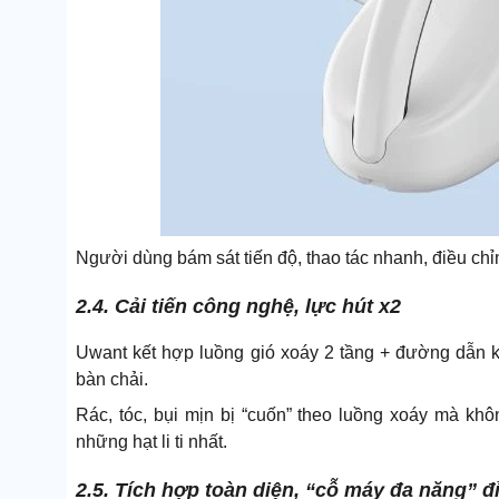
Người dùng bám sát tiến độ, thao tác nhanh, điều chỉ
2.4. Cải tiến công nghệ, lực hút x2
Uwant kết hợp luồng gió xoáy 2 tầng + đường dẫn k
bàn chải.
Rác, tóc, bụi mịn bị “cuốn” theo luồng xoáy mà kh
những hạt li ti nhất.
2.5. Tích hợp toàn diện, “cỗ máy đa năng” đ