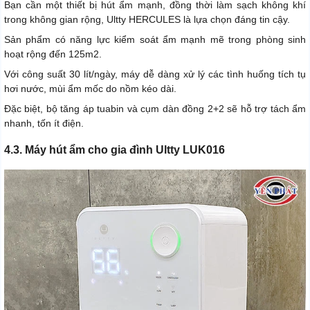
Bạn cần một thiết bị hút ẩm mạnh, đồng thời làm sạch không khí
trong không gian rộng, Ultty HERCULES là lựa chọn đáng tin cậy.
Sản phẩm có năng lực kiểm soát ẩm mạnh mẽ trong phòng sinh
hoạt rộng đến 125m2.
Với công suất 30 lít/ngày, máy dễ dàng xử lý các tình huống tích tụ
hơi nước, mùi ẩm mốc do nồm kéo dài.
Đặc biệt, bộ tăng áp tuabin và cụm dàn đồng 2+2 sẽ hỗ trợ tách ẩm
nhanh, tốn ít điện.
4.3. Máy hút ẩm cho gia đình Ultty LUK016