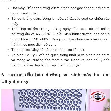
Đặt máy: Để cách tường 20cm, tránh các góc phòng, nơi chứa
nguồn sinh nhiệt.
Tối ưu không gian: Đóng kín cửa và tắt các quạt cơ chiếu vào
máy.
Thiết lập độ ẩm: Trong những ngày nồm cao, có thể chỉnh
ngưỡng ẩm về 45 - 55%. Ở điều kiện bình thường, nên setup
trong khoảng 50 - 60%. Đồng thời lựa chọn các chế độ vận
hành theo mục đích sử dụng.
Thoát nước: Ultty có hỗ trợ thoát nước liên tục.
Vệ sinh: Chú ý 2 vấn đề quan trọng nhất là vệ sinh bình chứa
và màng lọc, đường ống thoát nước. Ngoài ra, nên chú ý đến
trạng thái của dàn lạnh, tránh để đóng tuyết.
6. Hướng dẫn bảo dưỡng, vệ sinh máy hút ẩm
Ultty định kỳ