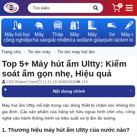
0
Máy hút bụi

Máy

Tháp

Máy

Máy

Xe

Máy dò

công nghiệp
chà sàn
giải nhiệt
rửa xe
đánh giày
quét rác
kim loạ
Trang chủ
Tin tức máy
Tin tức máy hút ẩm
Top 5+ Máy hút ẩm Ultty: Kiểm
soát ẩm gọn nhẹ, Hiệu quả
CEO Robert Chinh
11:21:19 20/06/2026
274
Nội dung chính
Máy hút ẩm Ultty nổi bật trong các dòng thiết bị chăm sóc không khí
gia đình. Các sản phẩm của hãng sở hữu ngoại hình chỉn chu, công
nghệ vận hành thông minh và hiệu suất xử lý ẩm ấn tượng.
1. Thương hiệu máy hút ẩm Ultty của nước nào?