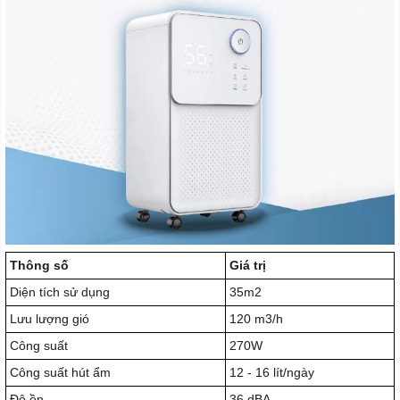
Thông số
Giá trị
Diện tích sử dụng
35m2
Lưu lượng gió
120 m3/h
Công suất
270W
Công suất hút ẩm
12 - 16 lít/ngày
Độ ồn
36 dBA