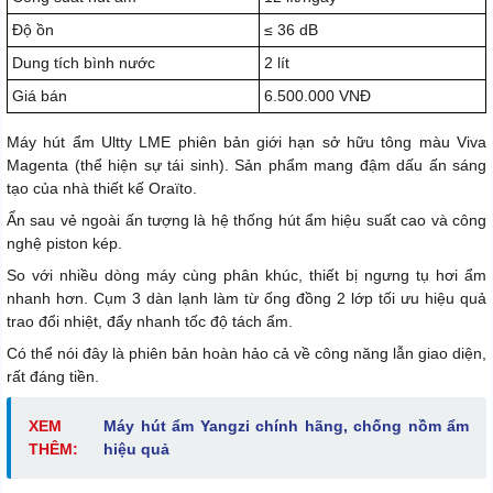
Độ ồn
≤ 36 dB
Dung tích bình nước
2 lít
Giá bán
6.500.000 VNĐ
Máy hút ẩm Ultty LME phiên bản giới hạn sở hữu tông màu Viva
Magenta (thể hiện sự tái sinh). Sản phẩm mang đậm dấu ấn sáng
tạo của nhà thiết kế Oraïto.
Ẩn sau vẻ ngoài ấn tượng là hệ thống hút ẩm hiệu suất cao và công
nghệ piston kép.
So với nhiều dòng máy cùng phân khúc, thiết bị ngưng tụ hơi ẩm
nhanh hơn. Cụm 3 dàn lạnh làm từ ống đồng 2 lớp tối ưu hiệu quả
trao đổi nhiệt, đẩy nhanh tốc độ tách ẩm.
Có thể nói đây là phiên bản hoàn hảo cả về công năng lẫn giao diện,
rất đáng tiền.
XEM
Máy hút ẩm Yangzi chính hãng, chống nồm ẩm
THÊM:
hiệu quả