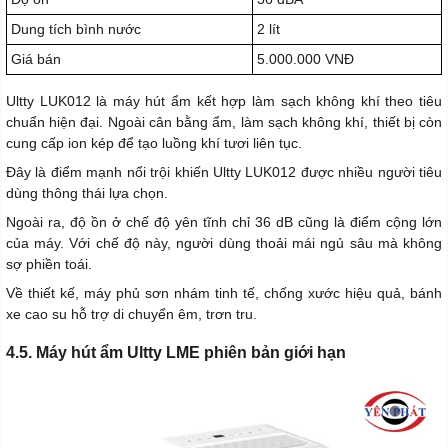
Dung tích bình nước
2 lít
Giá bán
5.000.000 VNĐ
Ultty LUK012 là máy hút ẩm kết hợp làm sạch không khí theo tiêu
chuẩn hiện đại. Ngoài cân bằng ẩm, làm sạch không khí, thiết bị còn
cung cấp ion kép để tạo luồng khí tươi liên tục.
Đây là điểm mạnh nổi trội khiến Ultty LUK012 được nhiều người tiêu
dùng thông thái lựa chọn.
Ngoài ra, độ ồn ở chế độ yên tĩnh chỉ 36 dB cũng là điểm cộng lớn
của máy. Với chế độ này, người dùng thoải mái ngủ sâu mà không
sợ phiền toái.
Về thiết kế, máy phủ sơn nhám tinh tế, chống xước hiệu quả, bánh
xe cao su hỗ trợ di chuyển êm, trơn tru.
4.5. Máy hút ẩm Ultty LME phiên bản giới hạn