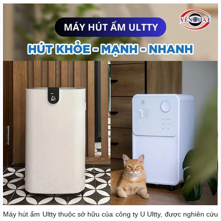
Máy hút ẩm Ultty thuộc sở hữu của công ty U Ultty, được nghiên cứu