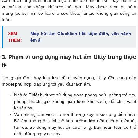
Cấu trúc màng than hoạt tính gồm nhiều lỗ nhỏ li ti sẽ “bẫy” bụi nhỏ
và mùi lạ, cho không khí tươi mát hơn. Máy được trang bị thêm
màng lọc bụi mịn có hại cho sức khỏe, tái tạo không gian sống an
toàn.
XEM
Máy hút ẩm Glucklich tiết kiệm điện, vận hành
THÊM:
êm ái
3. Phạm vi ứng dụng máy hút ẩm Ultty trong thực
tế
Trong gia đình hay khu lưu trữ chuyên dụng, Ultty đều cung cấp
model phù hợp, đáp ứng tốt yêu cầu tách ẩm.
Nhà ở: Thiết bị được sử dụng trong phòng ngủ, phòng trẻ em,
phòng khách, giữ không gian luôn khô sạch, dễ chịu và ít
khuẩn hại.
Văn phòng làm việc: Là nơi thường xuyên sử dụng điều hòa.
Độ ẩm không ổn định sẽ ảnh hưởng lớn đến thiết bị điện tử,
tài liệu. Sử dụng máy hút ẩm của hãng, bạn hoàn toàn có thể
chặn đứng nguy cơ này.