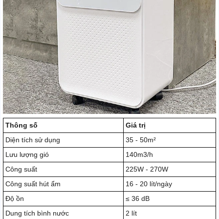
Thông số
Giá trị
Diện tích sử dụng
35 - 50m²
Lưu lượng gió
140m3/h
Công suất
225W - 270W
Công suất hút ẩm
16 - 20 lít/ngày
Độ ồn
≤ 36 dB
Dung tích bình nước
2 lít