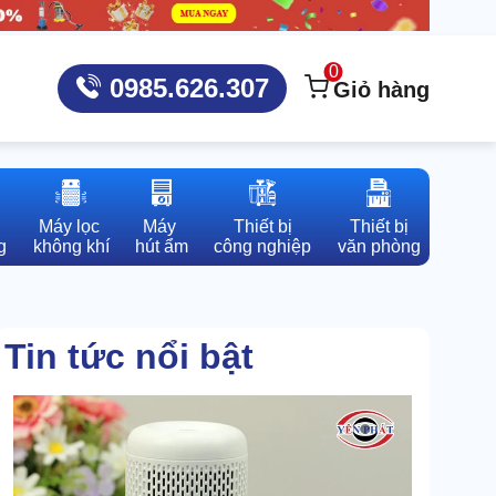
0
0985.626.307
Giỏ hàng
Máy lọc 

Máy 

Thiết bị

Thiết bị

g
không khí
hút ẩm
công nghiệp
văn phòng
Tin tức nổi bật