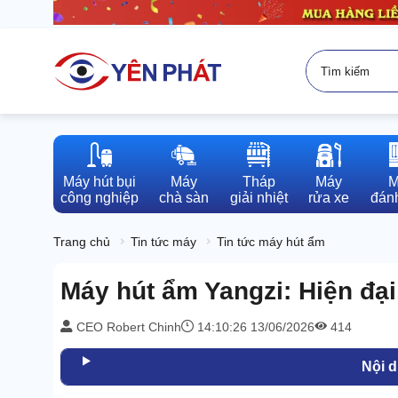
Máy hút bụi

Máy

Tháp

Máy

M
công nghiệp
chà sàn
giải nhiệt
rửa xe
đánh
Trang chủ
Tin tức máy
Tin tức máy hút ẩm
Máy hút ẩm Yangzi: Hiện đại
CEO Robert Chinh
14:10:26 13/06/2026
414
Nội 