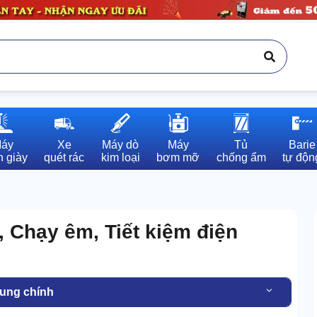
áy

Xe

Máy dò

Máy

Tủ

Barie

 giày
quét rác
kim loại
bơm mỡ
chống ẩm
tự độn
, Chạy êm, Tiết kiệm điện
dung chính