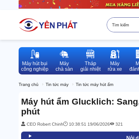
Máy hút bụi

Máy

Tháp

Máy

M
công nghiệp
chà sàn
giải nhiệt
rửa xe
đánh
Trang chủ
Tin tức máy
Tin tức máy hút ẩm
Máy hút ẩm Glucklich: Sang,
phút
CEO Robert Chinh
10:38:51 19/06/2026
321
Nội 