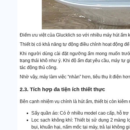
Điểm ưu việt của Glucklich so với nhiều máy hút ẩm
Thiết bị có khả năng tự động điều chỉnh hoạt động để 
Khi người dùng cài đặt ngưỡng ẩm mong muốn trước
trạng thái khô như ý. Khi độ ẩm đạt yêu cầu, máy t
tác động thủ công.
Nhờ vậy, máy làm việc “nhàn” hơn, tiêu thụ ít điện hơ
2.3. Tích hợp đa tiện ích thiết thực
Bên cạnh nhiệm vụ chính là hút ẩm, thiết bị còn kiêm n
Sấy quần áo: Có ở nhiều model cao cấp, hỗ trợ 
Lọc sạch không khí: Thiết bị sử dụng 2 màng l
bụi, khuẩn hại, nấm mốc tại máy, trả lại không gi