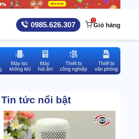
0
0985.626.307
Giỏ hàng
Máy lọc 

Máy 

Thiết bị

Thiết bị

g
không khí
hút ẩm
công nghiệp
văn phòng
Tin tức nổi bật