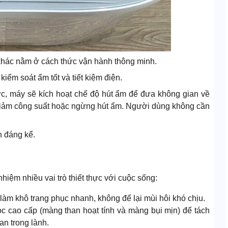
 khác nằm ở cách thức vận hành thông minh.
kiểm soát ẩm tốt và tiết kiệm điện.
, máy sẽ kích hoạt chế độ hút ẩm để đưa không gian về
ự giảm công suất hoặc ngừng hút ẩm. Người dùng không cần
n đáng kể.
hiệm nhiều vai trò thiết thực với cuộc sống:
làm khô trang phục nhanh, không để lại mùi hôi khó chịu.
ọc cao cấp (màng than hoạt tính và màng bụi mịn) để tách
an trong lành.