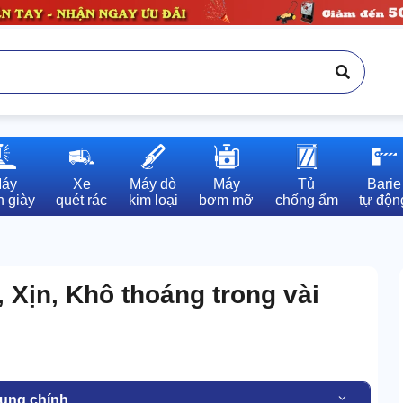
áy

Xe

Máy dò

Máy

Tủ

Barie

 giày
quét rác
kim loại
bơm mỡ
chống ẩm
tự độn
 Xịn, Khô thoáng trong vài
dung chính