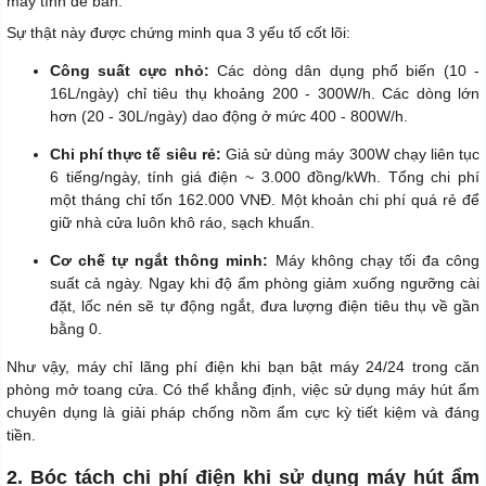
máy tính để bàn.
Sự thật này được chứng minh qua 3 yếu tố cốt lõi:
Công suất cực nhỏ:
Các dòng dân dụng phổ biến (10 -
16L/ngày) chỉ tiêu thụ khoảng 200 - 300W/h. Các dòng lớn
hơn (20 - 30L/ngày) dao động ở mức 400 - 800W/h.
Chi phí thực tế siêu rẻ:
Giả sử dùng máy 300W chạy liên tục
6 tiếng/ngày, tính giá điện ~ 3.000 đồng/kWh. Tổng chi phí
một tháng chỉ tốn 162.000 VNĐ. Một khoản chi phí quá rẻ để
giữ nhà cửa luôn khô ráo, sạch khuẩn.
Cơ chế tự ngắt thông minh:
Máy không chạy tối đa công
suất cả ngày. Ngay khi độ ẩm phòng giảm xuống ngưỡng cài
đặt, lốc nén sẽ tự động ngắt, đưa lượng điện tiêu thụ về gần
bằng 0.
Như vậy, máy chỉ lãng phí điện khi bạn bật máy 24/24 trong căn
phòng mở toang cửa. Có thể khẳng định, việc sử dụng máy hút ẩm
chuyên dụng là giải pháp chống nồm ẩm cực kỳ tiết kiệm và đáng
tiền.
2. Bóc tách chi phí điện khi sử dụng máy hút ẩm