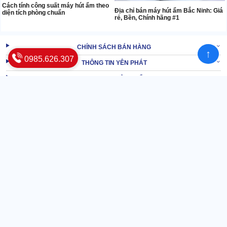
Cách tính công suất máy hút ẩm theo
Địa chỉ bán máy hút ẩm Bắc Ninh: Giá
diện tích phòng chuẩn
rẻ, Bền, Chính hãng #1
CHÍNH SÁCH BÁN HÀNG
↑
0985.626.307
THÔNG TIN YÊN PHÁT
DANH MỤC SẢN PHẨM
CHẤP NHẬN THANH TOÁN
KẾT NỐI VỚI CHÚNG TÔI
VPGD tại Hà Nội
L10-L06, Khu đô thị mới Dương Nội, Phường Dương Nội, Thành phố Hà
Nội
0985.626.307 | 0917.430.282 | 0988.498.393
VPGD tại TP.HCM
118-134 Đường số 8, Phường Bình Hưng, Thành phố Hồ Chí Minh