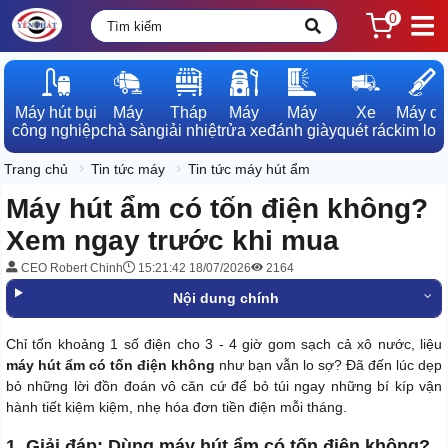
0
Máy hút bụi

Máy

Tháp

Máy

Máy

Xe

Máy dò

công nghiệp
chà sàn
giải nhiệt
rửa xe
đánh giày
quét rác
kim loạ
Trang chủ
Tin tức máy
Tin tức máy hút ẩm
Máy hút ẩm có tốn điện không?
Xem ngay trước khi mua
CEO Robert Chinh
15:21:42 18/07/2026
2164
Nội dung chính
Chỉ tốn khoảng 1 số điện cho 3 - 4 giờ gom sạch cả xô nước, liệu
máy hút ẩm có tốn điện không
như bạn vẫn lo sợ? Đã đến lúc dẹp
bỏ những lời đồn đoán vô căn cứ để bỏ túi ngay những bí kíp vận
hành tiết kiệm kiệm, nhẹ hóa đơn tiền điện mỗi tháng.
1. Giải đáp: Dùng máy hút ẩm có tốn điện không?