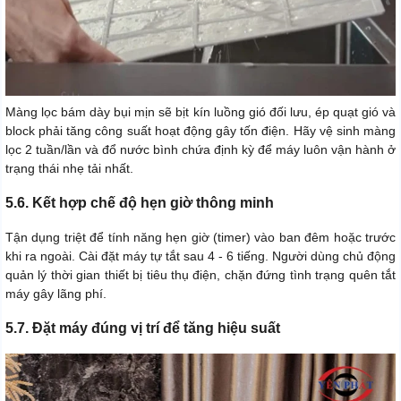
Màng lọc bám dày bụi mịn sẽ bịt kín luồng gió đối lưu, ép quạt gió và
block phải tăng công suất hoạt động gây tốn điện. Hãy vệ sinh màng
lọc 2 tuần/lần và đổ nước bình chứa định kỳ để máy luôn vận hành ở
trạng thái nhẹ tải nhất.
5.6. Kết hợp chế độ hẹn giờ thông minh
Tận dụng triệt để tính năng hẹn giờ (timer) vào ban đêm hoặc trước
khi ra ngoài. Cài đặt máy tự tắt sau 4 - 6 tiếng. Người dùng chủ động
quản lý thời gian thiết bị tiêu thụ điện, chặn đứng tình trạng quên tắt
máy gây lãng phí.
5.7. Đặt máy đúng vị trí để tăng hiệu suất