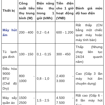
Công
Điện năng
Tiền điện
suất tiêu
tiêu thụ
cho 1 giờ
Đánh giá mức
Thiết bị
thụ trung
trong 1
hoạt động
độ hao điện
bình (W)
giờ (kWh)
(VNĐ)
Rất thấp (Chỉ
Máy hút
bằng một chiếc
200 - 400
0,2 - 0,4
600 - 1.200
ẩm
quạt máy hoặc
máy tính bàn)
Thấp (Nhưng
Tủ lạnh
chạy liên tục
100 - 150
0,1 - 0,15
300 - 450
gia đình
24/24 quanh
năm)
Điều hòa
9000
Cao (Gấp 3 lần
800 -
2.400 -
BTU
0,8 - 1,0
máy hút ẩm
1000
3.000
(Chế độ
chuyên dụng)
Dry)
Rất cao (Gấp 6 -
Máy sấy
1500 -
4.500 -
1,5 - 2,5
8 lần máy hút
quần áo
2500
7.500