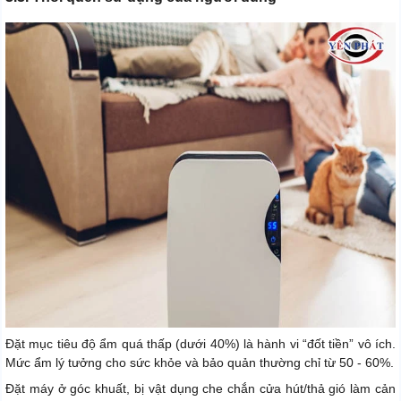
Đặt mục tiêu độ ẩm quá thấp (dưới 40%) là hành vi “đốt tiền” vô ích.
Mức ẩm lý tưởng cho sức khỏe và bảo quản thường chỉ từ 50 - 60%.
Đặt máy ở góc khuất, bị vật dụng che chắn cửa hút/thả gió làm cản