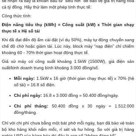
sẽ nhận ra đây là khoản đầu tư “siêu hời” để bảo vệ giá trị hàng hóa
cả tỷ đồng. Hãy thử làm một phép tính thực tế:
Công thức tính:
Điện năng tiêu thụ (kWh) = Công suất (kW) x Thời gian chạy
thực tế x Hệ số tải
Khi đã đạt đến độ ẩm cài đặt (ví dụ 50%), máy tự động chuyển sang
chế độ chờ hoặc giảm tải. Lúc này, block máy “nạp điện” chỉ chiếm
khoảng 60 - 70% thời gian hoạt động thực tế.
Giả sử máy có công suất khoảng 1.5kW (1500W), giá điện sản
xuất/kinh doanh trung bình khoảng 3.000 đồng/số.
Mỗi ngày:
1.5kW x 16 giờ (thời gian chạy thực tế) x 70% (hệ
số tải) = 16.8 số điện.
Chi phí ngày:
16.8 x 3.000 đồng = 50.400 đồng/ngày.
Chi phí tháng:
50.400 đồng x 30 ngày = 1.512.000
đồng/tháng.
Chỉ với chi phí chưa bằng một bát phở mỗi ngày, bạn đã bảo vệ toàn
bộ kho hàng khỏi nấm mốc, rỉ sét và hư hỏng. So với giá trị hàng
nghìn USD của hàng hóa thì đây là con số “không đáng kể”.