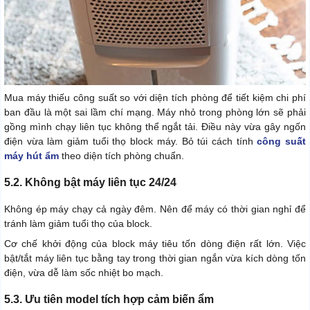
Mua máy thiếu công suất so với diện tích phòng để tiết kiệm chi phí
ban đầu là một sai lầm chí mạng. Máy nhỏ trong phòng lớn sẽ phải
gồng mình chạy liên tục không thể ngắt tải. Điều này vừa gây ngốn
điện vừa làm giảm tuổi thọ block máy. Bỏ túi cách tính
công suất
máy hút ẩm
theo diện tích phòng chuẩn.
5.2. Không bật máy liên tục 24/24
Không ép máy chạy cả ngày đêm. Nên để máy có thời gian nghỉ để
tránh làm giảm tuổi thọ của block.
Cơ chế khởi động của block máy tiêu tốn dòng điện rất lớn. Việc
bật/tắt máy liên tục bằng tay trong thời gian ngắn vừa kích dòng tốn
điện, vừa dễ làm sốc nhiệt bo mạch.
5.3. Ưu tiên model tích hợp cảm biến ẩm