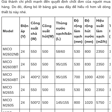
Giá thành chi phối mạnh đến quyết định chốt đơn của người mua
hàng. Do đó, đừng bỏ lỡ bảng giá sau đây để hiểu rõ hơn về dòng
thiết bị này nhé.
Độ
Độ
Hiệu
Công
Thùng
Điện
Công
rộng
rộng
suất
T
suất
nước
Model
áp
suất
làm
hút
làm
l
chà
sạch/bẩn
(V)
hút(W)
sạch
nước
sạch
(
(W)
(L)
(mm)
(mm)
(m2/h)
MICO
24
550
500
58/60
530
800
2350
1
M2602NB
MICO
24
550
500
95/105
530
830
2350
1
M2603BT
MICO
24
400*2
500
95/105
700
1000
4200
2
M2604BT
MICO
24
550
500
55/60
530
800
2350
1
M2655
MICO
24
500*2
500
145/155
800
1020
5750
3
M2605