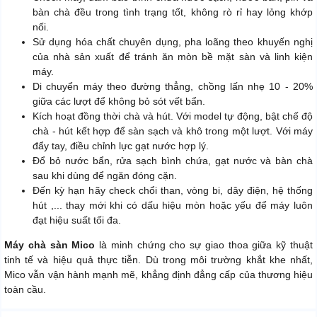
bàn chà đều trong tình trạng tốt, không rò rỉ hay lỏng khớp
nối.
Sử dụng hóa chất chuyên dụng, pha loãng theo khuyến nghị
của nhà sản xuất để tránh ăn mòn bề mặt sàn và linh kiện
máy.
Di chuyển máy theo đường thẳng, chồng lấn nhẹ 10 - 20%
giữa các lượt để không bỏ sót vết bẩn.
Kích hoạt đồng thời chà và hút. Với model tự động, bật chế độ
chà - hút kết hợp để sàn sạch và khô trong một lượt. Với máy
đẩy tay, điều chỉnh lực gạt nước hợp lý.
Đổ bỏ nước bẩn, rửa sạch bình chứa, gạt nước và bàn chà
sau khi dùng để ngăn đóng cặn.
Đến kỳ hạn hãy check chổi than, vòng bi, dây điện, hệ thống
hút ,... thay mới khi có dấu hiệu mòn hoặc yếu để máy luôn
đạt hiệu suất tối đa.
Máy chà sàn Mico
là minh chứng cho sự giao thoa giữa kỹ thuật
tinh tế và hiệu quả thực tiễn. Dù trong môi trường khắt khe nhất,
Mico vẫn vận hành mạnh mẽ, khẳng định đẳng cấp của thương hiệu
toàn cầu.