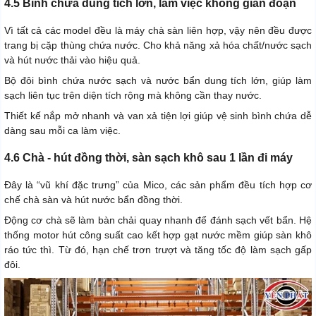
4.5 Bình chứa dung tích lớn, làm việc không gián đoạn
Vì tất cả các model đều là máy chà sàn liên hợp, vậy nên đều được
trang bị cặp thùng chứa nước. Cho khả năng xả hóa chất/nước sạch
và hút nước thải vào hiệu quả.
Bộ đôi bình chứa nước sạch và nước bẩn dung tích lớn, giúp làm
sạch liên tục trên diện tích rộng mà không cần thay nước.
Thiết kế nắp mở nhanh và van xả tiện lợi giúp vệ sinh bình chứa dễ
dàng sau mỗi ca làm việc.
4.6 Chà - hút đồng thời, sàn sạch khô sau 1 lần đi máy
Đây là “vũ khí đặc trưng” của Mico, các sản phẩm đều tích hợp cơ
chế chà sàn và hút nước bẩn đồng thời.
Động cơ chà sẽ làm bàn chải quay nhanh để đánh sạch vết bẩn. Hệ
thống motor hút công suất cao kết hợp gạt nước mềm giúp sàn khô
ráo tức thì. Từ đó, hạn chế trơn trượt và tăng tốc độ làm sạch gấp
đôi.