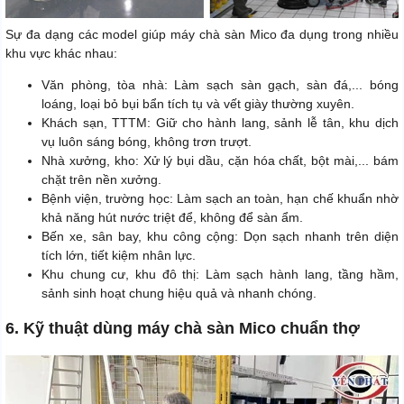
Sự đa dạng các model giúp máy chà sàn Mico đa dụng trong nhiều
khu vực khác nhau:
Văn phòng, tòa nhà: Làm sạch sàn gạch, sàn đá,... bóng
loáng, loại bỏ bụi bẩn tích tụ và vết giày thường xuyên.
Khách sạn, TTTM: Giữ cho hành lang, sảnh lễ tân, khu dịch
vụ luôn sáng bóng, không trơn trượt.
Nhà xưởng, kho: Xử lý bụi dầu, cặn hóa chất, bột mài,... bám
chặt trên nền xưởng.
Bệnh viện, trường học: Làm sạch an toàn, hạn chế khuẩn nhờ
khả năng hút nước triệt để, không để sàn ẩm.
Bến xe, sân bay, khu công cộng: Dọn sạch nhanh trên diện
tích lớn, tiết kiệm nhân lực.
Khu chung cư, khu đô thị: Làm sạch hành lang, tầng hầm,
sảnh sinh hoạt chung hiệu quả và nhanh chóng.
6. Kỹ thuật dùng máy chà sàn Mico chuẩn thợ