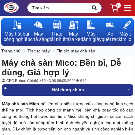
0
Máy hút bụi

Máy

Tháp

Máy

Máy

Xe

Máy dò

công nghiệp
chà sàn
giải nhiệt
rửa xe
đánh giày
quét rác
kim loạ
Trang chủ
Tin tức máy
Tin tức máy chà sàn
Máy chà sàn Mico: Bền bỉ, Dễ
dùng, Giá hợp lý
CEO Robert Chinh
15:43:08 09/05/2026
619
Nội dung chính
Máy chà sàn Mico
nổi lên như biểu tượng của công nghệ làm sạch
thế hệ mới. Tích hợp động cơ mạnh mẽ, bàn chà xoay tốc độ cao
cùng hệ thống hút nước tiên tiến. Mico không chỉ giúp mặt sàn sạch
tuyệt đối mà còn nâng tầm hình ảnh chuyên nghiệp cho mọi không
gian. Đây chính là bước tiến lớn cho ngành vệ sinh công nghiệp hiện