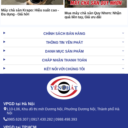
Máy chà sàn Krapo: Hiệu suất cao -
Mua máy chà sàn Quy Nhơn: Nhận
Đa dụng - Giá hời
quà liền tay, Giá ưu đãi
CHÍNH SÁCH BÁN HÀNG
THÔNG TIN YÊN PHÁT
DANH MỤC SẢN PHẨM
CHẤP NHẬN THANH TOÁN
KẾT NỐI VỚI CHÚNG TÔI
VPGD tại Hà Nội
L10-L06, Khu đô thị mới Dương Nội, Phường Dương Nội, Thành phố Hà
Nội
0985.626.307 | 0917.430.282 | 0988.498.393
VPGD tại TP.HCM