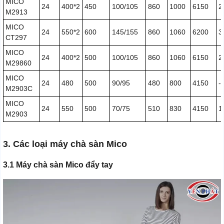
MICO
24
400*2
450
100/105
860
1000
6150
2
M2913
MICO
24
550*2
600
145/155
860
1060
6200
3
CT297
MICO
24
400*2
500
100/105
860
1060
6150
2
M29860
MICO
24
480
500
90/95
480
800
4150
-
M2903C
MICO
24
550
500
70/75
510
830
4150
1
M2903
3. Các loại máy chà sàn Mico
3.1 Máy chà sàn Mico đẩy tay