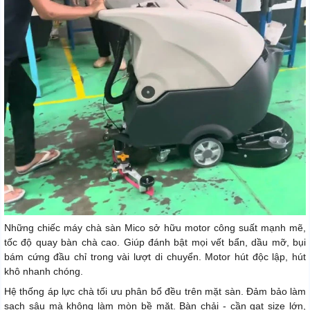
Những chiếc máy chà sàn Mico sở hữu motor công suất mạnh mẽ,
tốc độ quay bàn chà cao. Giúp đánh bật mọi vết bẩn, dầu mỡ, bụi
bám cứng đầu chỉ trong vài lượt di chuyển. Motor hút độc lập, hút
khô nhanh chóng.
Hệ thống áp lực chà tối ưu phân bổ đều trên mặt sàn. Đảm bảo làm
sạch sâu mà không làm mòn bề mặt. Bàn chải - cần gạt size lớn,