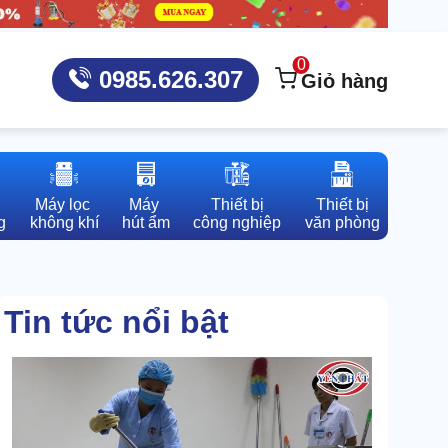
0
0985.626.307
Giỏ hàng
Máy lọc 

Máy 

Thiết bị

Thiết bị

g
không khí
hút ẩm
công nghiệp
văn phòng
Tin tức nổi bật