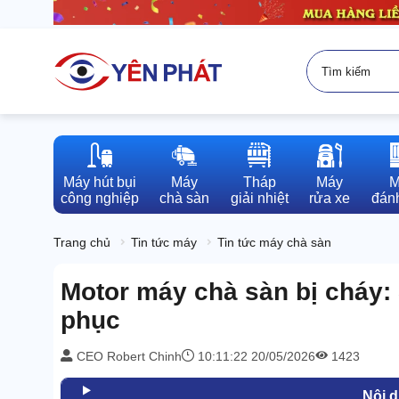
Máy hút bụi

Máy

Tháp

Máy

M
công nghiệp
chà sàn
giải nhiệt
rửa xe
đánh
Trang chủ
Tin tức máy
Tin tức máy chà sàn
Motor máy chà sàn bị cháy:
phục
CEO Robert Chinh
10:11:22 20/05/2026
1423
Nội 