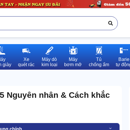
áy

Xe

Máy dò

Máy

Tủ

Barie

 giày
quét rác
kim loại
bơm mỡ
chống ẩm
tự độn
 5 Nguyên nhân & Cách khắc
dung chính