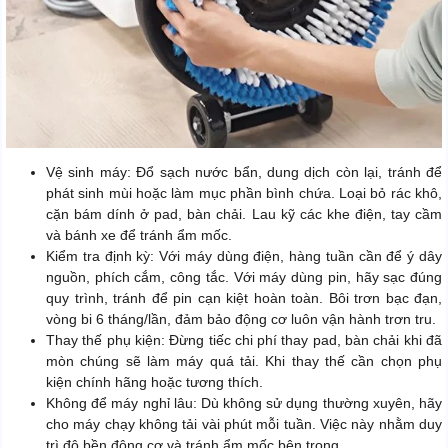
Vệ sinh máy: Đổ sạch nước bẩn, dung dịch còn lại, tránh để
phát sinh mùi hoặc làm mục phần bình chứa. Loại bỏ rác khô,
cặn bám dính ở pad, bàn chải. Lau kỹ các khe điện, tay cầm
và bánh xe để tránh ẩm mốc.
Kiểm tra định kỳ: Với máy dùng điện, hàng tuần cần để ý dây
nguồn, phích cắm, công tắc. Với máy dùng pin, hãy sạc đúng
quy trình, tránh để pin cạn kiệt hoàn toàn. Bôi trơn bạc đạn,
vòng bi 6 tháng/lần, đảm bảo động cơ luôn vận hành trơn tru.
Thay thế phụ kiện: Đừng tiếc chi phí thay pad, bàn chải khi đã
mòn chúng sẽ làm máy quá tải. Khi thay thế cần chọn phụ
kiện chính hãng hoặc tương thích.
Không để máy nghỉ lâu: Dù không sử dụng thường xuyên, hãy
cho máy chạy không tải vài phút mỗi tuần. Việc này nhằm duy
trì độ bền động cơ và tránh ẩm mốc bên trong.