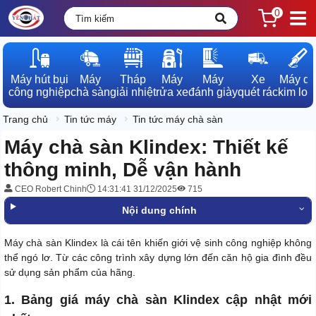
0
Máy hút bụi

Máy

Tháp

Máy

Máy

Xe

Máy dò

công nghiệp
chà sàn
giải nhiệt
rửa xe
đánh giày
quét rác
kim loạ
Trang chủ
Tin tức máy
Tin tức máy chà sàn
Máy chà sàn Klindex: Thiết kế
thông minh, Dễ vận hành
CEO Robert Chinh
14:31:41 31/12/2025
715
Nội dung chính
Máy chà sàn Klindex là cái tên khiến giới vệ sinh công nghiệp không
thể ngó lơ. Từ các công trình xây dựng lớn đến căn hộ gia đình đều
sử dụng sản phẩm của hãng.
1. Bảng giá máy chà sàn Klindex cập nhật mới