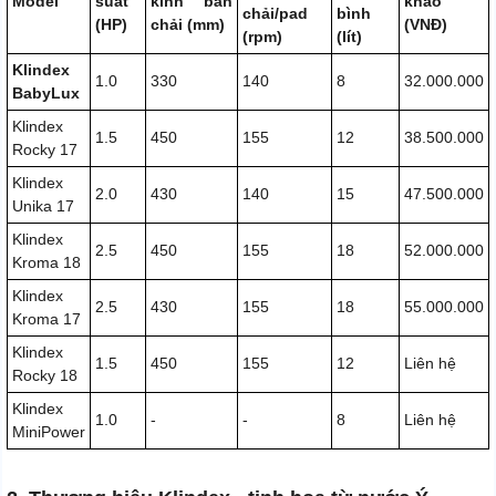
Model
suất
kính bàn
khảo
chải/pad
bình
(HP)
chải (mm)
(VNĐ)
(rpm)
(lít)
Klindex
1.0
330
140
8
32.000.000
BabyLux
Klindex
1.5
450
155
12
38.500.000
Rocky 17
Klindex
2.0
430
140
15
47.500.000
Unika 17
Klindex
2.5
450
155
18
52.000.000
Kroma 18
Klindex
2.5
430
155
18
55.000.000
Kroma 17
Klindex
1.5
450
155
12
Liên hệ
Rocky 18
Klindex
1.0
-
-
8
Liên hệ
MiniPower