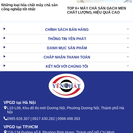
Những loại hóa chất máy chà sàn
TOP 6+ MÁY CHÀ SÀN GẠCH MEN
công nghiệp tốt nhất
CHẤT LƯỢNG, HIỆU QUẢ CAO
CHÍNH SÁCH BÁN HÀNG
THÔNG TIN YÊN PHÁT
DANH MỤC SẢN PHẨM
CHẤP NHẬN THANH TOÁN
KẾT NỐI VỚI CHÚNG TÔI
VPGD tại Hà Nội
L10-L06, Khu đô thị mới Dương Nội, Phường Dương Nội, Thành phố Hà
Nội
0985.626.307 | 0917.430.282 | 0988.498.393
VPGD tại TP.HCM
118-134 Đường số 8, Phường Bình Hưng, Thành phố Hồ Chí Minh