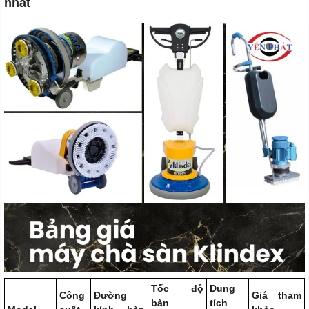
nhất
Tốc độ
Dung
Công
Đường
Giá tham
bàn
tích