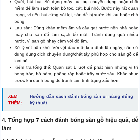
Quét, hút bụi: Sử dụng máy hút bụi chuyên dụng hoặc chổi
mềm để làm sạch toàn bộ tóc, cát, bụi nhỏ. Bước này rất quan
trọng, vì nếu bụi cứng sót lại, sàn dễ bị xước khi lau hoặc chà
bóng.
Lau sàn: Dùng khăn mềm ẩm và cây gạt nước nền nhà hoặc
máy chà sàn để làm sạch bề mặt. Tránh dùng quá nhiều
nước, vì sàn gỗ nhạy cảm với độ ẩm.
Xử lý vết bẩn khó: Với vệt dầu mỡ, keo dính lâu ngày, cần sử
dụng dung dịch chuyên dụng/chất tẩy phù hợp cho sàn gỗ để
loại bỏ.
Kiểm tra tổng thể: Quan sát 1 lượt để phát hiện những vị trí
bong tróc, hở hèm, phồng rộp hoặc trầy xước sâu. Khắc phục
trước khi đánh bóng để tránh làm tình trạng xấu hơn.
XEM
Hướng dẫn cách đánh bóng sàn xi măng đúng
THÊM:
kỹ thuật
4. Tổng hợp 7 cách đánh bóng sàn gỗ hiệu quả, dễ
làm