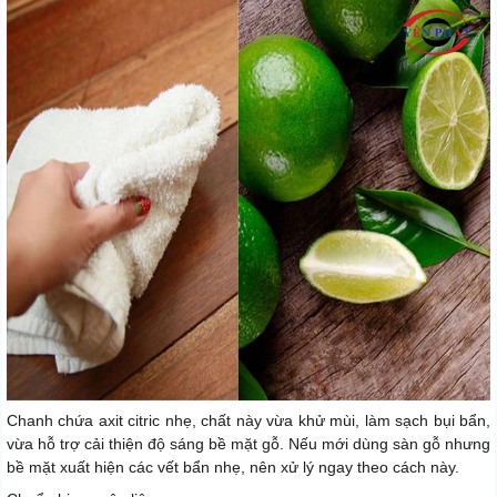
Chanh chứa axit citric nhẹ, chất này vừa khử mùi, làm sạch bụi bẩn,
vừa hỗ trợ cải thiện độ sáng bề mặt gỗ. Nếu mới dùng sàn gỗ nhưng
bề mặt xuất hiện các vết bẩn nhẹ, nên xử lý ngay theo cách này.