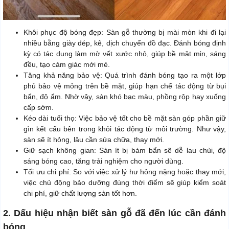
Khôi phục độ bóng đẹp: Sàn gỗ thường bị mài mòn khi đi lại
nhiều bằng giày dép, kê, dịch chuyển đồ đạc. Đánh bóng định
kỳ có tác dụng làm mờ vết xước nhỏ, giúp bề mặt mịn, sáng
đều, tạo cảm giác mới mẻ.
Tăng khả năng bảo vệ: Quá trình đánh bóng tạo ra một lớp
phủ bảo vệ mỏng trên bề mặt, giúp hạn chế tác động từ bụi
bẩn, độ ẩm. Nhờ vậy, sàn khó bạc màu, phồng rộp hay xuống
cấp sớm.
Kéo dài tuổi thọ: Việc bảo vệ tốt cho bề mặt sàn góp phần giữ
gìn kết cấu bên trong khỏi tác động từ môi trường. Như vậy,
sàn sẽ ít hỏng, lâu cần sửa chữa, thay mới.
Giữ sạch không gian: Sàn ít bị bám bẩn sẽ dễ lau chùi, độ
sáng bóng cao, tăng trải nghiệm cho người dùng.
Tối ưu chi phí: So với việc xử lý hư hỏng nặng hoặc thay mới,
việc chủ động bảo dưỡng đúng thời điểm sẽ giúp kiểm soát
chi phí, giữ chất lượng sàn tốt hơn.
2. Dấu hiệu nhận biết sàn gỗ đã đến lúc cần đánh
bóng