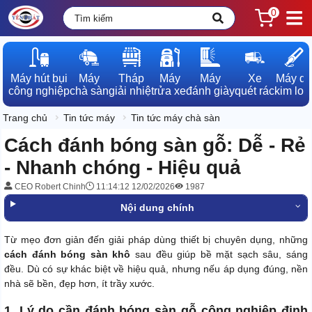
0
Máy hút bụi

Máy

Tháp

Máy

Máy

Xe

Máy dò

công nghiệp
chà sàn
giải nhiệt
rửa xe
đánh giày
quét rác
kim loạ
Trang chủ
Tin tức máy
Tin tức máy chà sàn
Cách đánh bóng sàn gỗ: Dễ - Rẻ
- Nhanh chóng - Hiệu quả
CEO Robert Chinh
11:14:12 12/02/2026
1987
Nội dung chính
Từ mẹo đơn giản đến giải pháp dùng thiết bị chuyên dụng, những
cách đánh bóng sàn khô
sau đều giúp bề mặt sạch sâu, sáng
đều. Dù có sự khác biệt về hiệu quả, nhưng nếu áp dụng đúng, nền
nhà sẽ bền, đẹp hơn, ít trầy xước.
1. Lý do cần đánh bóng sàn gỗ công nghiệp định