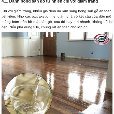
4.1. Đánh bóng sàn gỗ tự nhiên chỉ với giấm trắng
Chỉ với giấm trắng, nhiều gia đình đã làm sáng bóng sàn gỗ an toàn,
tiết kiệm. Nhờ các axit axetic nhẹ, giấm phá vỡ kết cấu của dầu mỡ,
mảng bám trên bề mặt sàn gỗ, sau đó bay hơi nhanh, không để lại
cặn. Nếu pha đúng tỉ lệ, chúng rất an toàn cho lớp phủ.