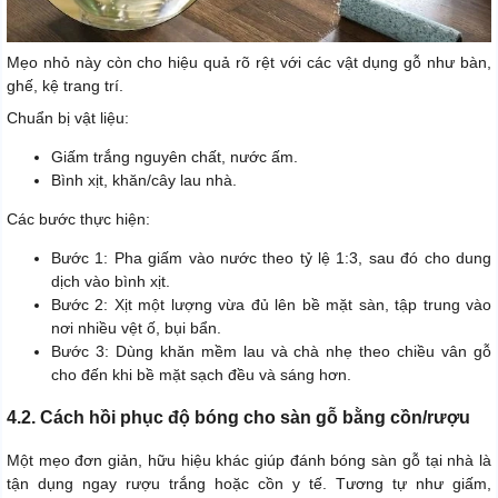
Mẹo nhỏ này còn cho hiệu quả rõ rệt với các vật dụng gỗ như bàn,
ghế, kệ trang trí.
Chuẩn bị vật liệu:
Giấm trắng nguyên chất, nước ấm.
Bình xịt, khăn/cây lau nhà.
Các bước thực hiện:
Bước 1: Pha giấm vào nước theo tỷ lệ 1:3, sau đó cho dung
dịch vào bình xịt.
Bước 2: Xịt một lượng vừa đủ lên bề mặt sàn, tập trung vào
nơi nhiều vệt ố, bụi bẩn.
Bước 3: Dùng khăn mềm lau và chà nhẹ theo chiều vân gỗ
cho đến khi bề mặt sạch đều và sáng hơn.
4.2. Cách hồi phục độ bóng cho sàn gỗ bằng cồn/rượu
Một mẹo đơn giản, hữu hiệu khác giúp đánh bóng sàn gỗ tại nhà là
tận dụng ngay rượu trắng hoặc cồn y tế. Tương tự như giấm,