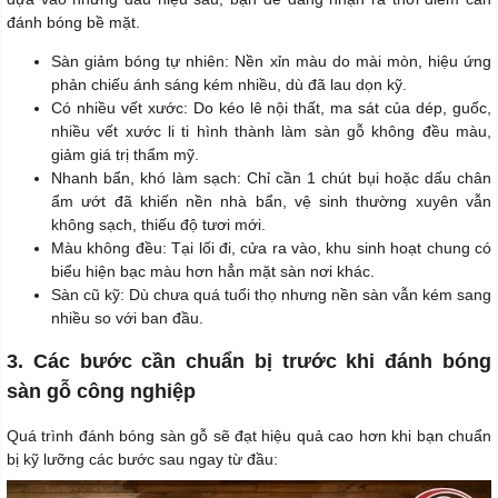
đánh bóng bề mặt.
Sàn giảm bóng tự nhiên: Nền xỉn màu do mài mòn, hiệu ứng
phản chiếu ánh sáng kém nhiều, dù đã lau dọn kỹ.
Có nhiều vết xước: Do kéo lê nội thất, ma sát của dép, guốc,
nhiều vết xước li ti hình thành làm sàn gỗ không đều màu,
giảm giá trị thẩm mỹ.
Nhanh bẩn, khó làm sạch: Chỉ cần 1 chút bụi hoặc dấu chân
ẩm ướt đã khiến nền nhà bẩn, vệ sinh thường xuyên vẫn
không sạch, thiếu độ tươi mới.
Màu không đều: Tại lối đi, cửa ra vào, khu sinh hoạt chung có
biểu hiện bạc màu hơn hẳn mặt sàn nơi khác.
Sàn cũ kỹ: Dù chưa quá tuổi thọ nhưng nền sàn vẫn kém sang
nhiều so với ban đầu.
3. Các bước cần chuẩn bị trước khi đánh bóng
sàn gỗ công nghiệp
Quá trình đánh bóng sàn gỗ sẽ đạt hiệu quả cao hơn khi bạn chuẩn
bị kỹ lưỡng các bước sau ngay từ đầu: