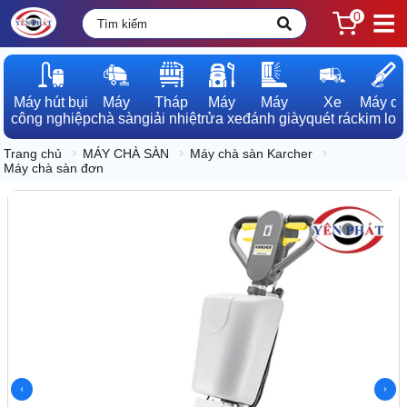
0
Máy hút bụi

Máy

Tháp

Máy

Máy

Xe

Máy dò

công nghiệp
chà sàn
giải nhiệt
rửa xe
đánh giày
quét rác
kim loạ
Trang chủ
MÁY CHÀ SÀN
Máy chà sàn Karcher
Máy chà sàn đơn