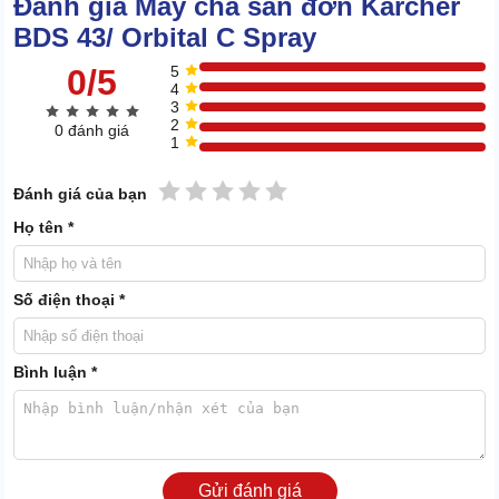
Đánh giá Máy chà sàn đơn Karcher
BDS 43/ Orbital C Spray
0/5
5
4
3
2
0 đánh giá
1
1 sao
2 sao
3 sao
4 sao
5 sao
Đánh giá của bạn
Họ tên *
Số điện thoại *
Máy được sáng tạo dựa trên những mẫu đã ra mắt, giữ nguyên bộ
Bình luận *
khung với bàn chà + cần trục. Về cấu tạo chi tiết đã được cải tiến
rất nhiều, tính thẩm mỹ được chú trọng hơn hẳn.
Thân máy được làm từ hợp kim rắn chắc, gắn bình chứa hóa chất
màu trắng, tay cầm điều khiển màu xám, tạo cảm giác trang nhã,
hiện đại.
Gửi đánh giá