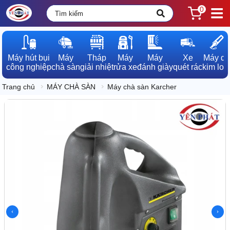
0
Máy hút bụi

Máy

Tháp

Máy

Máy

Xe

Máy dò

công nghiệp
chà sàn
giải nhiệt
rửa xe
đánh giày
quét rác
kim loạ
Trang chủ
MÁY CHÀ SÀN
Máy chà sàn Karcher