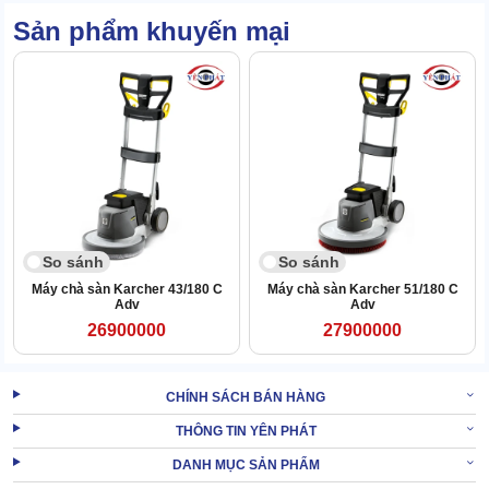
Sản phẩm khuyến mại
So sánh
So sánh
Máy chà sàn Karcher 43/180 C
Máy chà sàn Karcher 51/180 C
Adv
Adv
26900000
27900000
CHÍNH SÁCH BÁN HÀNG
Chu kỳ bảo trì dài, không cần thực hiện quá thường xuyên
THÔNG TIN YÊN PHÁT
DANH MỤC SẢN PHẨM
Máy có kết cấu siêu bền bỉ, lớp vỏ gia cố chắc chắn. Có khả năng