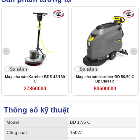
So sánh
So sánh
Máy chà sàn Karcher BDS 43/180
Máy chà sàn karcher BD 50/50 C
C
Bp Classic
27860000
80600000
Thông số kỹ thuật
Model
BD 17/5 C
Công suất
150W