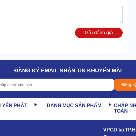
Gửi đánh giá
ĐĂNG KÝ EMAIL NHẬN TIN KHUYẾN MÃI
Đăng k
N YÊN PHÁT
DANH MỤC SẢN PHẨM
CHẤP N
TOÁN
cho khả năng hút siêu sạch. Còn tích hợp thêm chế độ xì
áng khí.
VPGD tại TP.