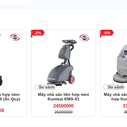
2
6
So sánh
So sánh
n hợp mini
Máy chà sàn liên hợp mini
Máy chà sàn
0 (Ắc Quy)
Kumisai KMS-X1
hợp Ku
24500000
3
00
25000000
3