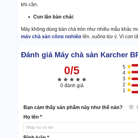
khi cần.
Con lăn bàn chải:
Máy không dùng bàn chà tròn như nhiều mẫu khác mà
máy chà sàn công nghiệp
lên, xuống tùy ý. Vì con 
Đánh giá Máy chà sàn Karcher BR
0/5
5
4
3
2
0 đánh giá
1
1 
Bạn cảm thấy sản phẩm này như thế nào?
Họ tên *
Bình luận *