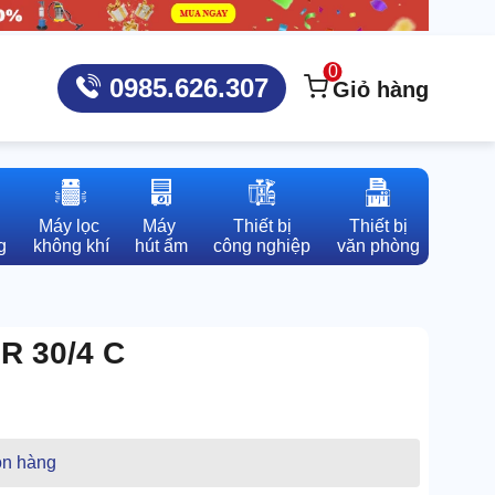
0
0985.626.307
Giỏ hàng
Máy lọc 

Máy 

Thiết bị

Thiết bị

g
không khí
hút ẩm
công nghiệp
văn phòng
R 30/4 C
n hàng