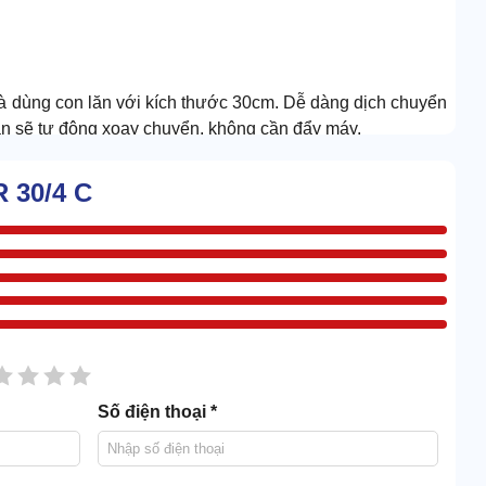
 dùng con lăn với kích thước 30cm. Dễ dàng dịch chuyển
lăn sẽ tự động xoay chuyển, không cần đẩy máy.
 30/4 C
sao
2 sao
3 sao
4 sao
5 sao
Số điện thoại *