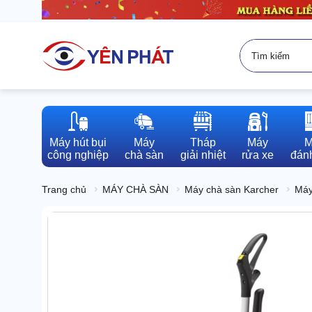
Máy hút bụi

Máy

Tháp

Máy

M
công nghiệp
chà sàn
giải nhiệt
rửa xe
đánh
Trang chủ
MÁY CHÀ SÀN
Máy chà sàn Karcher
Máy