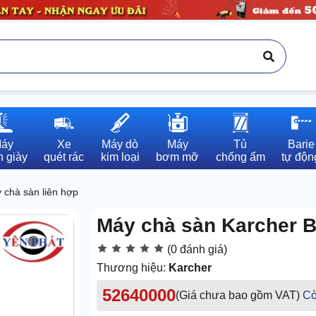
áy

Xe

Máy dò

Máy

Tủ

Barie

 giày
quét rác
kim loại
bơm mỡ
chống ẩm
tự độn
 chà sàn liên hợp
Máy chà sàn Karcher B
(0 đánh giá)
Thương hiệu:
Karcher
52640000
(Giá chưa bao gồm VAT)
Cò