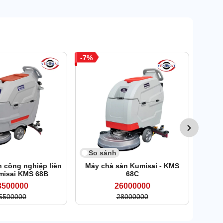
7
So 
Máy
So sánh
 công nghiệp liên
Máy chà sàn Kumisai - KMS
misai KMS 68B
68C
3500000
26000000
5500000
28000000