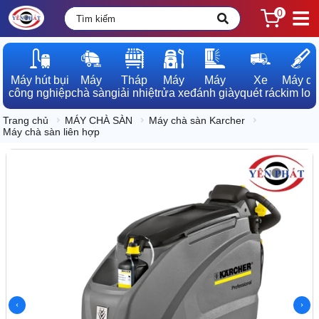
0
Máy hút bụi

Máy

Tháp

Máy

Máy

Xe

Máy dò

công nghiệp
chà sàn
giải nhiệt
rửa xe
đánh giày
quét rác
kim loạ
Trang chủ
MÁY CHÀ SÀN
Máy chà sàn Karcher
Máy chà sàn liên hợp