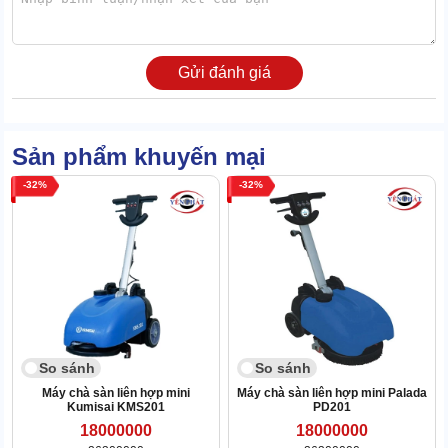
Tay cầm được bố trí phía sau và liền mạch với thân máy. Bộ phận
này làm từ nhựa, bên trong có lõi hợp kim để gia cố độ bền. Chức
năng của bộ phận này là tiếp nhận lực tác động, dẫn xuống phía
dưới để bánh xe di chuyển.
Gửi đánh giá
Sản phẩm khuyến mại
32
32
So sánh
So sánh
Máy chà sàn liên hợp mini
Máy chà sàn liên hợp mini Palada
Kumisai KMS201
PD201
18000000
18000000