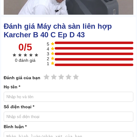
Đánh giá Máy chà sàn liên hợp
Karcher B 40 C Ep D 43
0/5
5
4
3
2
0 đánh giá
1
Trên bàn chà có thể gắn bàn chải hoặc pad chà sàn để hỗ trợ việc
1 sao
2 sao
3 sao
4 sao
5 sao
Đánh giá của bạn
vệ sinh, đánh bóng.
Họ tên *
Bàn hút
Đây là chi tiết đi liền thành bộ đôi với bàn chà. Kích thước khá lớn
Số điện thoại *
và bao trọn phạm vi mà bàn chà vừa đi qua. Trên chi tiết này có
các lá cao su đục lỗ, giúp dẫn chất thải từ mặt sàn lên thùng chứa.
Bình luận *
Tay cầm điều khiển