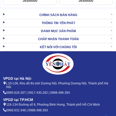
26300000
26300000
Ngoài ra, đính kèm còn có bảng kiểm soát với các nút công tắc,
kích hoạt tính năng chà, hút, xả nước,... linh hoạt.
CHÍNH SÁCH BÁN HÀNG
XEM
Máy chà sàn karcher SCRUBBER DRIER BD
THÔNG TIN YÊN PHÁT
THÊM:
50/60 C Ep Classic
DANH MỤC SẢN PHẨM
2. Quy trình vận hành thiết bị vệ sinh Karcher B
CHẤP NHẬN THANH TOÁN
40 C Ep D 43
KẾT NỐI VỚI CHÚNG TÔI
VPGD tại Hà Nội
L10-L06, Khu đô thị mới Dương Nội, Phường Dương Nội, Thành phố Hà
Nội
0985.626.307 | 0917.430.282 | 0988.498.393
VPGD tại TP.HCM
118-134 Đường số 8, Phường Bình Hưng, Thành phố Hồ Chí Minh
0966.631.546 | 0988.498.393