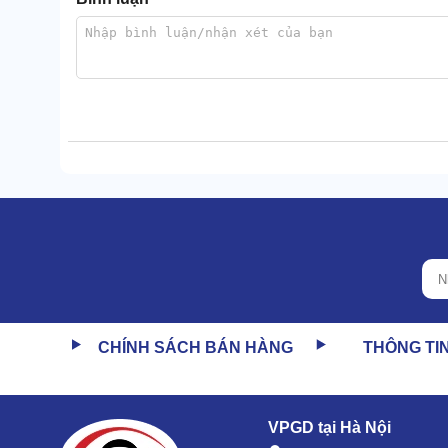
Không chỉ vậy, độ an toàn của xe cũng được đánh giá
buồng lái. Không tiếp xúc với bàn hút, bàn chà hay n
CHÍNH SÁCH BÁN HÀNG
THÔNG TI
Hiệu suất làm sạch cao và có khả năng vệ sinh 
Máy vận hành với công suất lên tới 2,2Kw, lực chà v
VPGD tại Hà Nội
nhịp nhàng sẽ giúp làm sạch bề mặt lên tới 99,8%.