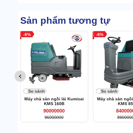
Sản phẩm tương tự
6
6
So sánh
So sánh
Máy chà sàn ngồi lái Kumisai
Máy chà sàn ngồi
KMS 160B
KMS 8
90000000
840000
96000000
890000