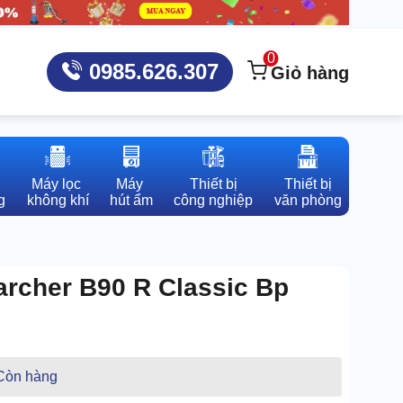
0
0985.626.307
Giỏ hàng
Máy lọc 

Máy 

Thiết bị

Thiết bị

g
không khí
hút ẩm
công nghiệp
văn phòng
archer B90 R Classic Bp
Còn hàng