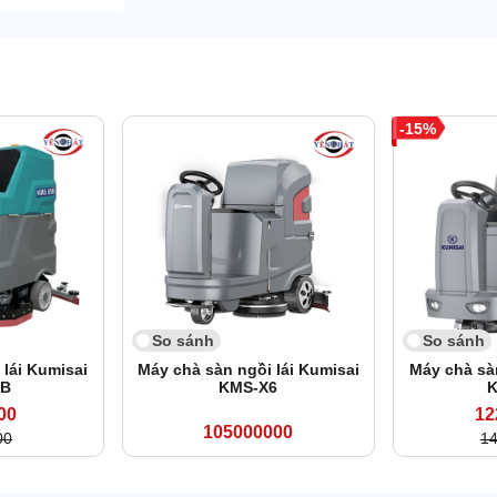
15
So sánh
So sánh
 lái Kumisai
Máy chà sàn ngồi lái Kumisai
Máy chà sàn
5B
KMS-X6
K
00
12
105000000
00
1